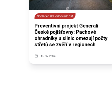
Společenská odpovědnost
Preventivní projekt Generali
České pojišťovny: Pachové
ohradníky u silnic omezují počty
střetů se zvěří v regionech
15.07.2026