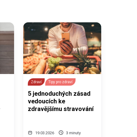
Zdraví
Tipy pro zdraví
5 jednoduchých zásad
vedoucích ke
zdravějšímu stravování
í
19.03.2026
3 minuty