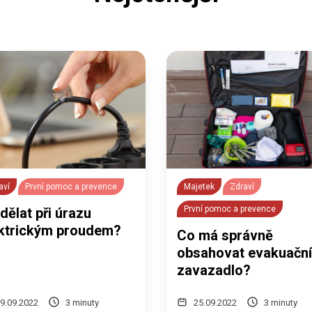
aví
První pomoc a prevence
Majetek
Zdraví
První pomoc a prevence
dělat při úrazu
ektrickým proudem?
Co má správně
obsahovat evakuačn
zavazadlo?
9.09.2022
3 minuty
25.09.2022
3 minuty