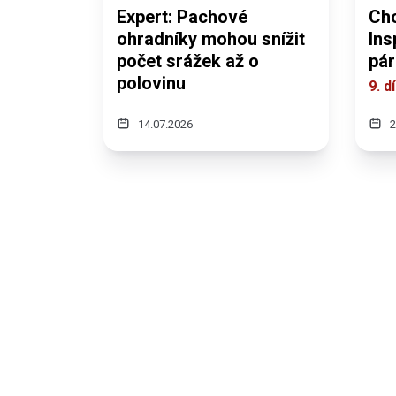
Expert: Pachové
Chc
ohradníky mohou snížit
Ins
počet srážek až o
pár
polovinu
9. d
14.07.2026
2