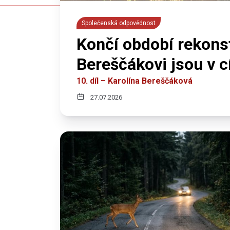
Společenská odpovědnost
Končí období rekons
Bereščákovi jsou v cí
10. díl – Karolína Bereščáková
27.07.2026