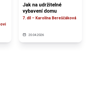
Jak na udržitelné
vybavení domu
7. díl – Karolína Bereščáková
vovi
20.04.2026