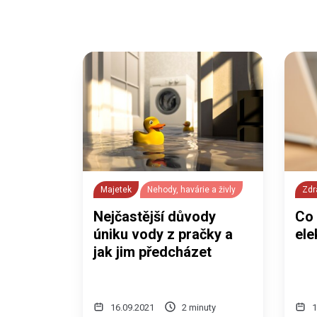
Majetek
Nehody, havárie a živly
Zdr
Nejčastější důvody
Co 
úniku vody z pračky a
el
jak jim předcházet
16.09.2021
2 minuty
1