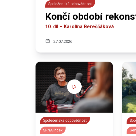
Společenská odpovědnost
Končí období rekonst
10. díl – Karolína Bereščáková
27.07.2026
Společenská odpovědnost
Spo
SRNA index
Gen