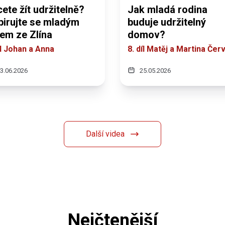
ete žít udržitelně?
Jak mladá rodina
pirujte se mladým
buduje udržitelný
em ze Zlína
domov?
íl Johan a Anna
8. díl Matěj a Martina Čer
3.06.2026
25.05.2026
Další videa
Nejčtenější