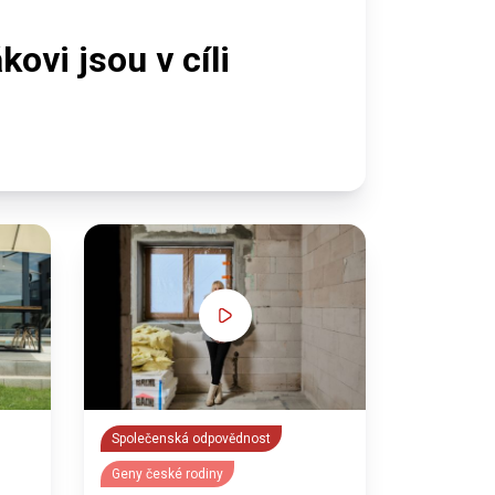
ovi jsou v cíli
Společenská odpovědnost
Geny české rodiny