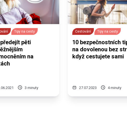
ování
Tipy na cesty
Cestování
Tipy na cesty
předejít pěti
10 bezpečnostních ti
běžnějším
na dovolenou bez str
mocněním na
když cestujete sami
tách
.06.2021
3 minuty
27.07.2023
4 minuty