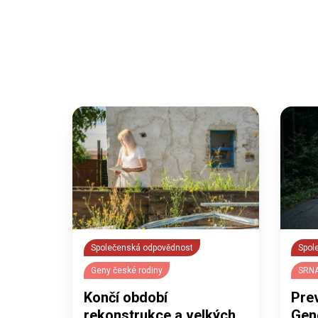
Společenská odpovědnost
Spol
Geny české rodiny
SRNA
Končí období
Prev
rekonstrukce a velkých
Gen