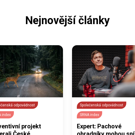
Nejnovější články
ečenská odpovědnost
Společenská odpovědnost
 index
SRNA index
entivní projekt
Expert: Pachové
erali České
ohradníky mohou sní