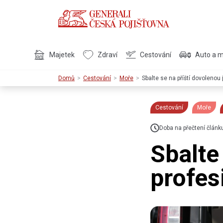
Majetek
Zdraví
Cestování
Auto a 
Domů
Cestování
Moře
Sbalte se na příští dovolenou 
Cestování
Moře
Doba na přečtení článk
Sbalte
profes