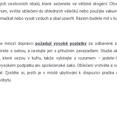
ých cestovních obalů, které seženete ve většině drogérií. Chce
mum, sviňte oblečení do úhledných válečků nebo použijte vakuové
ymačkat nebo vysát vzduch a obal uzavřít. Rázem budete mít v ku
že mnozí dopravci
požadují vysoké poplatky
za odbavené za
erete s sebou, a cestujte jen s příručním zavazadlem. Studie uk
, které vezou v kufru, takže vybírejte s rozumem – jedete-
 vysokém podpatku ani společenské sako. Oblečení vrstvěte a vo
. Zjistěte si, jestli je v místě ubytování k dispozici pračka 
pobytu.