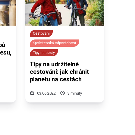
Cestování
Společenská odpovědnost
pů
esu,
Tipy na cesty
Tipy na udržitelné
cestování: jak chránit
planetu na cestách
03.06.2022
3 minuty