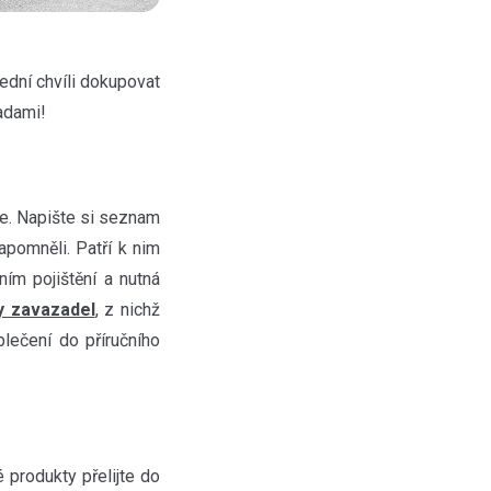
ední chvíli dokupovat
adami!
te. Napište si seznam
apomněli. Patří k nim
ním pojištění a nutná
ny zavazadel
, z nichž
blečení do příručního
 produkty přelijte do