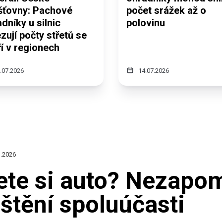
išťovny: Pachové
počet srážek až o
dníky u silnic
polovinu
ují počty střetů se
í v regionech
.07.2026
14.07.2026
.2026
ete si auto? Nezapo
ištění spoluúčasti