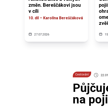
změn. Bereščákovi jsou
poj
v cíli
ohra
omez
10. díl – Karolína Bereščáková
zvěř
27.07.2026
15
Cestování
22.01
Půjčuj
na poj