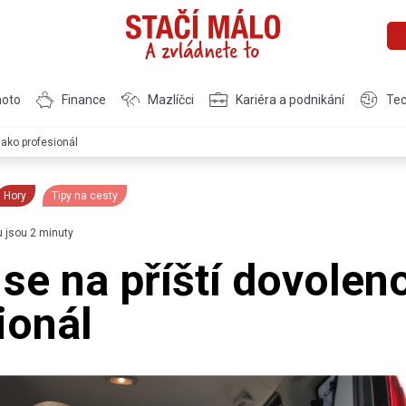
moto
Finance
Mazlíčci
Kariéra a podnikání
Tec
jako profesionál
Hory
Tipy na cesty
u jsou 2 minuty
 se na příští dovolen
ionál