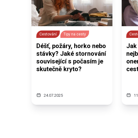
Cestování
Tipy na cesty
Cest
Déšť, požáry, horko nebo
Jak 
stávky? Jaké stornování
nej
související s počasím je
one
skutečně kryto?
ces
24.07.2025
11