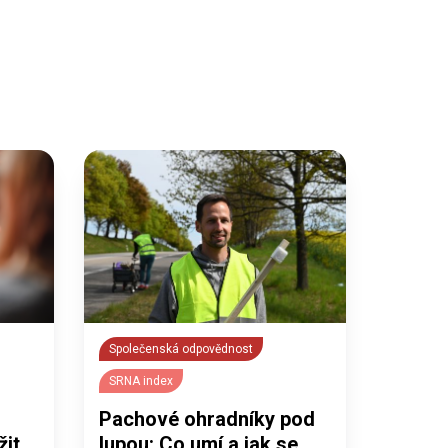
Společenská odpovědnost
SRNA index
Pachové ohradníky pod
žit
lupou: Co umí a jak se