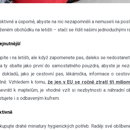
ektivně a úsporně, abyste na nic nezapomněli a nemuseli na posl
ženém obchůdku na letišti – stačí se řídit našimi jednoduchými r
ejnutnější
upíte i na letišti, ale když zapomenete pas, daleko se nedostane
í a ty sbalte jako první do samostatného pouzdra, abyste je nez
 dokladů, jako je cestovní pas, lékárnička, informace o cestov
měně. Vzhledem k tomu,
že jen v EU se ročně ztratí tři milio
evrátí k majitelům, je vhodné vzít si nezbytnosti a náhradní o
stujete i s odbaveným kufrem.
ektivně
upujte drahé miniatury hygienických potřeb. Raději své oblíbené