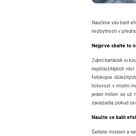
Naučíme vás balit ef
nezbytnosti v předra
Nejprve sbalte to n
Zubní kartáček si ko
nejdůležitějších věc
fotokopie důležitých
hotovost v místní 
jeden milion se už n
zavazadla, pokud ce
Naučte se balit ef
Šetřete místem a nek