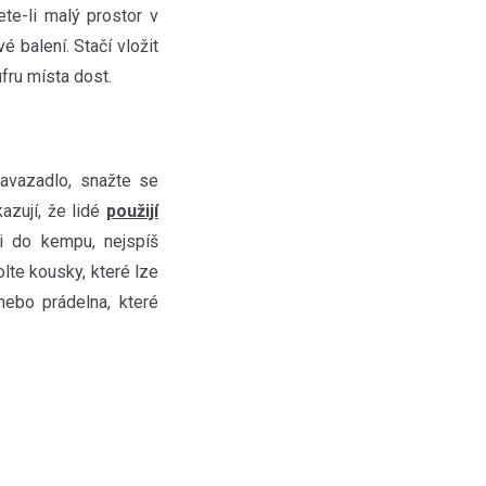
te-li malý prostor v
 balení. Stačí vložit
fru místa dost.
vazadlo, snažte se
azují, že lidé
použijí
li do kempu, nejspíš
lte kousky, které lze
nebo prádelna, které