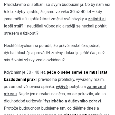
Představme si setkání se svým budoucím já. Co by nám asi
řeklo, kdyby zjistilo, že jsme ve věku 30 až 40 let – kdy
jsme měli sílu i příležitost změnit své návyky a
zajistit si
lepší stáří
– neudělali vůbec nic a raději se nechali pohltit
stresem a úzkostí?
Nechtěli bychom si poradit, že právě nastal čas jednat,
dýchat hlouběji a provádět změny, dokud je ještě čas, než
nás životní výzvy zcela ovládnou?
Když nám je 30 - 40 let,
péče o sebe samé se musí stát
každodenní praxí
: pravidelné prohlídky, vyvážený režim,
pozornost věnovaná spánku,
výživě
, pohybu a
zamezení
stresu
. Nejde jen o reakci na něco, co se pokazilo, ale i o
dlouhodobé udržování
fyzického a duševního zdraví
.
Protože budoucnost budujeme tím, co děláme dnes a