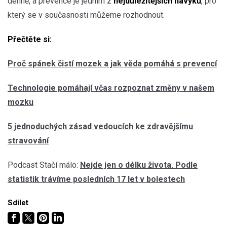
denně, a prevence je jedním z
nejdůležitějších návyků
, pro
který se v současnosti můžeme rozhodnout.
Přečtěte si:
Proč spánek čistí mozek a jak věda pomáhá s prevencí
Technologie pomáhají včas rozpoznat změny v našem
mozku
5 jednoduchých zásad vedoucích ke zdravějšímu
stravování
Podcast Stačí málo:
Nejde jen o délku života. Podle
statistik trávíme posledních 17 let v bolestech
Sdílet