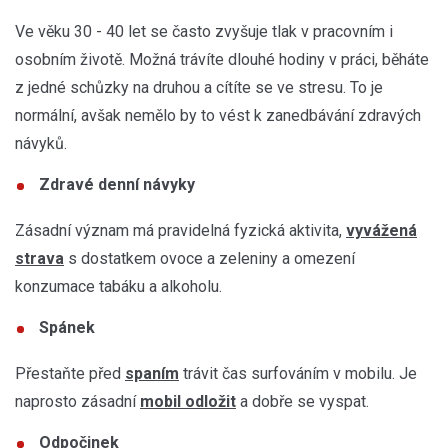
Ve věku 30 - 40 let se často zvyšuje tlak v pracovním i
osobním životě. Možná trávíte dlouhé hodiny v práci, běháte
z jedné schůzky na druhou a cítíte se ve stresu. To je
normální, avšak nemělo by to vést k zanedbávání zdravých
návyků.
Zdravé denní návyky
Zásadní význam má pravidelná fyzická aktivita,
vyvážená
strava
s dostatkem ovoce a zeleniny a omezení
konzumace tabáku a alkoholu.
Spánek
Přestaňte před
spaním
trávit čas surfováním v mobilu. Je
naprosto zásadní
mobil odložit
a dobře se vyspat.
Odpočinek