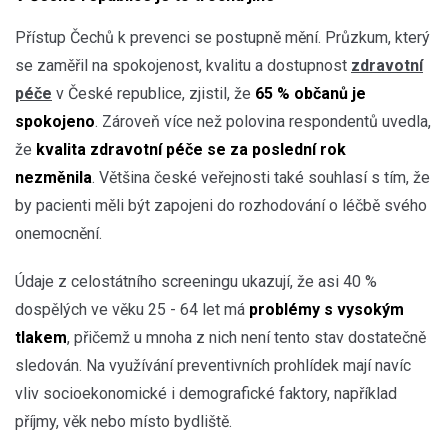
Přístup Čechů k prevenci se postupně mění. Průzkum, který
se zaměřil na spokojenost, kvalitu a dostupnost
zdravotní
péče
v České republice, zjistil, že
65 % občanů je
spokojeno
. Zároveň více než polovina respondentů uvedla,
že
kvalita zdravotní péče se za poslední rok
nezměnila
. Většina české veřejnosti také souhlasí s tím, že
by pacienti měli být zapojeni do rozhodování o léčbě svého
onemocnění.
Údaje z celostátního screeningu ukazují, že asi 40 %
dospělých ve věku 25 - 64 let má
problémy s vysokým
tlakem
, přičemž u mnoha z nich není tento stav dostatečně
sledován. Na využívání preventivních prohlídek mají navíc
vliv socioekonomické i demografické faktory, například
příjmy, věk nebo místo bydliště.