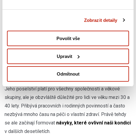
jako je věk, prostředí a kultura. Snižováním
rizika výskytu chronických onemocnění
Zobrazit detaily
můžeme tak budovat zdravější a produktivnější
populaci.“
Povolit vše
– Rüdiger Krech, ředitel Oddělení ochrany zdraví
Světové zdravotnické organizace
.
Upravit
Odmítnout
Jeho poselství platí pro všechny společnosti a věkové
skupiny, ale je obzvláště důležité pro lidi ve věku mezi 30 a
40 lety. Přibývá pracovních i rodinných povinností a často
nezbývá mnoho času na péči o vlastní zdraví. Právě tehdy
se ale začínají formovat
návyky, které ovlivní naši kondici
v dalších desetiletích.