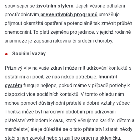
související se
životním stylem
. Jejich včasné odhalení
prostřednictvím
preventivních programů
umožňuje
přijmout okamžitá opatření a potenciálně tak změnit průběh
onemocnění. To platí zejména pro jedince, v jejichž rodinné
anamnéze je zapsána rakovina či srdeční choroby.
Sociální vazby
Příznivý vliv na vaše zdraví může mít udržování kontaktů s
ostatními a i pocit, že nás někdo potřebuje.
Imunitní
systém
funguje nejlépe, pokud máme v případě potřeby k
dispozici více sociálních kontaktů. V tomto ohledu nám
mohou pomoct důvěryhodní přátelé a dobré vztahy vůbec.
Třicítka může být náročným obdobím pro udržování
přátelství vzhledem k času, který věnujeme kariéře, dětem a
manželství, ale je důležité se o tato přátelství starat: někdy
stačí si jen zavolat nebo si zajít po práci na skleničku.