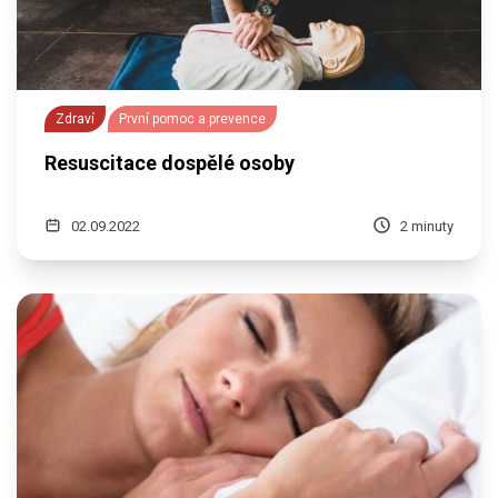
Zdraví
První pomoc a prevence
Resuscitace dospělé osoby
02.09.2022
2 minuty