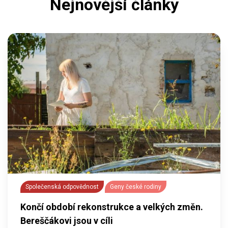
Nejnovější články
Společenská odpovědnost
Geny české rodiny
Končí období rekonstrukce a velkých změn.
Bereščákovi jsou v cíli