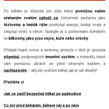
Po běhání je důležité jíst jídla, která
pomůžou vašim
utahaným svalům
zahojit se
. Celozrnné sachariny jako
těstoviny a hnědá rýže
poskytují energii, budují svaly a
zlepšují výdrž a výkon. Spárujte je s potravinami bohatými
na
bílkoviny, jako jsou vejce, kuře nebo ořechy
.
Přidejte hojně ovoce a zeleniny, protože v těch je spousta
vitamínů
, podporujících
imunitní systém
, a minerálů, které
vám pomůžou ubránit se před otravným kašlem a
nachlazením
– abyste vydrželi běhat, jak je rok dlouhý!
Přečtěte si
Jak se začít bezpečně hýbat po padesátce
Co jíst před běháním, během něj a po něm