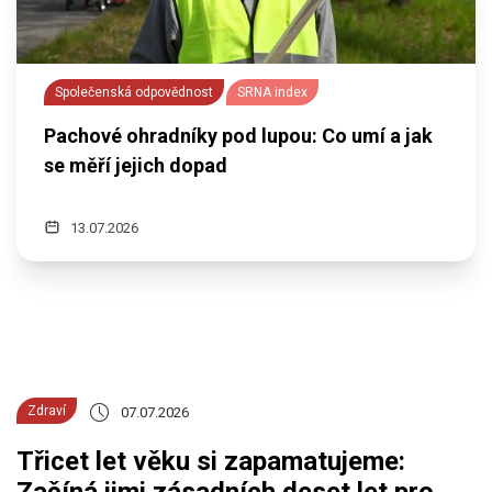
Společenská odpovědnost
SRNA index
Pachové ohradníky pod lupou: Co umí a jak
se měří jejich dopad
13.07.2026
Zdraví
07.07.2026
Třicet let věku si zapamatujeme:
Začíná jimi zásadních deset let pro