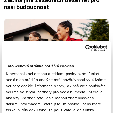
naši budoucnost
Tato webová stránka používá cookies
K personalizaci obsahu a reklam, poskytování funkcí
Důležitost osvojení zdravých návyků již od raného
věku
sociálních médií a analýze naší návštěvnosti využíváme
soubory cookie. Informace o tom, jak náš web používáte,
sdílíme se svými partnery pro sociální média, inzerci a
analýzy. Partneři tyto údaje mohou zkombinovat s
dalšími informacemi, které jste jim poskytli nebo které
„Musíme najít nové způsoby, jak motivovat lidi
získali v důsledku toho, že používáte jejich služby.
k větší fyzické aktivitě s ohledem na faktory,