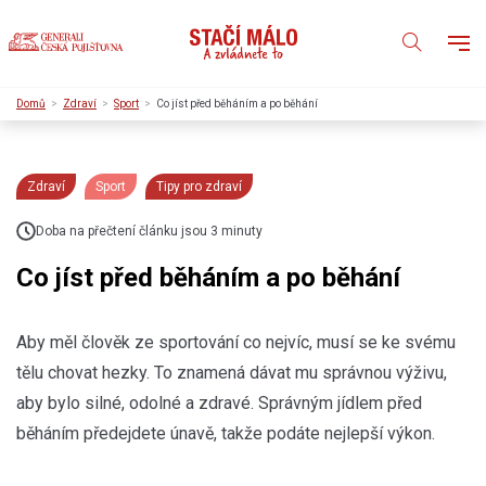
Domů
Zdraví
Sport
Co jíst před běháním a po běhání
Zdraví
Sport
Tipy pro zdraví
Doba na přečtení článku jsou 3 minuty
Co jíst před běháním a po běhání
Aby měl člověk ze sportování co nejvíc, musí se ke svému
tělu chovat hezky. To znamená dávat mu správnou výživu,
aby bylo silné, odolné a zdravé. Správným jídlem před
běháním předejdete únavě, takže podáte nejlepší výkon.