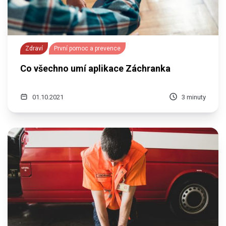
Zdraví
První pomoc a prevence
Co všechno umí aplikace Záchranka
01.10.2021
3 minuty