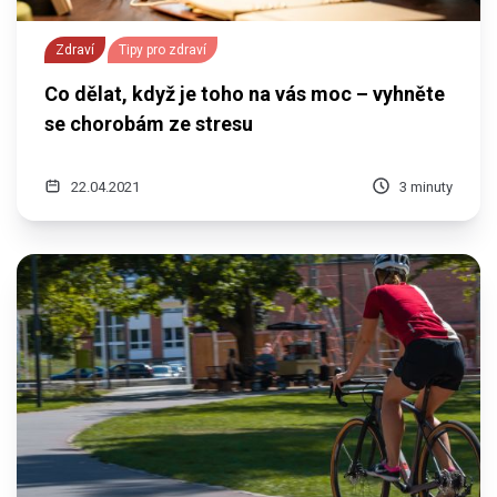
Zdraví
Tipy pro zdraví
Co dělat, když je toho na vás moc – vyhněte
se chorobám ze stresu
22.04.2021
3 minuty