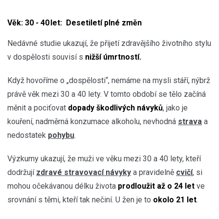
Věk: 30 - 40 let: Desetiletí plné změn
Nedávné studie ukazují, že přijetí zdravějšího životního stylu
v dospělosti souvisí s
nižší úmrtností.
Když hovoříme o „dospělosti“, nemáme na mysli stáří, nýbrž
právě věk mezi 30 a 40 lety. V tomto období se tělo začíná
měnit a pociťovat
dopady škodlivých návyků
, jako je
kouření, nadměrná konzumace alkoholu, nevhodná
strava
a
nedostatek
pohybu
.
Výzkumy ukazují, že muži ve věku mezi 30 a 40 lety, kteří
dodržují
zdravé stravovací návyky
a pravidelně
cvičí
, si
mohou očekávanou
délku života
prodloužit až o 24 let
ve
srovnání s těmi, kteří tak nečiní. U žen je to
okolo 21 let
.