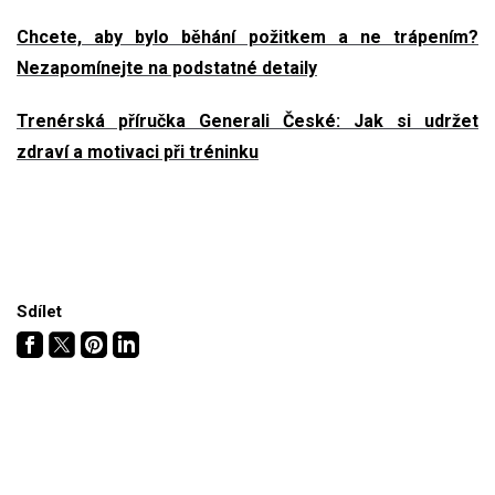
Chcete, aby bylo běhání požitkem a ne trápením?
Nezapomínejte na podstatné detaily
Trenérská příručka Generali České: Jak si udržet
zdraví a motivaci při tréninku
Sdílet