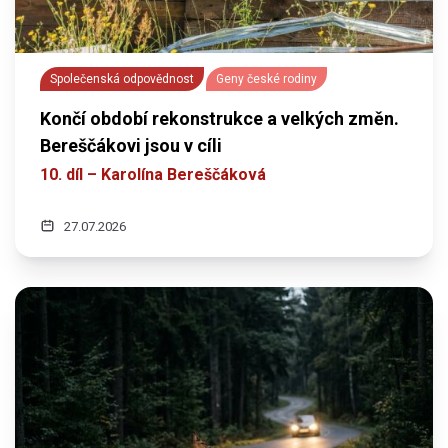
Společenská odpovědnost
Geny české rodiny
Končí období rekonstrukce a velkých změn.
Bereščákovi jsou v cíli
10. díl – Karolína Bereščáková
27.07.2026