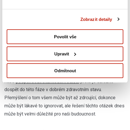
Výzkumy ukazují, že muži ve věku mezi 30 a 40 lety, kteří
dodržují
zdravé stravovací návyky
a pravidelně
cvičí
, si
Zobrazit detaily
mohou očekávanou
délku života
prodloužit až o 24 let
ve
srovnání s těmi, kteří tak nečiní. U žen je to
okolo 21 let
.
Povolit vše
Není vždy snadné najít v této fázi života rovnováhu, ale
Upravit
dospělost také znamená přebírání odpovědnosti.
Nezbytnou součástí tohoto procesu je právě
péče o
Odmítnout
zdraví
. V budoucnu možná budeme muset pečovat o děti
nebo
podporovat stárnoucí rodiče
, proto je důležité
dospět do této fáze v dobrém zdravotním stavu.
Přemýšlení o tom všem může být až zdrcující, dokonce
může být lákavé to ignorovat, ale řešení těchto otázek dnes
může být velmi důležité pro naši budoucnost.