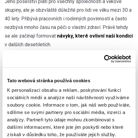
Jeho poselství platí pro všechny společnosti a věkové
skupiny, ale je obzvláště důležité pro lidi ve věku mezi 30 a
40 lety. Přibývá pracovních i rodinných povinností a často
nezbývá mnoho času na péči o vlastní zdraví. Právě tehdy
se ale začínají formovat
návyky, které ovlivní naši kondici
v dalších desetiletích.
Věk: 30 - 40 let: Desetiletí plné změn
Nedávné studie ukazují, že přijetí zdravějšího životního stylu
Tato webová stránka používá cookies
v dospělosti souvisí s
nižší úmrtností.
K personalizaci obsahu a reklam, poskytování funkcí
sociálních médií a analýze naší návštěvnosti využíváme
Když hovoříme o „dospělosti“, nemáme na mysli stáří, nýbrž
soubory cookie. Informace o tom, jak náš web používáte,
právě věk mezi 30 a 40 lety. V tomto období se tělo začíná
sdílíme se svými partnery pro sociální média, inzerci a
měnit a pociťovat
dopady škodlivých návyků
, jako je
analýzy. Partneři tyto údaje mohou zkombinovat s
kouření, nadměrná konzumace alkoholu, nevhodná
strava
a
dalšími informacemi, které jste jim poskytli nebo které
nedostatek
pohybu
.
získali v důsledku toho, že používáte jejich služby.