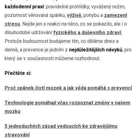
každodenní praxí
: pravidelné prohlídky, vyvážený režim,
pozornost věnovaná spánku,
výživě
, pohybu a
zamezení
stresu
. Nejde jen o reakci na něco, co se pokazilo, ale i o
dlouhodobé udržování
fyzického a duševního zdraví
.
Protože budoucnost budujeme tím, co děláme dnes a
denně, a prevence je jedním z
nejdůležitějších návyků
, pro
který se v současnosti můžeme rozhodnout.
Přečtěte si:
Proč spánek čistí mozek a jak věda pomáhá s prevencí
Technologie pomáhají včas rozpoznat změny v našem
mozku
5 jednoduchých zásad vedoucích ke zdravějšímu
stravování