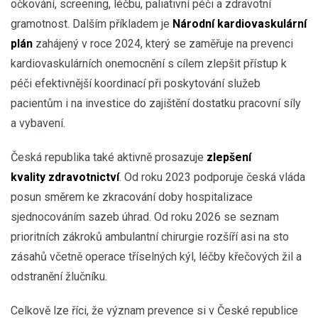
očkování, screening, léčbu, paliativní péči a zdravotní
gramotnost. Dalším příkladem je
Národní kardiovaskulární
plán
zahájený v roce 2024, který se zaměřuje na prevenci
kardiovaskulárních onemocnění s cílem zlepšit přístup k
péči efektivnější koordinací při poskytování služeb
pacientům i na investice do zajištění dostatku pracovní síly
a vybavení.
Česká republika také aktivně prosazuje
zlepšení
kvality zdravotnictví
. Od roku 2023 podporuje česká vláda
posun směrem ke zkracování doby hospitalizace
sjednocováním sazeb úhrad. Od roku 2026 se seznam
prioritních zákroků ambulantní chirurgie rozšíří asi na sto
zásahů včetně operace tříselných kýl, léčby křečových žil a
odstranění žlučníku.
Celkově lze říci, že význam prevence si v České republice