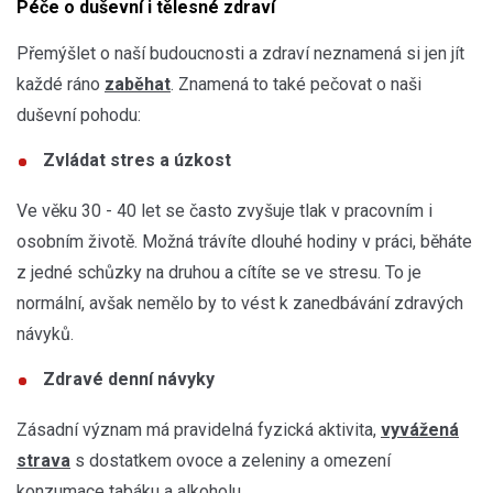
Péče o duševní i tělesné zdraví
Přemýšlet o naší budoucnosti a zdraví neznamená si jen jít
každé ráno
zaběhat
. Znamená to také pečovat o naši
duševní pohodu:
Zvládat stres a úzkost
Ve věku 30 - 40 let se často zvyšuje tlak v pracovním i
osobním životě. Možná trávíte dlouhé hodiny v práci, běháte
z jedné schůzky na druhou a cítíte se ve stresu. To je
normální, avšak nemělo by to vést k zanedbávání zdravých
návyků.
Zdravé denní návyky
Zásadní význam má pravidelná fyzická aktivita,
vyvážená
strava
s dostatkem ovoce a zeleniny a omezení
konzumace tabáku a alkoholu.