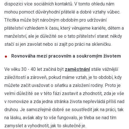
dispozici více sociálních kontaktů. V tomto ohledu nám
mohou pomoct důvěryhodní přátelé a dobré vztahy vůbec.
Třicítka může být náročným obdobím pro udržování
přátelství vzhledem k času, který věnujeme kariéře, dětem a
manželství, ale je důležité se o tato přátelství starat: někdy
stačí si jen zavolat nebo si zajít po práci na skleničku.
Rovnováha mezi pracovním a soukromým životem
Ve věku 30 - 40 let začíná být
zaměstnání
stále vážnější
záležitostí a zároveň, pokud máme vztah, je to období, kdy
můžete začít uvažovat o sňatku a založení rodiny. Proto je
velmi důležité se v této fázi zastavit a zhodnotit, zda je vše
v rovnováze a zda jedna stránka života nepřevládá příliš nad
druhou. Je samozřejmě dobré se soustředit jak na práci, tak
na lásku, avšak aby to vše fungovalo, je třeba se nad tím
zamyslet a vyhodnotit, jak to skutečně je.