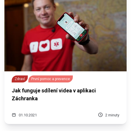
Zdraví
První pomoc a prevence
Jak funguje sdílení videa v aplikaci
Záchranka
01.10.2021
2 minuty