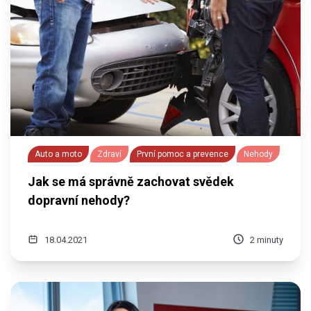
Auto a moto
Zdraví
První pomoc a prevence
Nehody
Jak se má správně zachovat svědek
dopravní nehody?
18.04.2021
2 minuty