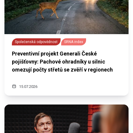
Společenská odpovědnost
SRNA index
Preventivní projekt Generali České
pojišťovny: Pachové ohradníky u silnic
omezují počty střetů se zvěří v regionech
15.07.2026