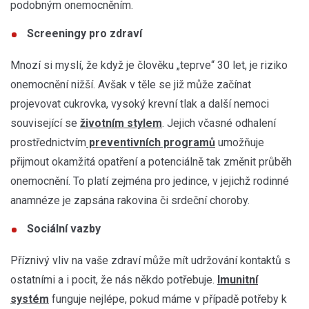
podobným onemocněním.
Screeningy pro zdraví
Mnozí si myslí, že když je člověku „teprve“ 30 let, je riziko
onemocnění nižší. Avšak v těle se již může začínat
projevovat cukrovka, vysoký krevní tlak a další nemoci
související se
životním stylem
. Jejich včasné odhalení
prostřednictvím
preventivních programů
umožňuje
přijmout okamžitá opatření a potenciálně tak změnit průběh
onemocnění. To platí zejména pro jedince, v jejichž rodinné
anamnéze je zapsána rakovina či srdeční choroby.
Sociální vazby
Příznivý vliv na vaše zdraví může mít udržování kontaktů s
ostatními a i pocit, že nás někdo potřebuje.
Imunitní
systém
funguje nejlépe, pokud máme v případě potřeby k