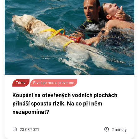
Zdraví
První pomoc a prevence
Koupání na otevřených vodních plochách
přináší spoustu rizik. Na co při něm
nezapomínat?
23.08.2021
2 minuty