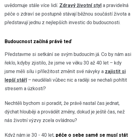
uvědomuje stále více lidí.
Zdravý životní styl
a pravidelná
péče o zdraví se postupně stávají běžnou součástí života a
představují jednu z nejlepších investic do budoucnosti.
Budoucnost začíná právě teď
Představme si setkání se svým budoucím já. Co by nám asi
řeklo, kdyby zjistilo, že jsme ve věku 30 až 40 let – kdy
jsme měli sílu i příležitost změnit své návyky a
zajistit si
lepší stáří
– neudělali vůbec nic a raději se nechali pohltit
stresem a úzkostí?
Nechtěli bychom si poradit, že právě nastal čas jednat,
dýchat hlouběji a provádět změny, dokud je ještě čas, než
nás životní výzvy zcela ovládnou?
Když nám je 30 - 40 let,
péče o sebe samé se musí stát