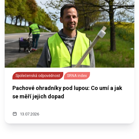
Společenská odpovědnost
SRNA index
Pachové ohradníky pod lupou: Co umí a jak
se měří jejich dopad
13.07.2026