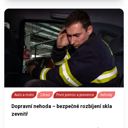
Auto a moto
Zdraví
První pomoc a prevence
Nehody
Dopravní nehoda – bezpečné rozbíjení skla
zevnitř