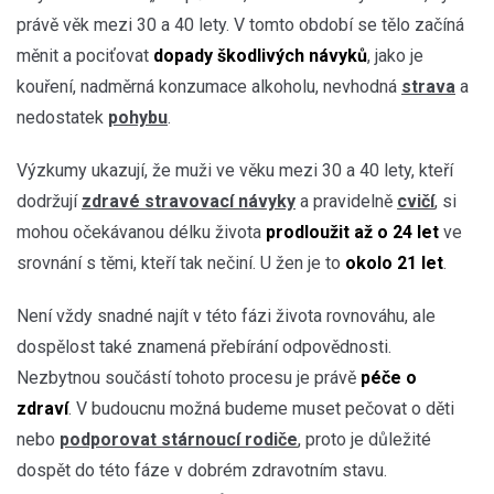
právě věk mezi 30 a 40 lety. V tomto období se tělo začíná
měnit a pociťovat
dopady škodlivých návyků
, jako je
kouření, nadměrná konzumace alkoholu, nevhodná
strava
a
nedostatek
pohybu
.
Výzkumy ukazují, že muži ve věku mezi 30 a 40 lety, kteří
dodržují
zdravé stravovací návyky
a pravidelně
cvičí
, si
mohou očekávanou
délku života
prodloužit až o 24 let
ve
srovnání s těmi, kteří tak nečiní. U žen je to
okolo 21 let
.
Není vždy snadné najít v této fázi života rovnováhu, ale
dospělost také znamená přebírání odpovědnosti.
Nezbytnou součástí tohoto procesu je právě
péče o
zdraví
. V budoucnu možná budeme muset pečovat o děti
nebo
podporovat stárnoucí rodiče
, proto je důležité
dospět do této fáze v dobrém zdravotním stavu.