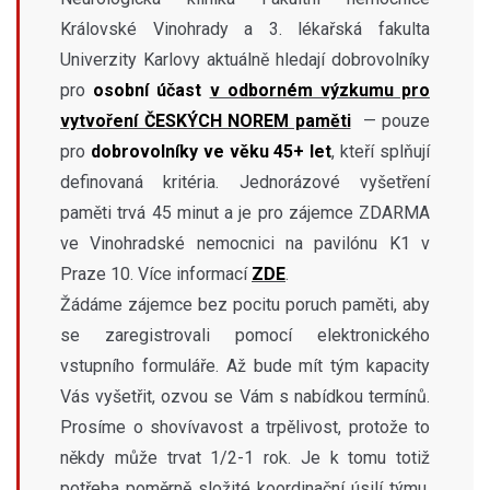
Královské Vinohrady a 3. lékařská fakulta
Univerzity Karlovy aktuálně hledají dobrovolníky
pro
osobní účast
v odborném výzkumu pro
vytvoření ČESKÝCH NOREM paměti
— pouze
pro
dobrovolníky ve věku 45+ let
, kteří splňují
definovaná kritéria. Jednorázové vyšetření
paměti trvá 45 minut a je pro zájemce ZDARMA
ve Vinohradské nemocnici na pavilónu K1 v
Praze 10. Více informací
ZDE
.
Žádáme zájemce bez pocitu poruch paměti, aby
se zaregistrovali pomocí elektronického
vstupního formuláře. Až bude mít tým kapacity
Vás vyšetřit, ozvou se Vám s nabídkou termínů.
Prosíme o shovívavost a trpělivost, protože to
někdy může trvat 1/2-1 rok. Je k tomu totiž
potřeba poměrně složité koordinační úsilí týmu.