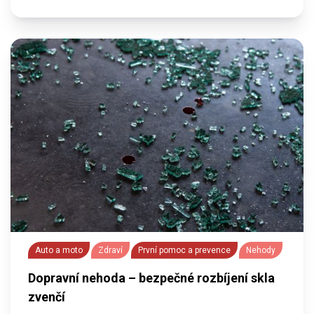
Auto a moto
Zdraví
První pomoc a prevence
Nehody
Dopravní nehoda – bezpečné rozbíjení skla
zvenčí