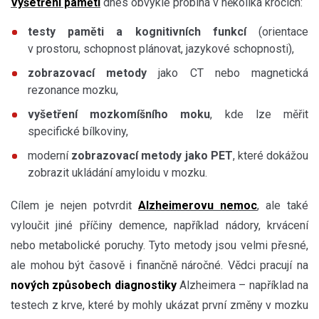
Vyšetření paměti
dnes obvykle probíhá v několika krocích:
testy paměti a kognitivních funkcí
(orientace
v prostoru, schopnost plánovat, jazykové schopnosti),
zobrazovací metody
jako CT nebo magnetická
rezonance mozku,
vyšetření mozkomíšního moku
, kde lze měřit
specifické bílkoviny,
moderní
zobrazovací metody jako PET
, které dokážou
zobrazit ukládání amyloidu v mozku.
Cílem je nejen potvrdit
Alzheimerovu nemoc
, ale také
vyloučit jiné příčiny demence, například nádory, krvácení
nebo metabolické poruchy. Tyto metody jsou velmi přesné,
ale mohou být časově i finančně náročné. Vědci pracují na
nových způsobech diagnostiky
Alzheimera – například na
testech z krve, které by mohly ukázat první změny v mozku