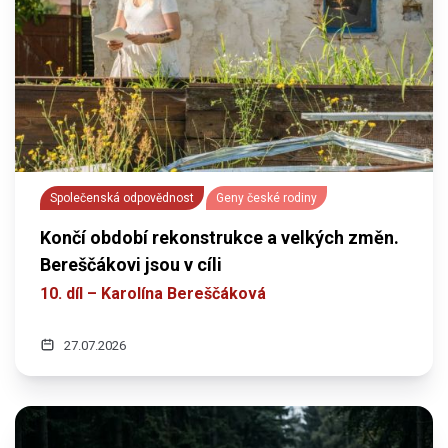
Společenská odpovědnost
Geny české rodiny
Končí období rekonstrukce a velkých změn.
Bereščákovi jsou v cíli
10. díl – Karolína Bereščáková
27.07.2026