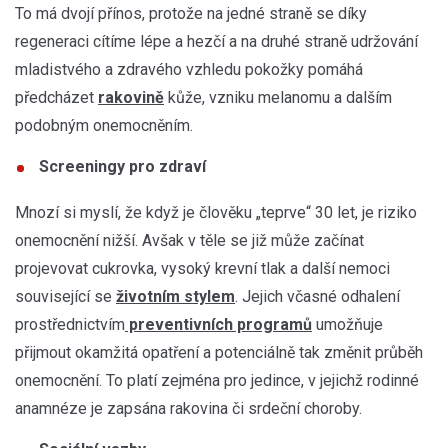
To má dvojí přínos, protože na jedné straně se díky
regeneraci cítíme lépe a hezčí a na druhé straně udržování
mladistvého a zdravého vzhledu pokožky pomáhá
předcházet
rakovině
kůže, vzniku melanomu a dalším
podobným onemocněním.
Screeningy pro zdraví
Mnozí si myslí, že když je člověku „teprve“ 30 let, je riziko
onemocnění nižší. Avšak v těle se již může začínat
projevovat cukrovka, vysoký krevní tlak a další nemoci
související se
životním stylem
. Jejich včasné odhalení
prostřednictvím
preventivních programů
umožňuje
přijmout okamžitá opatření a potenciálně tak změnit průběh
onemocnění. To platí zejména pro jedince, v jejichž rodinné
anamnéze je zapsána rakovina či srdeční choroby.