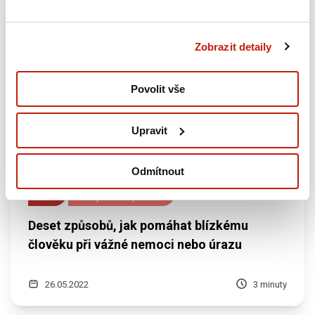
Zobrazit detaily
Povolit vše
Upravit
Odmítnout
Zdraví
První pomoc a prevence
Deset způsobů, jak pomáhat blízkému
člověku při vážné nemoci nebo úrazu
26.05.2022
3 minuty