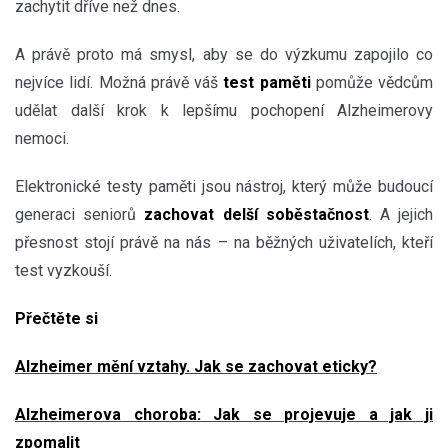
zachytit dříve než dnes.
A právě proto má smysl, aby se do výzkumu zapojilo co
nejvíce lidí. Možná právě váš
test paměti
pomůže vědcům
udělat další krok k lepšímu pochopení Alzheimerovy
nemoci.
Elektronické testy paměti jsou nástroj, který může budoucí
generaci seniorů
zachovat delší soběstačnost
. A jejich
přesnost stojí právě na nás – na běžných uživatelích, kteří
test vyzkouší.
Přečtěte si
Alzheimer mění vztahy. Jak se zachovat eticky?
Alzheimerova choroba: Jak se projevuje a jak ji
zpomalit