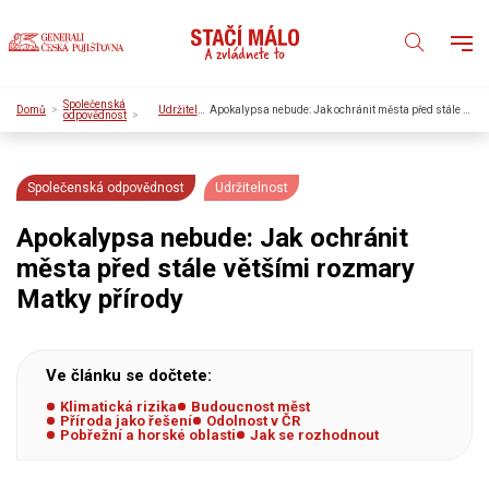
Společenská
Domů
Udržitelnost
Apokalypsa nebude: Jak ochránit města před stále většími rozmary Matky přírody
odpovědnost
Společenská odpovědnost
Udržitelnost
Apokalypsa nebude: Jak ochránit
města před stále většími rozmary
Matky přírody
Ve článku se dočtete:
Klimatická rizika
Budoucnost měst
Příroda jako řešení
Odolnost v ČR
Pobřežní a horské oblasti
Jak se rozhodnout