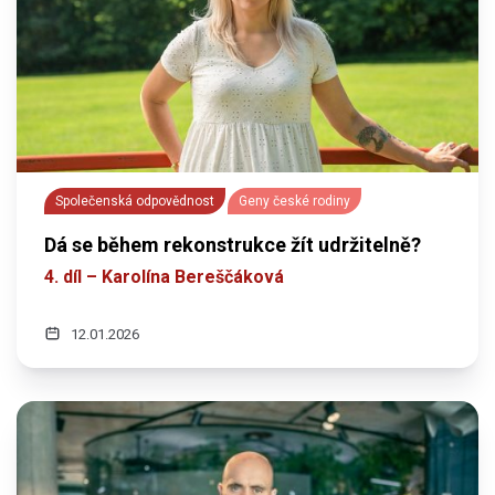
Společenská odpovědnost
Geny české rodiny
Dá se během rekonstrukce žít udržitelně?
4. díl – Karolína Bereščáková
12.01.2026