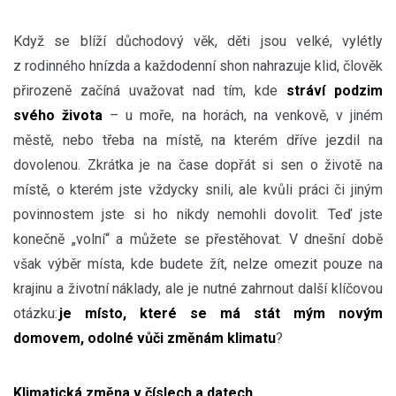
Když se blíží důchodový věk, děti jsou velké, vylétly
z rodinného hnízda a každodenní shon nahrazuje klid, člověk
přirozeně začíná uvažovat nad tím, kde
stráví podzim
svého života
– u moře, na horách, na venkově, v jiném
městě, nebo třeba na místě, na kterém dříve jezdil na
dovolenou. Zkrátka je na čase dopřát si sen o životě na
místě, o kterém jste vždycky snili, ale kvůli práci či jiným
povinnostem jste si ho nikdy nemohli dovolit. Teď jste
konečně „volní“ a můžete se přestěhovat. V dnešní době
však výběr místa, kde budete žít, nelze omezit pouze na
krajinu a životní náklady, ale je nutné zahrnout další klíčovou
otázku:
je místo, které se má stát mým novým
domovem, odolné vůči změnám klimatu
?
Klimatická změna v číslech a datech