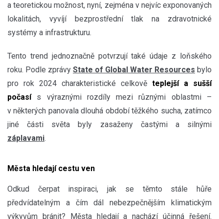
a teoretickou možnost, nyní, zejména v nejvíc exponovaných
lokalitách, vyvíjí bezprostřední tlak na zdravotnické
systémy a infrastrukturu.
Tento trend jednoznačně potvrzují také údaje z loňského
roku. Podle zprávy
State of Global Water Resources
bylo
pro rok 2024 charakteristické celkově
teplejší a sušší
počasí
s výraznými rozdíly mezi různými oblastmi –
v některých panovala dlouhá období těžkého sucha, zatímco
jiné části světa byly zasaženy častými a silnými
záplavami
.
Města hledají cestu ven
Odkud čerpat inspiraci, jak se těmto stále hůře
předvídatelným a čím dál nebezpečnějším klimatickým
výkyvům bránit? Města hledají a nachází účinná řešení.