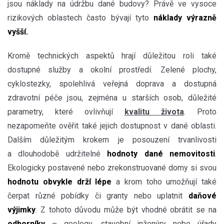
jsou náklady na údržbu dané budovy? Právě ve vysoce
rizikových oblastech často bývají tyto
náklady výrazně
vyšší.
Kromě technických aspektů hrají důležitou roli také
dostupné služby a okolní prostředí. Zelené plochy,
cyklostezky, spolehlivá veřejná doprava a dostupná
zdravotní péče jsou, zejména u starších osob, důležité
parametry, které ovlivňují
kvalitu života
. Proto
nezapomeňte ověřit také jejich dostupnost v dané oblasti.
Dalším důležitým krokem je posouzení trvanlivosti
a dlouhodobě udržitelné
hodnoty dané nemovitosti
.
Ekologicky postavené nebo zrekonstruované domy si svou
hodnotu obvykle drží lépe
a krom toho umožňují také
čerpat různé pobídky či granty nebo uplatnit
daňové
výjimky
. Z tohoto důvodu může být vhodné obrátit se na
odborníky
– geology, stavební inženýry nebo úřady