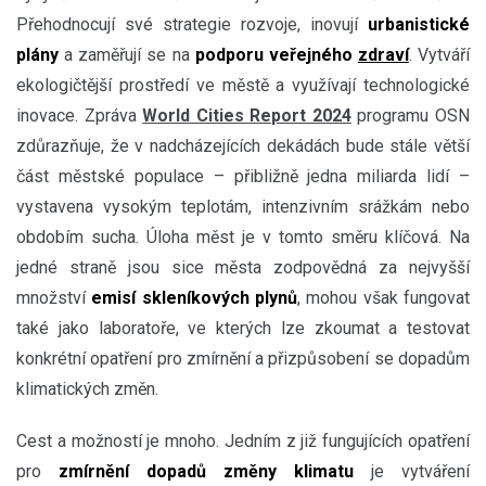
Přehodnocují své strategie rozvoje, inovují
urbanistické
plány
a zaměřují se na
podporu veřejného
zdraví
. Vytváří
ekologičtější prostředí ve městě a využívají technologické
inovace. Zpráva
World Cities Report 2024
programu OSN
zdůrazňuje, že v nadcházejících dekádách bude stále větší
část městské populace – přibližně jedna miliarda lidí –
vystavena vysokým teplotám, intenzivním srážkám nebo
obdobím sucha. Úloha měst je v tomto směru klíčová. Na
jedné straně jsou sice města zodpovědná za nejvyšší
množství
emisí skleníkových plynů
, mohou však fungovat
také jako laboratoře, ve kterých lze zkoumat a testovat
konkrétní opatření pro zmírnění a přizpůsobení se dopadům
klimatických změn.
Cest a možností je mnoho. Jedním z již fungujících opatření
pro
zmírnění dopadů změny klimatu
je vytváření