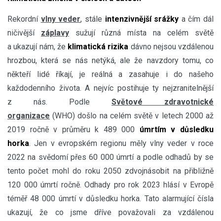
Rekordní
vlny veder
, stále
intenzivnější srážky
a čím dál
ničivější
záplavy
sužují různá místa na celém světě
a ukazují nám, že
klimatická rizika
dávno nejsou vzdálenou
hrozbou, která se nás netýká, ale že navzdory tomu, co
někteří lidé říkají, je reálná a zasahuje i do našeho
každodenního života. A nejvíc postihuje ty nejzranitelnější
z nás. Podle
Světové zdravotnické
organizace
(WHO) došlo na celém světě v letech 2000 až
2019 ročně v průměru k 489 000
úmrtím v důsledku
horka
. Jen v evropském regionu měly vlny veder v roce
2022 na svědomí přes 60 000 úmrtí a podle odhadů by se
tento počet mohl do roku 2050 zdvojnásobit na přibližně
120 000 úmrtí ročně. Odhady pro rok 2023 hlásí v Evropě
téměř 48 000 úmrtí v důsledku horka. Tato alarmující čísla
ukazují, že co jsme dříve považovali za vzdálenou