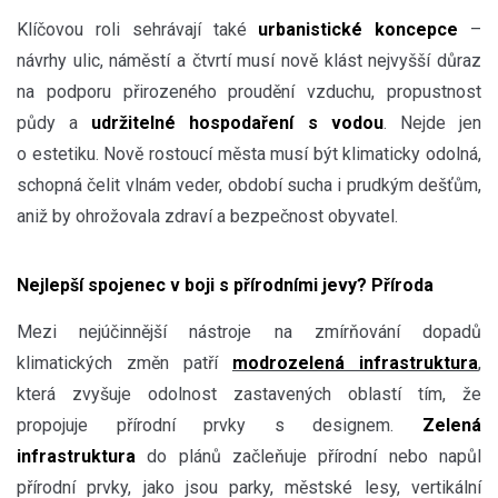
Klíčovou roli sehrávají také
urbanistické koncepce
–
návrhy ulic, náměstí a čtvrtí musí nově klást nejvyšší důraz
na podporu přirozeného proudění vzduchu, propustnost
půdy a
udržitelné hospodaření s vodou
. Nejde jen
o estetiku. Nově rostoucí města musí být klimaticky odolná,
schopná čelit vlnám veder, období sucha i prudkým dešťům,
aniž by ohrožovala zdraví a bezpečnost obyvatel.
Nejlepší spojenec v boji s přírodními jevy? Příroda
Mezi nejúčinnější nástroje na zmírňování dopadů
klimatických změn patří
modrozelená infrastruktura
,
která zvyšuje odolnost zastavených oblastí tím, že
propojuje přírodní prvky s designem.
Zelená
infrastruktura
do plánů začleňuje přírodní nebo napůl
přírodní prvky, jako jsou parky, městské lesy, vertikální