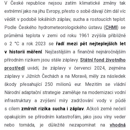
V České republice nejsou zatím klimatické změny tak
extrémní jako na jihu Evropy, přesto o sobě dávají čím dál víc
vědět v podobě lokálních záplav, sucha a rostoucích teplot.
Podle Českého hydrometeorologického ústavu (
CHMI
) se
průměrná teplota v zemi od roku 1961 zvýšila přibližně
o 2 °C a rok 2023 se
řadí mezi pět nejteplejších let
v historii měření
. Nejčastějším a finančně nejnáročnějším
přírodním rizikem jsou stále záplavy.
Státní fond životního
prostředí
uvádí, že záplavy v červenci 2024, zejména
záplavy v Jižních Čechách a na Moravě, měly za následek
škody přesahující 250 milionů eur. Mezitím se vládní
Národní adaptační strategie zaměřuje na modernizaci vodní
infrastruktury a zvýšení míry zadržování vody v půdě
s cílem
zmírnit rizika sucha i záplav
. Ačkoli země nečelí
opakujícím se přírodním katastrofám, jako jsou vlny veder
nebo tornáda, je důležité nezapomínat na
vhodná