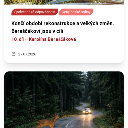
Společenská odpovědnost
Geny české rodiny
Končí období rekonstrukce a velkých změn.
Bereščákovi jsou v cíli
10. díl – Karolína Bereščáková
27.07.2026