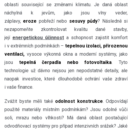
oblasti související se změnami klimatu. Je daná oblast
náchylná k jevům, jako jsou vlny veder,
záplavy,
eroze
pobřeží nebo
sesuvy půdy
? Následně si
nezapomeňte zkontrolovat kvalitu dané stavby,
její
energetickou účinnost
a schopnost zajistit komfort
i v extrémních podmínkách –
tepelnou izolaci, přirozenou
ventilaci,
vysoce výkonná okna a moderní systémy, jako
jsou
tepelná čerpadla nebo fotovoltaika
. Tyto
technologie už dávno nejsou jen nepodstatné detaily, ale
naopak investice, které dlouhodobě ochrání vaše zdraví
i vaše finance.
Zvážit byste měli také
odolnost konstrukce
. Odpovídají
použité materiály místním podmínkám? Jsou odolné vůči
soli, mrazu nebo vlhkosti? Má daná oblast postačující
odvodňovací systémy pro případ intenzivních srážek? Jaké