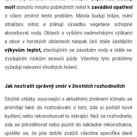
moří
donutilo mnoho pobřežních měst k
zavádění opatření
s cílem zmírnit tento problém. Města budují hráze, mění
strukturu silnic a plánují výsadbu vegetace schopné
absorbovat vodu. Oblasti s vyššími nadmořskými výškami
a obce v horských oblastech naopak čelí stále častějším
výkyvům teplot,
ztenčujícím se zásobám vody a stále se
zvyšujícím rizikům sesuvů půdy. Všechny tyto problémy
vyžadují nalezení vhodných řešení.
Jak neztratit správný směr v životních rozhodnutích
Složité otázky související s aktuálními změnami klimatu se
promítají také do rozhodování o tom, zda si pořídit nové
bydlení, nebo rekonstruovat to stávající. Než se rozhodnete,
zda se přestěhovat nebo pustit do nákladné rekonstrukce,
ujistěte se, že jste dobře zvážili všechna specifika dané