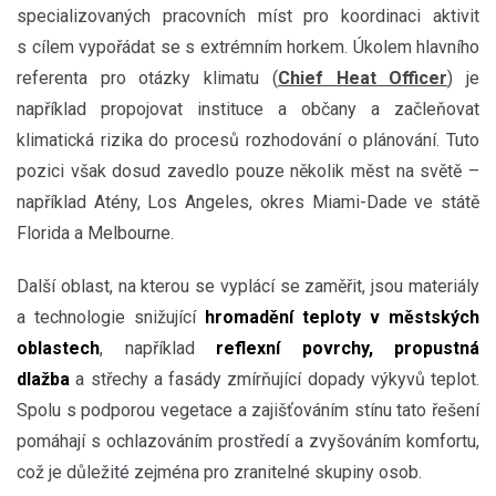
specializovaných pracovních míst pro koordinaci aktivit
s cílem vypořádat se s extrémním horkem. Úkolem hlavního
referenta pro otázky klimatu (
Chief Heat Officer
) je
například propojovat instituce a občany a začleňovat
klimatická rizika do procesů rozhodování o plánování. Tuto
pozici však dosud zavedlo pouze několik měst na světě –
například Atény, Los Angeles, okres Miami-Dade ve státě
Florida a Melbourne.
Další oblast, na kterou se vyplácí se zaměřit, jsou materiály
a technologie snižující
hromadění teploty v městských
oblastech
, například
reflexní povrchy, propustná
dlažba
a střechy a fasády zmírňující dopady výkyvů teplot.
Spolu s podporou vegetace a zajišťováním stínu tato řešení
pomáhají s ochlazováním prostředí a zvyšováním komfortu,
což je důležité zejména pro zranitelné skupiny osob.