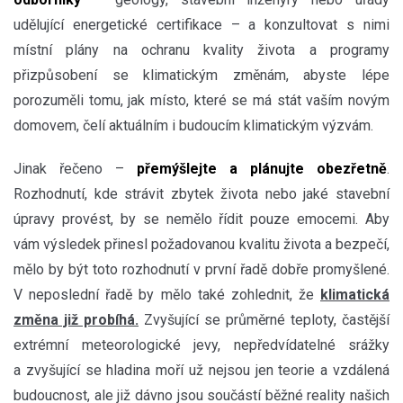
udělující energetické certifikace – a konzultovat s nimi
místní plány na ochranu kvality života a programy
přizpůsobení se klimatickým změnám, abyste lépe
porozuměli tomu, jak místo, které se má stát vaším novým
domovem, čelí aktuálním i budoucím klimatickým výzvám.
Jinak řečeno –
přemýšlejte a plánujte obezřetně
.
Rozhodnutí, kde strávit zbytek života nebo jaké stavební
úpravy provést, by se nemělo řídit pouze emocemi. Aby
vám výsledek přinesl požadovanou kvalitu života a bezpečí,
mělo by být toto rozhodnutí v první řadě dobře promyšlené.
V neposlední řadě by mělo také zohlednit, že
klimatická
změna již probíhá.
Zvyšující se průměrné teploty, častější
extrémní meteorologické jevy, nepředvídatelné srážky
a zvyšující se hladina moří už nejsou jen teorie a vzdálená
budoucnost, ale již dávno jsou součástí běžné reality našich