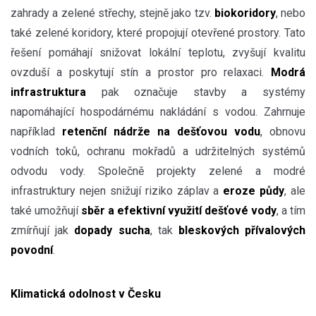
zahrady a zelené střechy, stejně jako tzv.
biokoridory
, nebo
také zelené koridory, které propojují otevřené prostory. Tato
řešení pomáhají snižovat lokální teplotu, zvyšují kvalitu
ovzduší a poskytují stín a prostor pro relaxaci.
Modrá
infrastruktura
pak označuje stavby a systémy
napomáhající hospodárnému nakládání s vodou. Zahrnuje
například
retenční nádrže na dešťovou vodu
, obnovu
vodních toků, ochranu mokřadů a udržitelných systémů
odvodu vody. Společně projekty zelené a modré
infrastruktury nejen snižují riziko záplav a
eroze půdy
, ale
také umožňují
sběr a efektivní využití dešťové
vody
, a tím
zmírňují jak
dopady sucha
, tak
bleskových přívalových
povodní
.
Klimatická odolnost v Česku