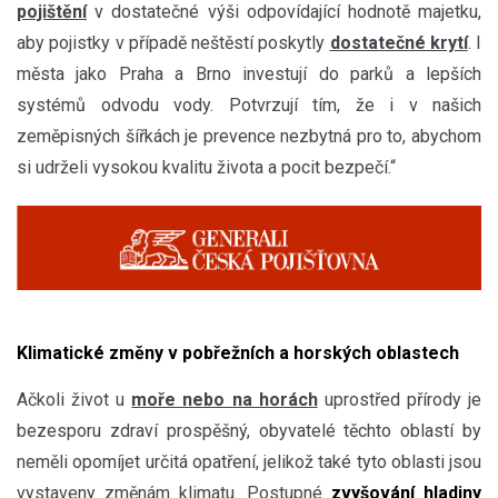
pojištění
v dostatečné výši odpovídající hodnotě majetku,
aby pojistky v případě neštěstí poskytly
dostatečné krytí
. I
města jako Praha a Brno investují do parků a lepších
systémů odvodu vody. Potvrzují tím, že i v našich
zeměpisných šířkách je prevence nezbytná pro to, abychom
si udrželi vysokou kvalitu života a pocit bezpečí.“
Klimatické změny v pobřežních a horských oblastech
Ačkoli život u
moře nebo na horách
uprostřed přírody je
bezesporu zdraví prospěšný, obyvatelé těchto oblastí by
neměli opomíjet určitá opatření, jelikož také tyto oblasti jsou
vystaveny změnám klimatu. Postupné
zvyšování hladiny