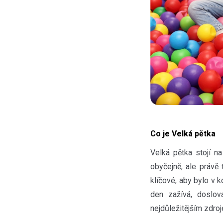
Co je Velká pětka
Velká pětka stojí n
obyčejně, ale právě 
klíčové, aby bylo v 
den zažívá, doslo
nejdůležitějším zdr