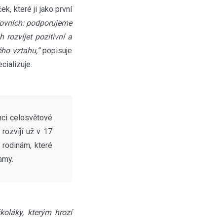
, které ji jako první
rovních: podporujeme
rozvíjet pozitivní a
ho vztahu,“
popisuje
cializuje.
mci celosvětové
i rozvíjí už v 17
 rodinám, které
samy.
oláky, kterým hrozí