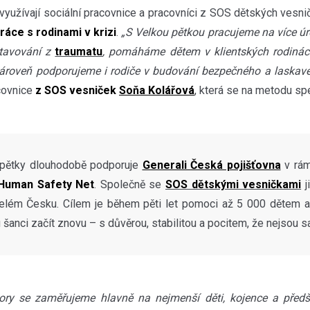
yužívají sociální pracovnice a pracovníci z SOS dětských vesniček
ráce s rodinami v krizi
.
„S Velkou pětkou pracujeme na více ú
otavování z
traumatu
, pomáháme dětem v klientských rodinách 
ároveň podporujeme i rodiče v budování bezpečného a laskavé
covnice
z SOS vesniček
Soňa Kolářová
, která se na metodu spe
pětky dlouhodobě podporuje
Generali Česká pojišťovna
v rá
Human Safety Net
. Společně se
SOS dětskými vesničkami
j
celém Česku. Cílem je během pěti let pomoci až 5 000 dětem a
 šanci začít znovu – s důvěrou, stabilitou a pocitem, že nejsou 
ory se zaměřujeme hlavně na nejmenší děti, kojence a předšk