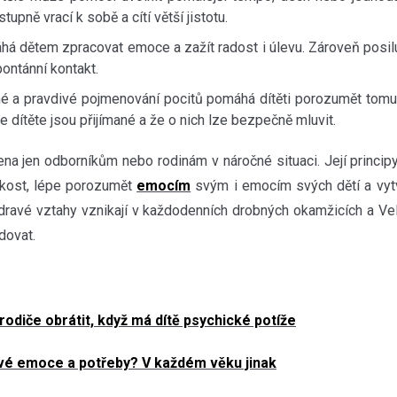
tupně vrací k sobě a cítí větší jistotu.
há dětem zpracovat emoce a zažít radost i úlevu. Zároveň posi
pontánní kontakt.
é a pravdivé pojmenování pocitů pomáhá dítěti porozumět tomu,
e dítěte jsou přijímané a že o nich lze bezpečně mluvit.
ena jen odborníkům nebo rodinám v náročné situaci. Její princ
ízkost, lépe porozumět
emocím
svým i emocím svých dětí a vyt
. Zdravé vztahy vznikají v každodenních drobných okamžicích a Vel
udovat.
odiče obrátit, když má dítě psychické potíže
 své emoce a potřeby? V každém věku jinak