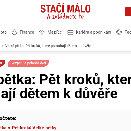
moto
Finance
Mazlíčci
Kariéra a podnikání
Tec
í
Velká pětka: Pět kroků, které pomáhají dětem k důvěře
st
Bezpečí a pohoda dětí
pětka: Pět kroků, kte
jí dětem k důvěře
očtete:
ětka
Pět kroků Velké pětky