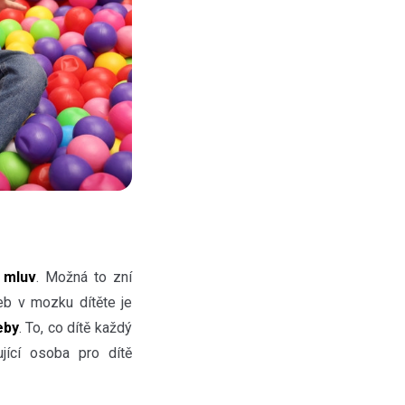
a mluv
. Možná to zní
zeb v mozku dítěte je
eby
. To, co dítě každý
ující osoba pro dítě