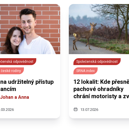
ečenská odpovědnost
Společenská odpovědnost
 české rodiny
SRNA index
na udržitelný přístup
12 lokalit: Kde přesn
nancím
pachové ohradníky
chrání motoristy a z
l Johan a Anna
.03.2026
13.07.2026