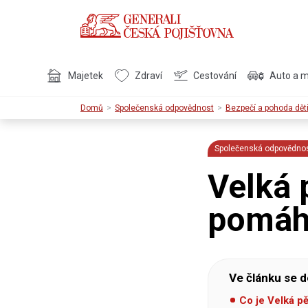
Majetek
Zdraví
Cestování
Auto a 
Domů
Společenská odpovědnost
Bezpečí a pohoda dět
Společenská odpovědno
Velká 
pomáha
Ve článku se d
Co je Velká p