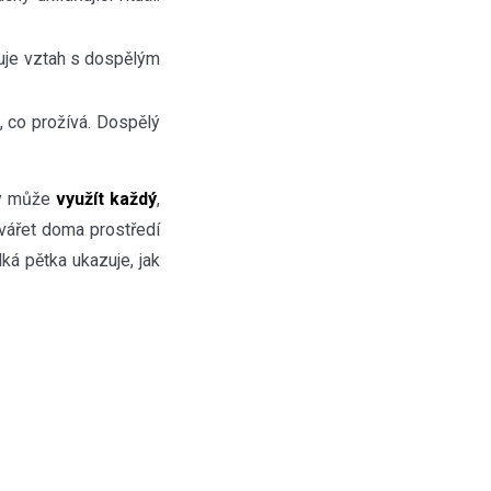
luje vztah s dospělým
 co prožívá. Dospělý
ipy může
využít každý
,
vářet doma prostředí
ká pětka ukazuje, jak