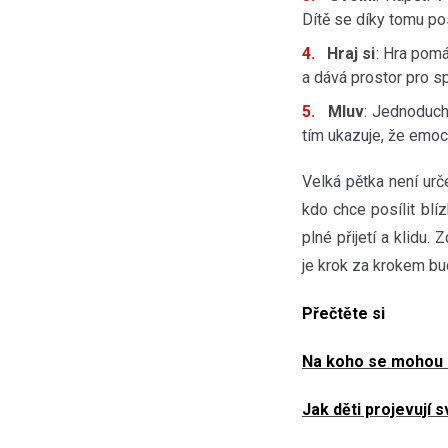
Dítě se díky tomu pos
Hraj si
: Hra pomá
a dává prostor pro s
Mluv
: Jednoduch
tím ukazuje, že emoc
Velká pětka není urč
kdo chce posílit bl
plné přijetí a klidu
je krok za krokem b
Přečtěte si
Na koho se mohou r
Jak děti projevují