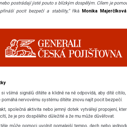
nebo postrádají jisté pouto s blízkým dospělým. Cílem je pomoci
 přináší pocit bezpečí a stability,“
říká
Monika Majerčíková
tky
 si všímá signálů dítěte a klidně na ně odpovídá, aby dítě cítilo
e pomáhá nervovému systému dítěte znovu najít pocit bezpečí.
akt, společná aktivita nebo jemný dotek vytvářejí propojení, kter
 cítí, že je pro dospělého důležité a že mu může důvěřovat.
 těle může pomoci uvolnit pomalejší tempo, dech nebo jednoduch