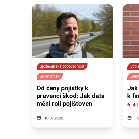
Společenská odpovědnost
Spol
SRNA index
Geny
Od ceny pojistky k
Jak 
prevenci škod: Jak data
k fi
mění roli pojišťoven
6. dí
10.07.2026
16