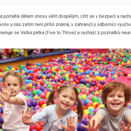
rá pomáhá dětem znovu věřit dospělým, cítit se v bezpečí a nachá
oliv u nás zatím není příliš známá, v zahraničí ji odborníci využíva
Jmenuje se Velká pětka (Five to Thrive) a vychází z poznatků neur