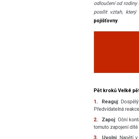
odloučení od rodiny 
posílit vztah, který
pojišťovny
.
Pět kroků Velké pě
Reaguj
: Dospělý
Předvídatelná reakc
Zapoj
: Oční kont
tomuto zapojení dítě
Uvolni
: Napětí v