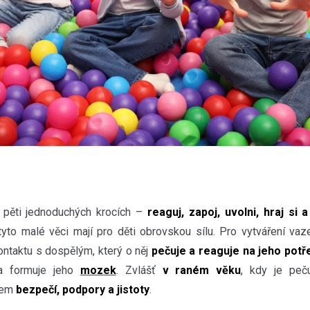
a pěti jednoduchých krocích –
reaguj, zapoj, uvolni, hraj si 
tyto malé věci mají pro děti obrovskou sílu. Pro vytváření va
kontaktu s dospělým, který o něj
pečuje a reaguje na jeho potř
va formuje jeho
mozek
. Zvlášť
v raném věku
, kdy je peč
ojem
bezpečí, podpory a jistoty
.