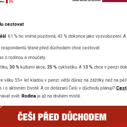
du cestovat
ěší
. 61 % ho vnímá pozitivně, 43 % dokonce jako vysvobození. A 
respondentů těsně před důchodem chce cestovat.
as s rodinou a vnoučaty.
tiku,
30 %
kulturní akce,
25 %
cyklistiku. A
13 %
chce v penzi dok
 ve věku 55+ let kladou v penzi větší důraz na zážitky než na pé
ale i o aktivním životě. A co dotázaní Češi v důchodu plánují?
Cest
návat svět.
Rodina
je až na druhém místě.