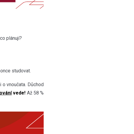
co plánují?
once studovat.
či o vnoučata. Důchod
ování
vede!
Až 58 %