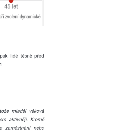
pak lidé těsně před
h:
tože mladší věková
em aktivněji. Kromě
ze zaměstnání nebo