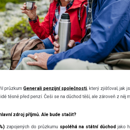
řil průzkum
Generali penzijní společnosti
, který zjišťoval, jak 
idé těsně před penzí. Češi se na důchod těší, ale zároveň z něj m
hlavní zdroj příjmů. Ale bude stačit?
 %)
zapojených do průzkumu
spoléhá na státní důchod
jako hl