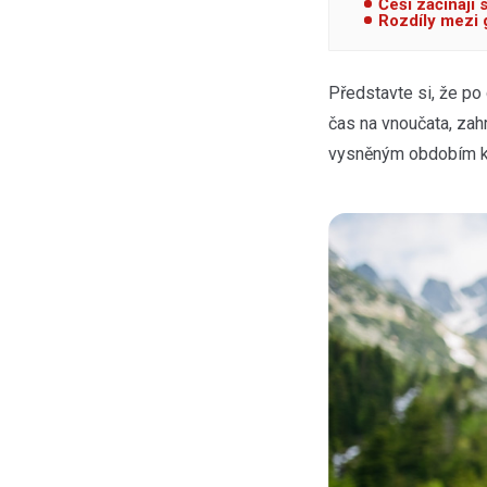
Češi začínají 
Rozdíly mezi 
Představte si, že po
čas na vnoučata, zah
vysněným obdobím kli