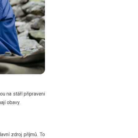
jsou na stáří připraveni
ají obavy.
avní zdroj příjmů. To