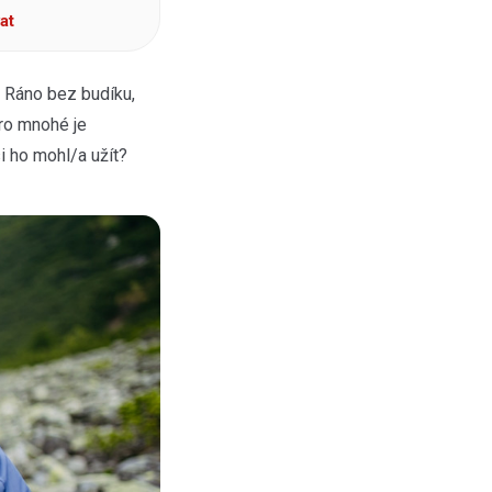
at
. Ráno bez budíku,
Pro mnohé je
i ho mohl/a užít?