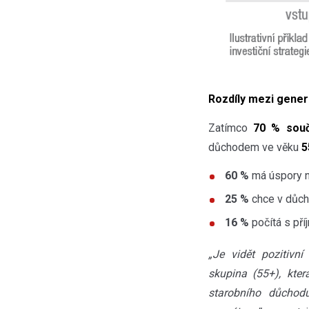
Rozdíly mezi gener
Zatímco
70 % souč
důchodem ve věku
5
60 %
má úspory 
25 %
chce v důch
16 %
počítá s pří
„Je vidět pozitiv
skupina (55+), kt
starobního důchod