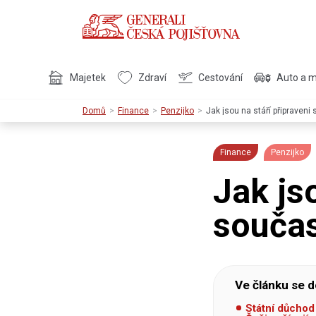
Majetek
Zdraví
Cestování
Auto a 
Domů
Finance
Penzijko
Jak jsou na stáří připraven
Finance
Penzijko
Jak js
součas
Ve článku se d
Státní důchod 