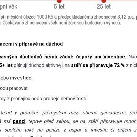
acemi v přípravě na důchod
asných důchodců nemá žádné úspory ani investice
. Nao
5+ let
plánují důchod aktivněji, na
stáří se připravuje 72 %
z nic
nebo
investice
.
odu pracovat.
jmy z pronájmu nebo prodeje nemovitostí.
ní trend v proměně přemýšlení mezi oběma generacemi, pro
erá má
penzi
teprve před sebou, se na stáří připravuje mnoh
u spoléhá také na peníze z úspor a investic či příjem 