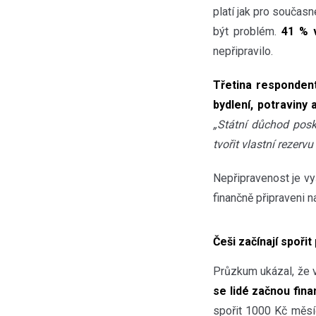
platí jak pro součas
být problém.
41 % 
nepřipravilo.
Třetina responden
bydlení, potraviny 
„Státní důchod posky
tvořit vlastní rezervu
Nepřipravenost je vy
finančně připraveni 
Češi začínají spořit
Průzkum ukázal, že v
se lidé začnou finan
spořit 1000 Kč měsí