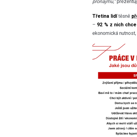
pronájmu,”
prezentuj
Třetina lidí
těsně
př
–
92 % z nich chce
ekonomická nutnost, a