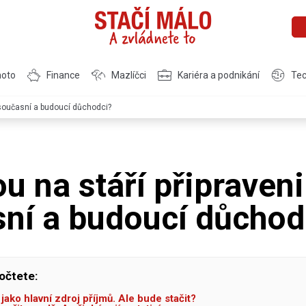
moto
Finance
Mazlíčci
Kariéra a podnikání
Tec
i současní a budoucí důchodci?
ou na stáří připraveni
ní a budoucí důchod
očtete:
jako hlavní zdroj příjmů. Ale bude stačit?