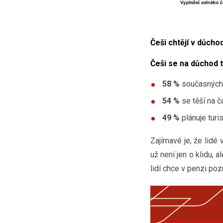
Češi chtějí v důcho
Češi se na důchod t
58 %
současných 
54 %
se těší na č
49 %
plánuje turis
Zajímavé je, že lidé
už není jen o klidu, 
lidí chce v penzi poz