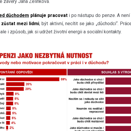
e závěry Jana Zelinková.
ed důchodem
plánuje pracovat
i po nástupu do penze. A není
 zůstat mezi lidmi
, být aktivní, necítit se jako „důchodci“. Prác
le i způsob, jak si udržet životní energii a sociální kontakty.