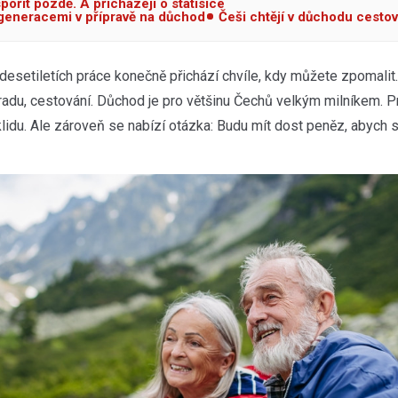
spořit pozdě. A přicházejí o statisíce
generacemi v přípravě na důchod
Češi chtějí v důchodu cestov
 desetiletích práce konečně přichází chvíle, kdy můžete zpomalit
radu, cestování. Důchod je pro většinu Čechů velkým milníkem. 
du. Ale zároveň se nabízí otázka: Budu mít dost peněz, abych s