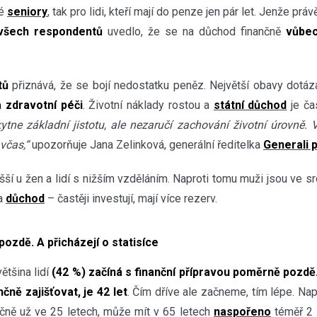
né
seniory
, tak pro lidi, kteří mají do penze jen pár let. Jenže pr
všech respondentů
uvedlo, že se na důchod finančně
vůbec
tů
přiznává, že se bojí nedostatku peněz. Největší obavy dotáz
a zdravotní péči
. Životní náklady rostou a
státní důchod
je ča
tne základní jistotu, ale nezaručí zachování životní úrovně. V
 včas,“
upozorňuje Jana Zelinková, generální ředitelka
Generali p
šší u žen a lidí s nižším vzděláním. Naproti tomu muži jsou ve s
na
důchod
– častěji investují, mají více rezerv.
 pozdě. A přicházejí o statisíce
ětšina lidí
(42 %) začíná s finanční přípravou poměrně pozdě
čně zajišťovat, je 42 let
. Čím dříve ale začneme, tím lépe. Nap
čně už ve 25 letech, může mít v 65 letech
naspořeno
téměř 2 