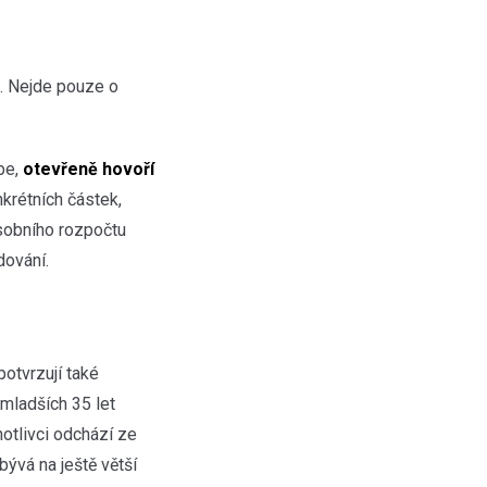
“. Nejde pouze o
be,
otevřeně hovoří
nkrétních částek,
osobního rozpočtu
dování.
otvrzují také
 mladších 35 let
notlivci odchází ze
ývá na ještě větší