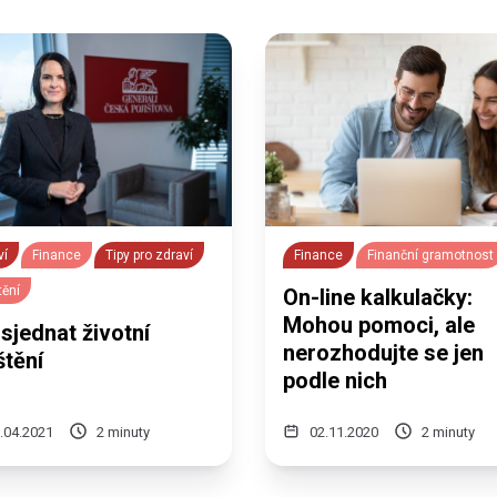
ví
Finance
Tipy pro zdraví
Finance
Finanční gramotnost
tění
On-line kalkulačky:
Mohou pomoci, ale
sjednat životní
nerozhodujte se jen
štění
podle nich
.04.2021
2 minuty
02.11.2020
2 minuty