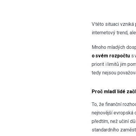
V této situaci vzniká
internetový trend, al
Mnoho mladých dosp
o svém rozpočtu
s 
priorit i limitů jim 
tedy nejsou považov
Proč mladí lidé zač
To, že finanční rozho
nejnovější evropská 
předtím, než učiní dů
standardního zaměstn