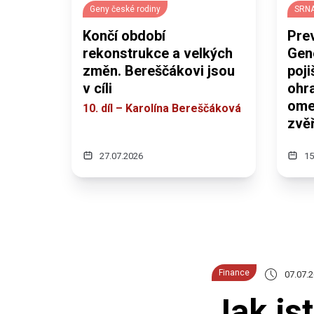
Geny české rodiny
SRNA
Končí období
Prev
rekonstrukce a velkých
Gen
změn. Bereščákovi jsou
poj
v cíli
ohra
omez
10. díl – Karolína Bereščáková
zvěř
27.07.2026
15
Finance
07.07.
Jak js