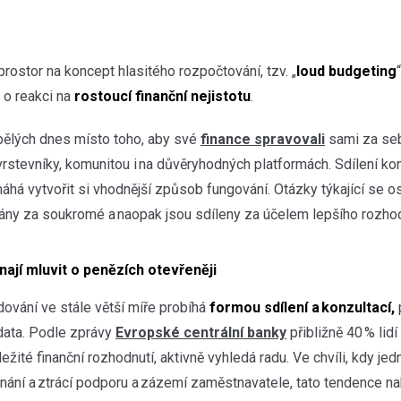
 prostor na koncept hlasitého rozpočtování, tzv. „
loud budgeting
e o reakci na
rostoucí finanční nejistotu
.
ělých dnes místo toho, aby své
finance spravovali
sami za se
vrstevníky, komunitou i na důvěryhodných platformách. Sdílení ko
pomáhá vytvořit si vhodnější způsob fungování. Otázky týkající se 
ány za soukromé a naopak jsou sdíleny za účelem lepšího rozho
ínají mluvit o penězích otevřeněji
dování ve stále větší míře probíhá
formou sdílení a konzultací,
p
data. Podle zprávy
Evropské centrální banky
přibližně 40 % lidí
ležité finanční rozhodnutí, aktivně vyhledá radu. Ve chvíli, kdy jed
ání a ztrácí podporu a zázemí zaměstnavatele, tato tendence nab