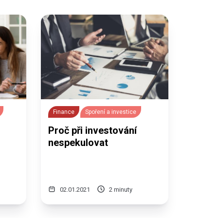
Finance
Spoření a investice
Proč při investování
nespekulovat
02.01.2021
2 minuty