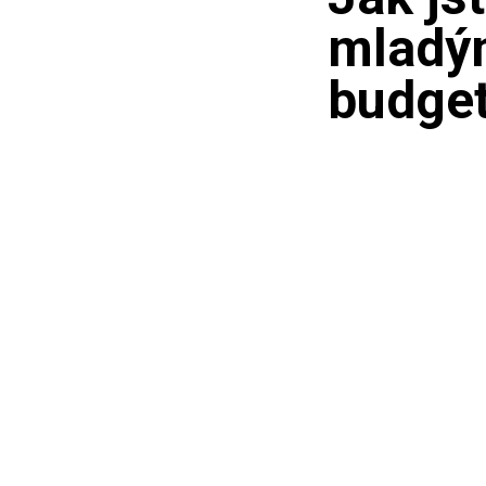
mladým
budget