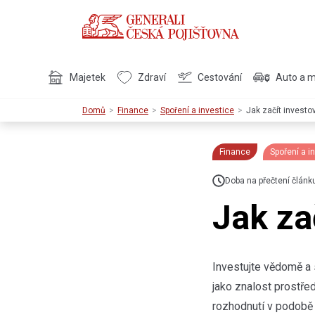
Majetek
Zdraví
Cestování
Auto a 
Domů
Finance
Spoření a investice
Jak začít investo
Finance
Spoření a i
Doba na přečtení článk
Jak za
Investujte vědomě a s
jako znalost prostřed
rozhodnutí v podobě 