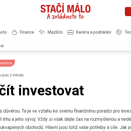
moto
Finance
Mazlíčci
Kariéra a podnikání
Tec
vat
nvestice
u jsou 2 minuty
čít investovat
 důvěrou. Ta je ve vztahu ke svému finančnímu poradci pro invest
í trhu a jeho vývoj. Vždy si však dejte čas na rozmyšlenou a nedě
ukvapených obchodů. Hlavní jsou totiž vaše potřeby a cíle. Jak j