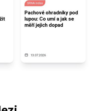
SRNA index
Pachové ohradníky pod
žit
lupou: Co umí a jak se
měří jejich dopad
13.07.2026
Mezi