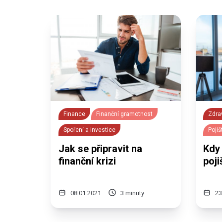
Finance
Finanční gramotnost
Zdra
Spoření a investice
Pojiš
Jak se připravit na
Kdy 
finanční krizi
poji
08.01.2021
3 minuty
23