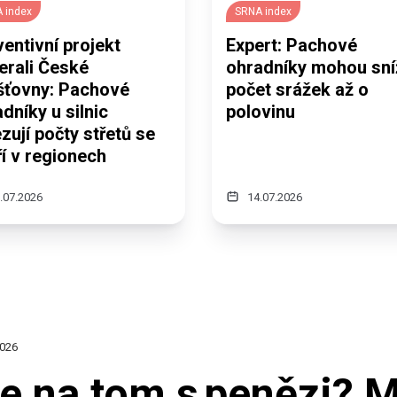
 index
SRNA index
entivní projekt
Expert: Pachové
erali České
ohradníky mohou sní
išťovny: Pachové
počet srážek až o
dníky u silnic
polovinu
ují počty střetů se
í v regionech
.07.2026
14.07.2026
2026
te na tom s penězi? 