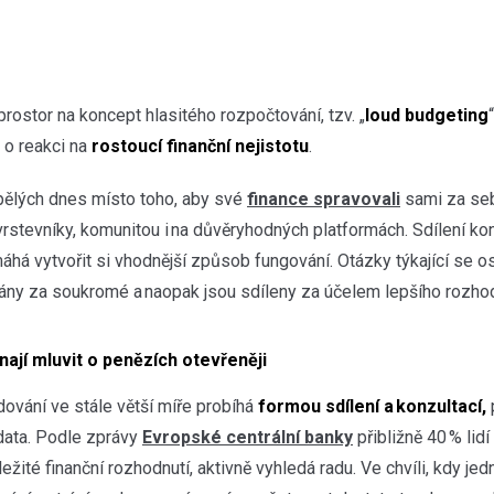
 prostor na koncept hlasitého rozpočtování, tzv. „
loud budgeting
e o reakci na
rostoucí finanční nejistotu
.
ělých dnes místo toho, aby své
finance spravovali
sami za se
vrstevníky, komunitou i na důvěryhodných platformách. Sdílení ko
pomáhá vytvořit si vhodnější způsob fungování. Otázky týkající se 
ány za soukromé a naopak jsou sdíleny za účelem lepšího rozho
ínají mluvit o penězích otevřeněji
dování ve stále větší míře probíhá
formou sdílení a konzultací,
p
data. Podle zprávy
Evropské centrální banky
přibližně 40 % lidí
ležité finanční rozhodnutí, aktivně vyhledá radu. Ve chvíli, kdy jed