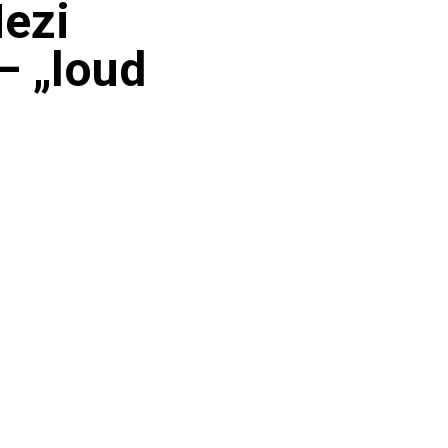
Mezi
– „loud