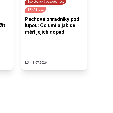
Společenská odpovědnost
SRNA index
Pachové ohradníky pod
žit
lupou: Co umí a jak se
měří jejich dopad
13.07.2026