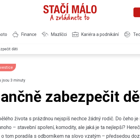
moto
Finance
Mazlíčci
Kariéra a podnikání
Tec
zpečit děti
nvestice
u jsou 3 minuty
nančně zabezpečit dě
pělého života s prázdnou nejspíš nechce žádný rodič. Do čeho je 
noho – stavební spoření, komodity, ale jaká je ta nejlepší? Here
 o tom poradila s odborníkem na slovo vzatým – předsedou dozo