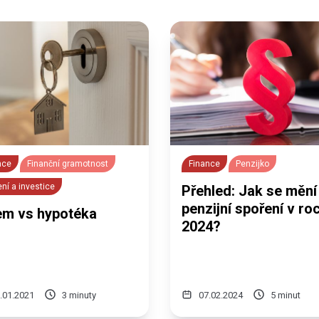
nce
Finanční gramotnost
Finance
Penzijko
ní a investice
Přehled: Jak se mění
penzijní spoření v ro
em vs hypotéka
2024?
.01.2021
3 minuty
07.02.2024
5 minut