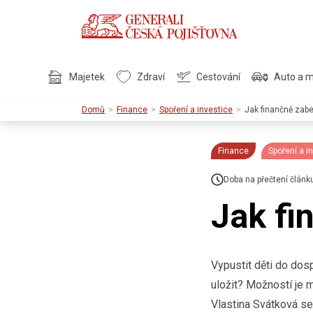
Majetek
Zdraví
Cestování
Auto a 
Domů
Finance
Spoření a investice
Jak finančně zabe
Finance
Spoření a i
Doba na přečtení článk
Jak fi
Vypustit děti do dos
uložit? Možností je m
Vlastina Svátková se