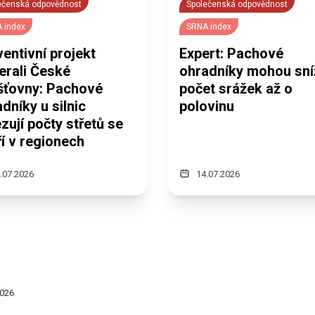
ečenská odpovědnost
Společenská odpovědnost
 index
SRNA index
entivní projekt
Expert: Pachové
erali České
ohradníky mohou sní
išťovny: Pachové
počet srážek až o
dníky u silnic
polovinu
ují počty střetů se
í v regionech
.07.2026
14.07.2026
2026