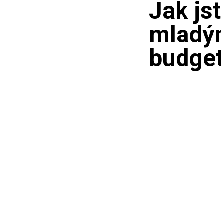
Jak js
mladým
budget