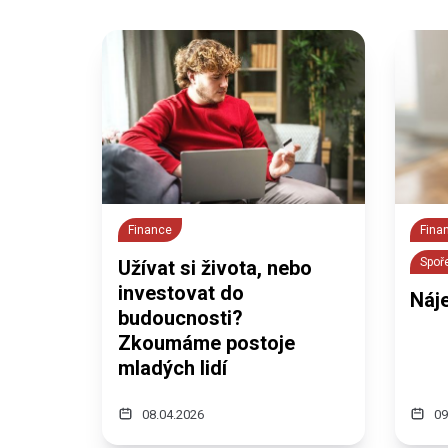
Finance
Fina
Spoře
Užívat si života, nebo
investovat do
Náj
budoucnosti?
Zkoumáme postoje
mladých lidí
08.04.2026
09