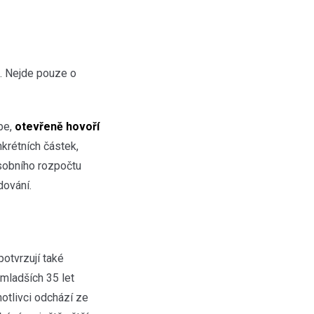
“. Nejde pouze o
be,
otevřeně hovoří
nkrétních částek,
osobního rozpočtu
dování.
otvrzují také
 mladších 35 let
notlivci odchází ze