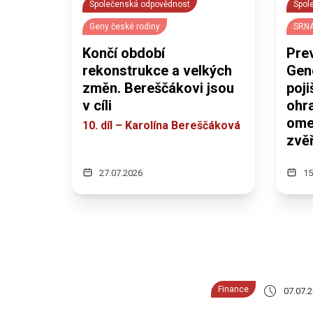
Společenská odpovědnost
Spol
Geny české rodiny
SRNA
Končí období
Prev
rekonstrukce a velkých
Gen
změn. Bereščákovi jsou
poj
v cíli
ohra
omez
10. díl – Karolína Bereščáková
zvěř
27.07.2026
15
Finance
07.07.