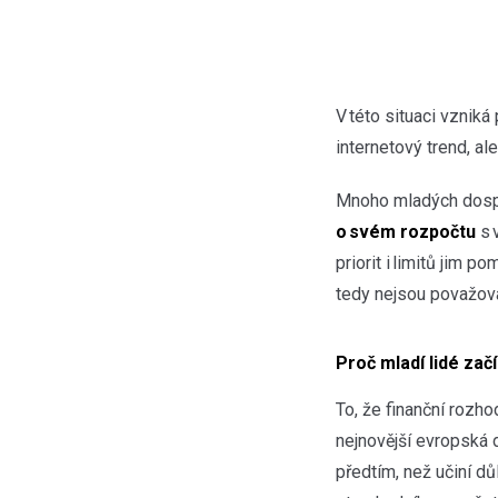
V této situaci vzniká
internetový trend, al
Mnoho mladých dosp
o svém rozpočtu
s 
priorit i limitů jim 
tedy nejsou považov
Proč mladí lidé zač
To, že finanční rozho
nejnovější evropská 
předtím, než učiní dů