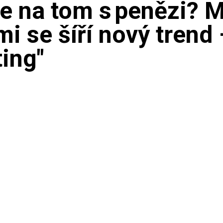
te na tom s penězi? 
i se šíří nový trend 
ing"