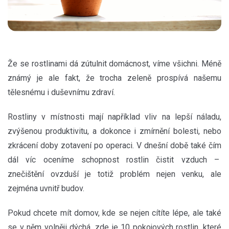
Že se rostlinami dá zútulnit domácnost, víme všichni. Méně
známý je ale fakt, že trocha zeleně prospívá našemu
tělesnému i duševnímu zdraví.
Rostliny v místnosti mají například vliv na lepší náladu,
zvýšenou produktivitu, a dokonce i zmírnění bolesti, nebo
zkrácení doby zotavení po operaci. V dnešní době také čím
dál víc oceníme schopnost rostlin čistit vzduch –
znečištění ovzduší je totiž problém nejen venku, ale
zejména uvnitř budov.
Pokud chcete mít domov, kde se nejen cítíte lépe, ale také
se v něm volněji dýchá, zde je 10 pokojových rostlin, které