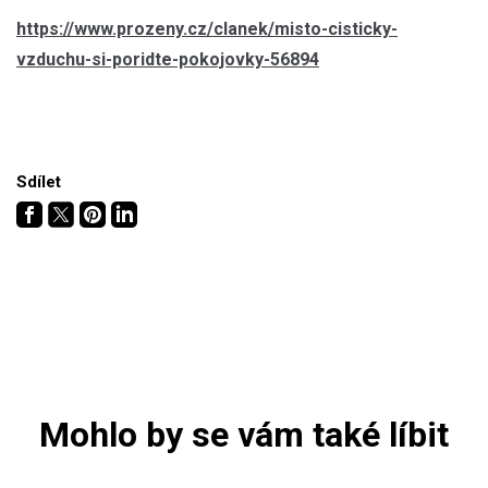
https://www.prozeny.cz/clanek/misto-cisticky-
vzduchu-si-poridte-pokojovky-56894
Sdílet
Mohlo by se vám také líbit