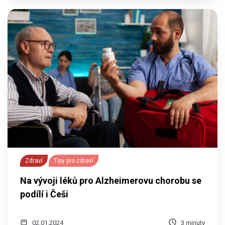
Zdraví
Tipy pro zdraví
Na vývoji léků pro Alzheimerovu chorobu se
podílí i Češi
02.01.2024
3 minuty