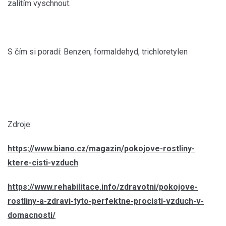
zalitím vyschnout.
S čím si poradí: Benzen, formaldehyd, trichloretylen
Zdroje:
https://www.biano.cz/magazin/pokojove-rostliny-
ktere-cisti-vzduch
https://www.rehabilitace.info/zdravotni/pokojove-
rostliny-a-zdravi-tyto-perfektne-procisti-vzduch-v-
domacnosti/