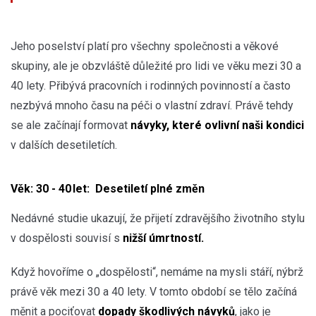
Jeho poselství platí pro všechny společnosti a věkové
skupiny, ale je obzvláště důležité pro lidi ve věku mezi 30 a
40 lety. Přibývá pracovních i rodinných povinností a často
nezbývá mnoho času na péči o vlastní zdraví. Právě tehdy
se ale začínají formovat
návyky, které ovlivní naši kondici
v dalších desetiletích.
Věk: 30 - 40 let: Desetiletí plné změn
Nedávné studie ukazují, že přijetí zdravějšího životního stylu
v dospělosti souvisí s
nižší úmrtností.
Když hovoříme o „dospělosti“, nemáme na mysli stáří, nýbrž
právě věk mezi 30 a 40 lety. V tomto období se tělo začíná
měnit a pociťovat
dopady škodlivých návyků
, jako je