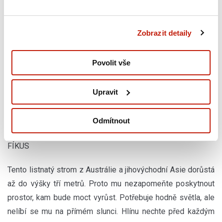
trpíte sennou rýmou). Dejte ji do stínu a hlínu udržujte vlhkou.
Zobrazit detaily
S čím si poradí: Amoniak, benzen, formaldehyd a
Povolit vše
trichloretylen
Upravit
Odmítnout
10
FÍKUS
Tento listnatý strom z Austrálie a jihovýchodní Asie dorůstá
až do výšky tří metrů. Proto mu nezapomeňte poskytnout
prostor, kam bude moct vyrůst. Potřebuje hodně světla, ale
nelíbí se mu na přímém slunci. Hlínu nechte před každým