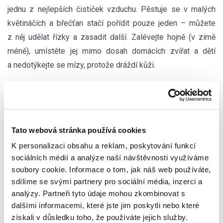
jednu z nejlepších čističek vzduchu. Pěstuje se v malých
květináčích a břečťan stačí pořídit pouze jeden – můžete
z něj udělat řízky a zasadit další. Zalévejte hojně (v zimě
méně), umístěte jej mimo dosah domácích zvířat a dětí
a nedotýkejte se mízy, protože dráždí kůži.
S čím si poradí: Formaldehyd a benzen
Tato webová stránka používá cookies
K personalizaci obsahu a reklam, poskytování funkcí
sociálních médií a analýze naší návštěvnosti využíváme
9
soubory cookie. Informace o tom, jak náš web používáte,
sdílíme se svými partnery pro sociální média, inzerci a
TOULCOVKA
analýzy. Partneři tyto údaje mohou zkombinovat s
dalšími informacemi, které jste jim poskytli nebo které
Toulcovka se výborně hodí do malých prostor, navíc v létě
získali v důsledku toho, že používáte jejich služby.
má krásné květy (tím pádem možná není to pravé, pokud