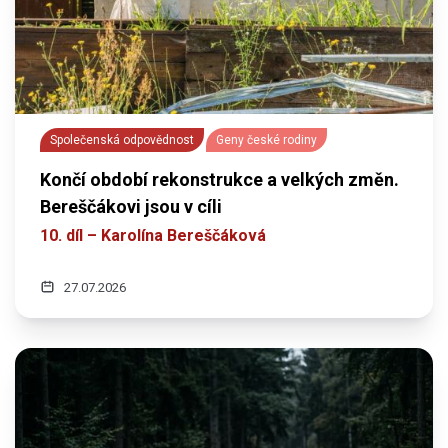
Společenská odpovědnost
Geny české rodiny
Končí období rekonstrukce a velkých změn.
Bereščákovi jsou v cíli
10. díl – Karolína Bereščáková
27.07.2026