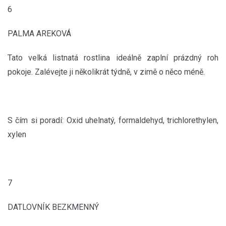
6
PALMA AREKOVÁ
Tato velká listnatá rostlina ideálně zaplní prázdný roh
pokoje. Zalévejte ji několikrát týdně, v zimě o něco méně.
S čím si poradí: Oxid uhelnatý, formaldehyd, trichlorethylen,
xylen
7
DATLOVNÍK BEZKMENNÝ