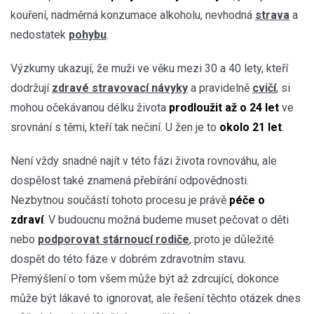
kouření, nadměrná konzumace alkoholu, nevhodná
strava
a
nedostatek
pohybu
.
Výzkumy ukazují, že muži ve věku mezi 30 a 40 lety, kteří
dodržují
zdravé stravovací návyky
a pravidelně
cvičí
, si
mohou očekávanou
délku života
prodloužit až o 24 let
ve
srovnání s těmi, kteří tak nečiní. U žen je to
okolo 21 let
.
Není vždy snadné najít v této fázi života rovnováhu, ale
dospělost také znamená přebírání odpovědnosti.
Nezbytnou součástí tohoto procesu je právě
péče o
zdraví
. V budoucnu možná budeme muset pečovat o děti
nebo
podporovat stárnoucí rodiče
, proto je důležité
dospět do této fáze v dobrém zdravotním stavu.
Přemýšlení o tom všem může být až zdrcující, dokonce
může být lákavé to ignorovat, ale řešení těchto otázek dnes