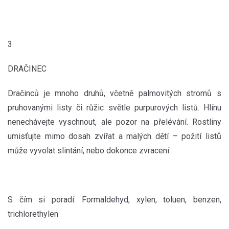
3
DRAČINEC
Dračinců je mnoho druhů, včetně palmovitých stromů s
pruhovanými listy či růžic světle purpurových listů. Hlínu
nenechávejte vyschnout, ale pozor na přelévání. Rostliny
umisťujte mimo dosah zvířat a malých dětí – požití listů
může vyvolat slintání, nebo dokonce zvracení.
S čím si poradí: Formaldehyd, xylen, toluen, benzen,
trichlorethylen