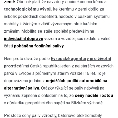
země
. Obecně platí, že navzdory socioekonomickému a
technologickému vývoji
, ke kterému v zemi došlo za
několik posledních desetiletí, nedošlo v českém systému
mobility k žádným zvlášť významným strukturálním
změnám. Mobilita se stále spoléhá především na
individuální dopravu
vozem a vozidla jsou nadále z valné
části
poháněna fosilními palivy
.
Není proto divu, že podle
Evropské agentury pro životní
prostředí
má Česká republika jeden z nejstarších vozových
parků v Evropě s průměrným stářím vozidel 16 let. To je
doprovázeno jedním z
nejnižších podílů automobilů na
alternativní paliva
. Otázky týkající se paliv nabývají na
významu zejména s ohledem na to, že
ceny nadále rostou
v důsledku geopolitického napětí na Blízkém východě.
Přestože ceny paliv vzrostly, bateriové elektromobily