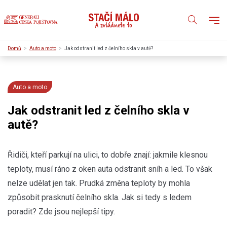
Domů
Auto a moto
Jak odstranit led z čelního skla v autě?
Auto a moto
Jak odstranit led z čelního skla v
autě?
Řidiči, kteří parkují na ulici, to dobře znají: jakmile klesnou
teploty, musí ráno z oken auta odstranit sníh a led. To však
nelze udělat jen tak. Prudká změna teploty by mohla
způsobit prasknutí čelního skla. Jak si tedy s ledem
poradit? Zde jsou nejlepší tipy.