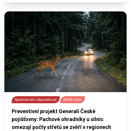
Společenská odpovědnost
SRNA index
Preventivní projekt Generali České
pojišťovny: Pachové ohradníky u silnic
omezují počty střetů se zvěří v regionech