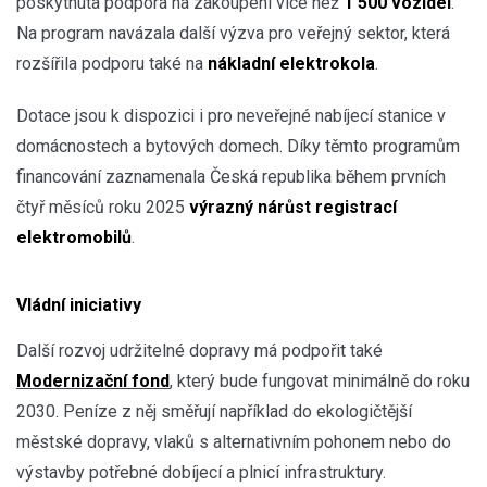
poskytnuta podpora na zakoupení více než
1 500 vozidel
.
Na program navázala další výzva pro veřejný sektor, která
rozšířila podporu také na
nákladní elektrokola
.
Dotace jsou k dispozici i pro neveřejné nabíjecí stanice v
domácnostech a bytových domech. Díky těmto programům
financování zaznamenala Česká republika během prvních
čtyř měsíců roku 2025
výrazný nárůst registrací
elektromobilů
.
Vládní iniciativy
Další rozvoj udržitelné dopravy má podpořit také
Modernizační fond
, který bude fungovat minimálně do roku
2030. Peníze z něj směřují například do ekologičtější
městské dopravy, vlaků s alternativním pohonem nebo do
výstavby potřebné dobíjecí a plnicí infrastruktury.