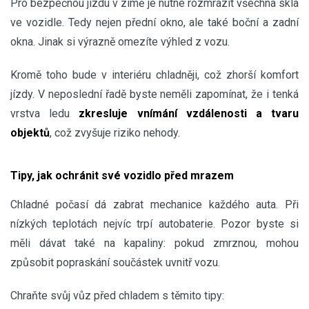
Pro bezpečnou jízdu v zimě je nutné rozmrazit všechna skla
ve vozidle. Tedy
nejen přední okno
, ale také boční a zadní
okna. Jinak si výrazně omezíte výhled z vozu.
Kromě toho bude v interiéru chladněji, což zhorší komfort
jízdy. V neposlední řadě byste neměli zapomínat, že i tenká
vrstva ledu
zkresluje vnímání vzdálenosti a tvaru
objektů
, což zvyšuje riziko nehody.
Tipy, jak ochránit své vozidlo před mrazem
Chladné počasí dá zabrat mechanice každého auta. Při
nízkých teplotách nejvíc trpí autobaterie. Pozor byste si
měli dávat také na kapaliny: pokud zmrznou, mohou
způsobit popraskání součástek uvnitř vozu.
Chraňte svůj vůz před chladem s těmito tipy: