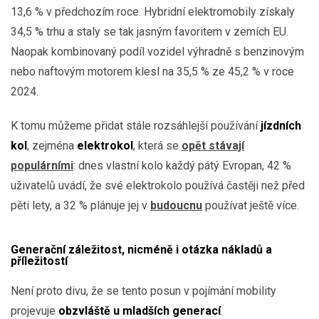
13,6 % v předchozím roce. Hybridní elektromobily získaly
34,5 % trhu a staly se tak jasným favoritem v zemích EU.
Naopak kombinovaný podíl vozidel výhradně s benzinovým
nebo naftovým motorem klesl na 35,5 % ze 45,2 % v roce
2024.
K tomu můžeme přidat stále rozsáhlejší používání
jízdních
kol
, zejména
elektrokol
, která se
opět stávají
populárními
: dnes vlastní kolo každý pátý Evropan, 42 %
uživatelů uvádí, že své elektrokolo používá častěji než před
pěti lety, a 32 % plánuje jej v
budoucnu
používat ještě více.
Generační záležitost, nicméně i otázka nákladů a
příležitostí
Není proto divu, že se tento posun v pojímání mobility
projevuje
obzvláště u mladších generací
.