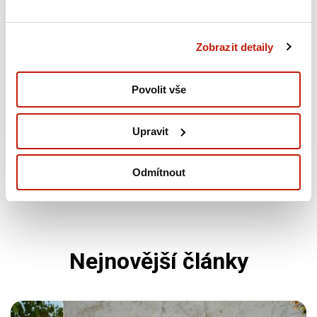
Auto a moto
Nehody
Zobrazit detaily
Jak nahlásit pojišťovně autonehodu
Povolit vše
16.09.2024
Upravit
Odmítnout
Nejnovější články