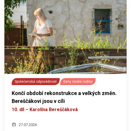
Společenská odpovědnost
Geny české rodiny
Končí období rekonstrukce a velkých změn.
Bereščákovi jsou v cíli
10. díl – Karolína Bereščáková
27.07.2026