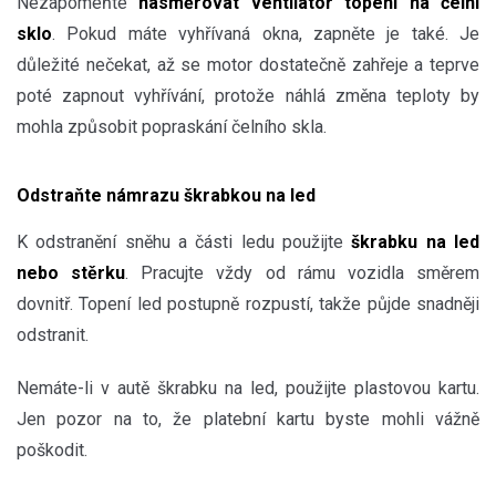
Nezapomeňte
nasměrovat ventilátor topení na čelní
sklo
. Pokud máte vyhřívaná okna, zapněte je také. Je
důležité nečekat, až se motor dostatečně zahřeje a teprve
poté zapnout vyhřívání, protože náhlá změna teploty by
mohla způsobit popraskání čelního skla.
Odstraňte námrazu škrabkou na led
K odstranění sněhu a části ledu použijte
škrabku na led
nebo stěrku
. Pracujte vždy od rámu vozidla směrem
dovnitř. Topení led postupně rozpustí, takže půjde snadněji
odstranit.
Nemáte-li v autě škrabku na led, použijte plastovou kartu.
Jen pozor na to, že platební kartu byste mohli vážně
poškodit.