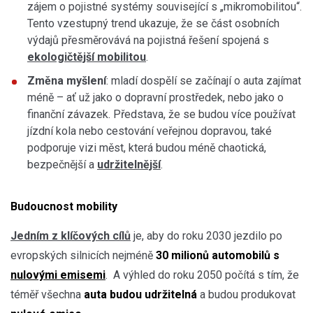
zájem o pojistné systémy související s „mikromobilitou“.
Tento vzestupný trend ukazuje, že se část osobních
výdajů přesměrovává na pojistná řešení spojená s
ekologičtější mobilitou
.
Změna myšlení
: mladí dospělí se začínají o auta zajímat
méně – ať už jako o dopravní prostředek, nebo jako o
finanční závazek. Představa, že se budou více používat
jízdní kola nebo cestování veřejnou dopravou, také
podporuje vizi měst, která budou méně chaotická,
bezpečnější a
udržitelnější
.
Budoucnost mobility
Jedním z klíčových cílů
je, aby do roku 2030 jezdilo po
evropských silnicích nejméně
30 milionů automobilů s
nulovými emisemi
. A výhled do roku 2050 počítá s tím, že
téměř všechna
auta budou udržitelná
a budou produkovat