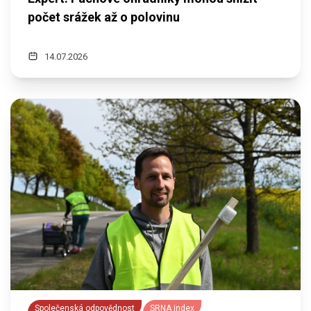
počet srážek až o polovinu
14.07.2026
Společenská odpovědnost
SRNA index