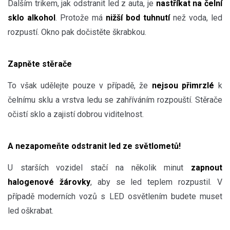
Dalším trikem, jak odstranit led z auta, je
nastříkat na čelní
sklo alkohol
. Protože má
nižší bod tuhnutí
než voda, led
rozpustí. Okno pak dočistěte škrabkou.
Zapněte stěrače
To však udělejte pouze v případě, že
nejsou přimrzlé
k
čelnímu sklu a vrstva ledu se zahříváním rozpouští. Stěrače
očistí sklo a zajistí dobrou viditelnost.
A nezapomeňte odstranit led ze světlometů!
U starších vozidel stačí na několik minut
zapnout
halogenové žárovky
, aby se led teplem rozpustil. V
případě moderních vozů s LED osvětlením budete muset
led oškrabat.