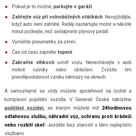
Pokud je to možné,
parkujte v garáži
.
Zahřejte vůz při volnoběžných otáčkách
. Nevyjíždějte,
když auto není zahřáté. Raději nastartujte motor a několik
minut počkejte, než sešlápnete plynový pedál.
Vyměňte pneumatiky
za zimní.
Čas od času zapněte
topení
.
Zabraňte vlhkosti
uvnitř vozu. Nenechávejte v autě
mokré ručníky nebo oblečení. Zvýšíte tím
pravděpodobnost vzniku námrazy na oknech.
A samozřejmě se vždy můžete spolehnout na rychlé a
komplexní pojištění vozidla. V
Generali Česká
nabízíme
pojištění vozidel,
se kterým můžete mít
24hodinovou
odtahovou službu, náhradní vůz, ochranu proti krádeži
nebo rozbití skel
! Jezděte bez starostí s těmi nejlepšími
službami.