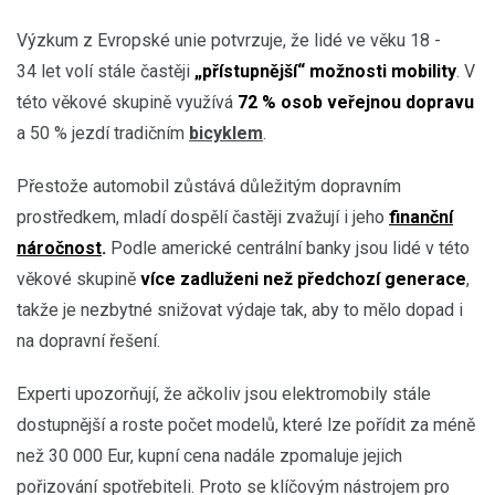
Výzkum z Evropské unie potvrzuje, že lidé ve věku 18 -
34 let volí stále častěji
„přístupnější“ možnosti mobility
. V
této věkové skupině využívá
72 % osob veřejnou dopravu
a 50 % jezdí tradičním
bicyklem
.
Přestože automobil zůstává důležitým dopravním
prostředkem, mladí dospělí častěji zvažují i jeho
finanční
náročnost
.
Podle americké centrální banky jsou lidé v této
věkové skupině
více zadluženi než předchozí generace
,
takže je nezbytné snižovat výdaje tak, aby to mělo dopad i
na dopravní řešení.
Experti upozorňují, že ačkoliv jsou elektromobily stále
dostupnější a roste počet modelů, které lze pořídit za méně
než 30 000 Eur, kupní cena nadále zpomaluje jejich
pořizování spotřebiteli. Proto se klíčovým nástrojem pro