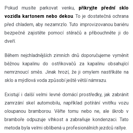
Pokud musíte parkovat venku,
přikryjte přední sklo
vozidla kartonem nebo dekou
. To je dostatečná ochrana
před chladem, aby nezamrzlo. Tuto improvizovanou bariéru
bezpečně zajistěte pomocí stěračů a přibouchněte ji do
dveří.
Během nejchladnějších zimních dnů doporučujeme vyměnit
běžnou kapalinu do ostřikovačů za kapalinu obsahující
nemrznoucí směs. Jinak hrozí, že ji omylem nastříkáte na
sklo a mýdlová voda způsobí ještě větší námrazu.
Existují i další velmi levné domácí prostředky, jak zabránit
zamrzání skel automobilu, například potírání vnitřku vozu
oloupanou bramborou. Věřte tomu nebo ne, ale škrob v
bramboře odpuzuje vlhkost a zabraňuje kondenzaci. Tato
metoda byla velmi oblíbená u profesionálních jezdců rallye.