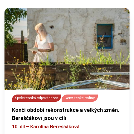
Společenská odpovědnost
Geny české rodiny
Končí období rekonstrukce a velkých změn.
Bereščákovi jsou v cíli
10. díl – Karolína Bereščáková