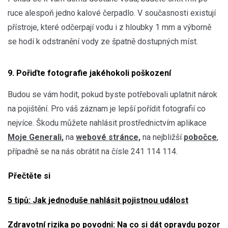
ruce alespoň jedno kalové čerpadlo. V současnosti existují
přístroje, které odčerpají vodu i z hloubky 1 mm a výborně
se hodí k odstranění vody ze špatně dostupných míst.
9. Pořiďte fotografie jakéhokoli poškození
Budou se vám hodit, pokud byste potřebovali uplatnit nárok
na pojištění. Pro váš záznam je lepší pořídit fotografií co
nejvíce. Škodu můžete nahlásit prostřednictvím aplikace
Moje Generali,
na
webové stránce,
na nejbližší
pobočce
,
případně se na nás obrátit na čísle 241 114 114.
Přečtěte si
5 tipů: Jak jednoduše nahlásit pojistnou událost
Zdravotní rizika po povodni: Na co si dát opravdu pozor