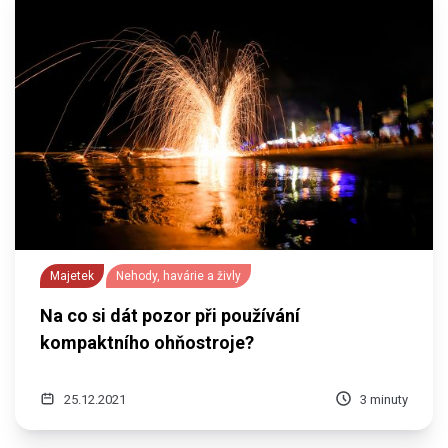
Majetek
Nehody, havárie a živly
Na co si dát pozor při používání
kompaktního ohňostroje?
25.12.2021
3 minuty