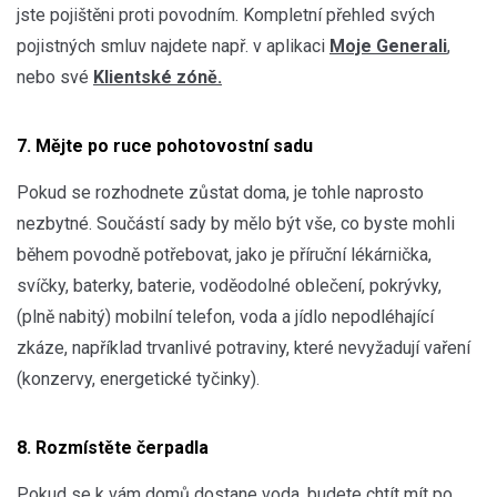
jste pojištěni proti povodním. Kompletní přehled svých
pojistných smluv najdete např. v aplikaci
Moje Generali
,
nebo své
Klientské zóně.
7. Mějte po ruce pohotovostní sadu
Pokud se rozhodnete zůstat doma, je tohle naprosto
nezbytné. Součástí sady by mělo být vše, co byste mohli
během povodně potřebovat, jako je příruční lékárnička,
svíčky, baterky, baterie, voděodolné oblečení, pokrývky,
(plně nabitý) mobilní telefon, voda a jídlo nepodléhající
zkáze, například trvanlivé potraviny, které nevyžadují vaření
(konzervy, energetické tyčinky).
8. Rozmístěte čerpadla
Pokud se k vám domů dostane voda, budete chtít mít po