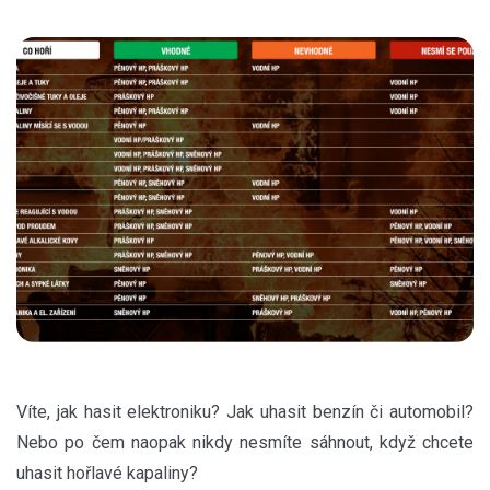
Víte, jak hasit elektroniku? Jak uhasit benzín či automobil?
Nebo po čem naopak nikdy nesmíte sáhnout, když chcete
uhasit hořlavé kapaliny?