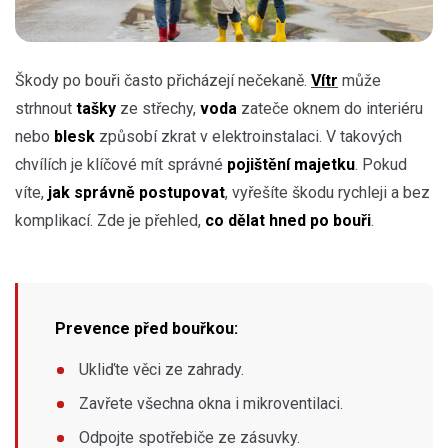
Škody po bouři často přicházejí nečekaně.
Vítr
může
strhnout
tašky
ze střechy,
voda
zateče oknem do interiéru
nebo
blesk
způsobí zkrat v elektroinstalaci. V takových
chvílích je klíčové mít správné
pojištění majetku
. Pokud
víte,
jak správně postupovat
, vyřešíte škodu rychleji a bez
komplikací. Zde je přehled,
co dělat hned po bouři
.
Prevence před bouřkou:
Ukliďte věci ze zahrady.
Zavřete všechna okna i mikroventilaci.
Odpojte spotřebiče ze zásuvky.