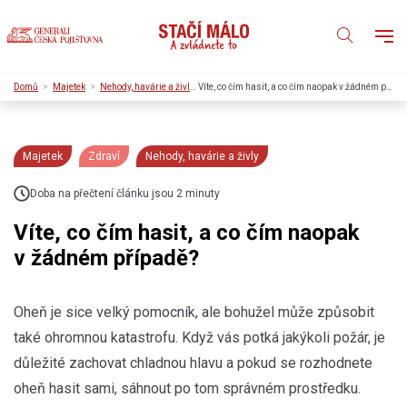
Domů
Majetek
Nehody, havárie a živly
Víte, co čím hasit, a co čím naopak v žádném případě?
Majetek
Zdraví
Nehody, havárie a živly
Doba na přečtení článku jsou 2 minuty
Víte, co čím hasit, a co čím naopak
v žádném případě?
Oheň je sice velký pomocník, ale bohužel může způsobit
také ohromnou katastrofu. Když vás potká jakýkoli požár, je
důležité zachovat chladnou hlavu a pokud se rozhodnete
oheň hasit sami, sáhnout po tom správném prostředku.