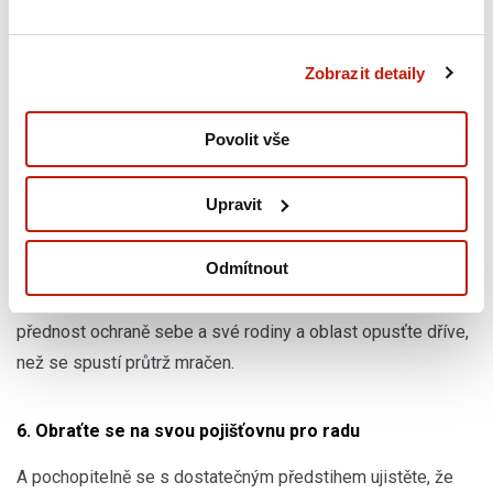
4. Vypněte všechny rozvodné sítě
Pokud hrozí povodeň, musejí být pro vaši bezpečnost
Zobrazit detaily
přívody plynu, vody a elektřiny všechny u hlavního uzávěru
vypnuté. Nezapomeňte vše důkladně zkontrolovat.
Povolit vše
5. Nepodstupujte žádná zbytečná rizika
Upravit
Pojištění může nahradit vaše věci, ale nikoli vás. Jestli žijete
Odmítnout
v rizikové oblasti a předpověď počasí nevypadá dobře,
pokud je to možné, dejte před ochranou svého domova
přednost ochraně sebe a své rodiny a oblast opusťte dříve,
než se spustí průtrž mračen.
6. Obraťte se na svou pojišťovnu pro radu
A pochopitelně se s dostatečným předstihem ujistěte, že