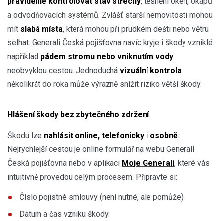
pravidelně kontrolovat stav střechy
, těsnění oken, okapů
a odvodňovacích systémů. Zvlášť starší nemovitosti mohou
mít
slabá místa
, která mohou při prudkém dešti nebo větru
selhat. Generali Česká pojišťovna navíc kryje i škody vzniklé
například
pádem stromu nebo vniknutím vody
neobvyklou cestou. Jednoduchá
vizuální kontrola
několikrát do roka může výrazně snížit riziko větší škody.
Hlášení škody bez zbytečného zdržení
Škodu lze
nahlásit
online, telefonicky i osobně
.
Nejrychlejší cestou je online formulář na webu Generali
Česká pojišťovna nebo v aplikaci
Moje Generali
, které vás
intuitivně provedou celým procesem. Připravte si:
Číslo pojistné smlouvy (není nutné, ale pomůže).
Datum a čas vzniku škody.