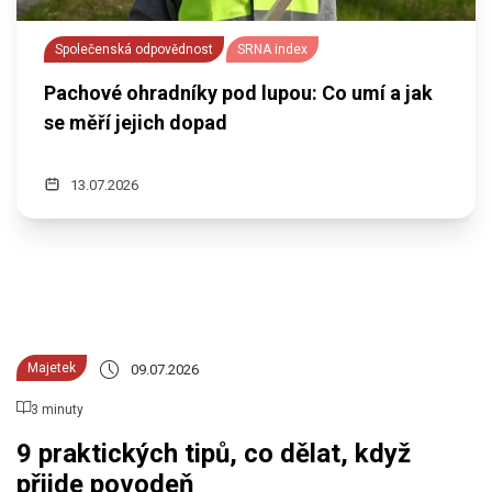
Společenská odpovědnost
SRNA index
Pachové ohradníky pod lupou: Co umí a jak
se měří jejich dopad
13.07.2026
Majetek
09.07.2026
3 minuty
9 praktických tipů, co dělat, když
přijde povodeň