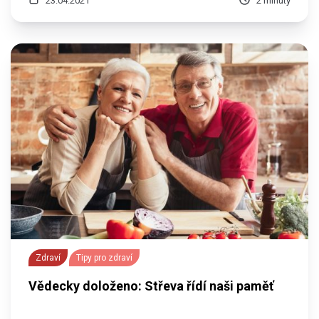
23.04.2021
2 minuty
Zdraví
Tipy pro zdraví
Vědecky doloženo: Střeva řídí naši paměť