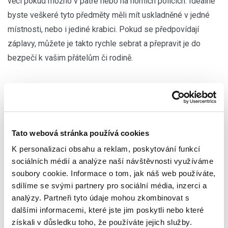
věci pokud možno v patře nebo na horních policích. Ideálně
byste veškeré tyto předměty měli mít uskladněné v jedné
místnosti, nebo i jediné krabici. Pokud se předpovídají
záplavy, můžete je takto rychle sebrat a přepravit je do
bezpečí k vašim přátelům či rodině.
3. Přestěhujte všechen nábytek a elektroniku do
horního patra
Jestliže to není prakticky proveditelné, pokuste se umístit
veškerou elektroniku alespoň 1,5 m nad podlahu a obecně
Tato webová stránka používá cookies
používejte co nejvíce nábytku z voděodolných materiálů.
K personalizaci obsahu a reklam, poskytování funkcí
Například místo vestavěných kuchyňských linek
sociálních médií a analýze naší návštěvnosti využíváme
soubory cookie. Informace o tom, jak náš web používáte,
z dřevovláknitých desek používejte přemístitelné volně
sdílíme se svými partnery pro sociální média, inzerci a
stojící jednotky vyrobené z kovu, plastu či lakovaného
analýzy. Partneři tyto údaje mohou zkombinovat s
dřeva.
dalšími informacemi, které jste jim poskytli nebo které
získali v důsledku toho, že používáte jejich služby.