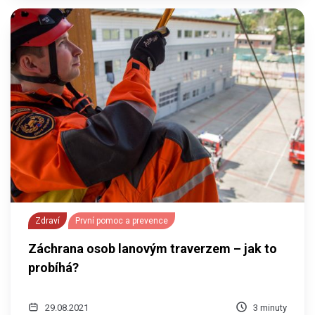
Zdraví
První pomoc a prevence
Záchrana osob lanovým traverzem – jak to
probíhá?
29.08.2021
3 minuty