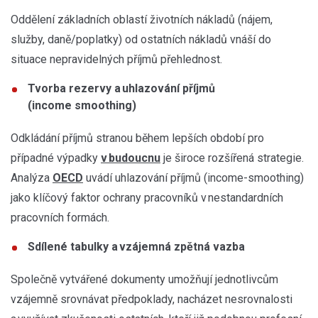
Oddělení základních oblastí životních nákladů (nájem,
služby, daně/poplatky) od ostatních nákladů vnáší do
situace nepravidelných příjmů přehlednost.
Tvorba rezervy a uhlazování příjmů
(income smoothing)
Odkládání příjmů stranou během lepších období pro
případné výpadky
v budoucnu
je široce rozšířená strategie.
Analýza
OECD
uvádí uhlazování příjmů (income-smoothing)
jako klíčový faktor ochrany pracovníků v nestandardních
pracovních formách.
Sdílené tabulky a vzájemná zpětná vazba
Společně vytvářené dokumenty umožňují jednotlivcům
vzájemně srovnávat předpoklady, nacházet nesrovnalosti