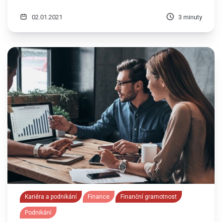
02.01.2021
3 minuty
Kariéra a podnikání
Finance
Finanční gramotnost
Podnikání