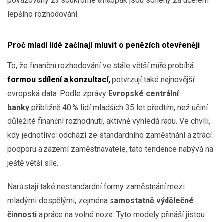
považovány za soukromé a naopak jsou sdíleny za účelem
lepšího rozhodování.
Proč mladí lidé začínají mluvit o penězích otevřeněji
To, že finanční rozhodování ve stále větší míře probíhá
formou sdílení a konzultací,
potvrzují také nejnovější
evropská data. Podle zprávy
Evropské centrální
banky
přibližně 40 % lidí mladších 35 let předtím, než učiní
důležité finanční rozhodnutí, aktivně vyhledá radu. Ve chvíli,
kdy jednotlivci odchází ze standardního zaměstnání a ztrácí
podporu a zázemí zaměstnavatele, tato tendence nabývá na
ještě větší síle.
Narůstají také nestandardní formy zaměstnání mezi
mladými dospělými, zejména
samostatně výdělečné
činnosti
a práce na volné noze. Tyto modely přináší jistou