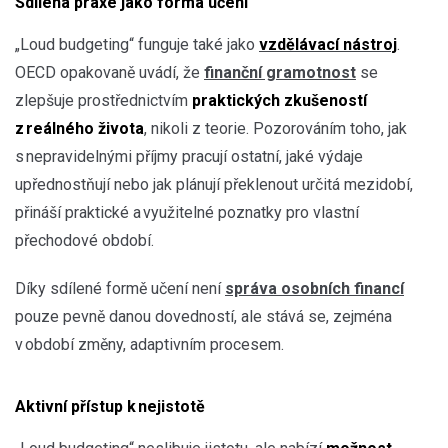
Sdílená praxe jako forma učení
„Loud budgeting“ funguje také jako
vzdělávací nástroj
.
OECD opakovaně uvádí, že
finanční gramotnost
se
zlepšuje prostřednictvím
praktických zkušeností
z reálného života
, nikoli z teorie. Pozorováním toho, jak
s nepravidelnými příjmy pracují ostatní, jaké výdaje
upřednostňují nebo jak plánují překlenout určitá mezidobí,
přináší praktické a využitelné poznatky pro vlastní
přechodové období.
Díky sdílené formě učení není
správa osobních financí
pouze pevně danou dovedností, ale stává se, zejména
v období změny, adaptivním procesem.
Aktivní přístup k nejistotě