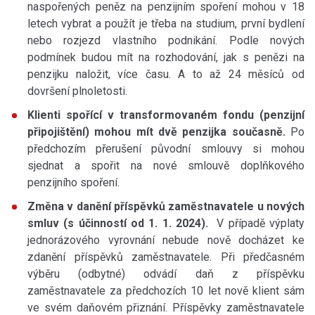
naspořených peněz na penzijním spoření mohou v 18
letech vybrat a použít je třeba na studium, první bydlení
nebo rozjezd vlastního podnikání. Podle nových
podmínek budou mít na rozhodování, jak s penězi na
penzijku naložit, více času. A to až 24 měsíců od
dovršení plnoletosti.
Klienti spořící v transformovaném fondu (penzijní
připojištění) mohou mít dvě penzijka současně.
Po
předchozím přerušení původní smlouvy si mohou
sjednat a spořit na nové smlouvě doplňkového
penzijního spoření.
Změna v danění příspěvků zaměstnavatele u nových
smluv (s účinností od 1. 1. 2024).
V případě výplaty
jednorázového vyrovnání nebude nově docházet ke
zdanění příspěvků zaměstnavatele. Při předčasném
výběru (odbytné) odvádí daň z příspěvku
zaměstnavatele za předchozích 10 let nově klient sám
ve svém daňovém přiznání. Příspěvky zaměstnavatele