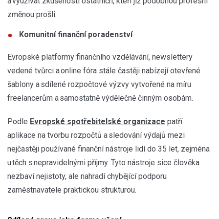
a využívat zkušenosti ostatních, kteří již podobnou profesní
změnou prošli.
Komunitní finanční poradenství
Evropské platformy finančního vzdělávání, newslettery
vedené tvůrci a online fóra stále častěji nabízejí otevřené
šablony a sdílené rozpočtové výzvy vytvořené na míru
freelancerům a samostatně výdělečně činným osobám.
Podle
Evropské spotřebitelské organizace
patří
aplikace na tvorbu rozpočtů a sledování výdajů mezi
nejčastěji používané finanční nástroje lidí do 35 let, zejména
u těch s nepravidelnými příjmy. Tyto nástroje sice člověka
nezbaví nejistoty, ale nahradí chybějící podporu
zaměstnavatele praktickou strukturou.