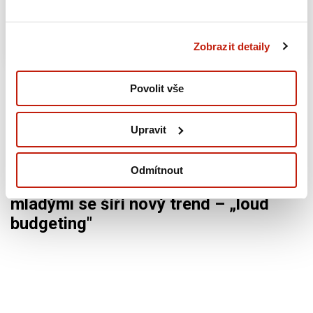
13.07.2026
Zobrazit detaily
Povolit vše
Upravit
Finance
07.07.2026
Odmítnout
Jak jste na tom s penězi? Mezi
mladými se šíří nový trend – „loud
budgeting"