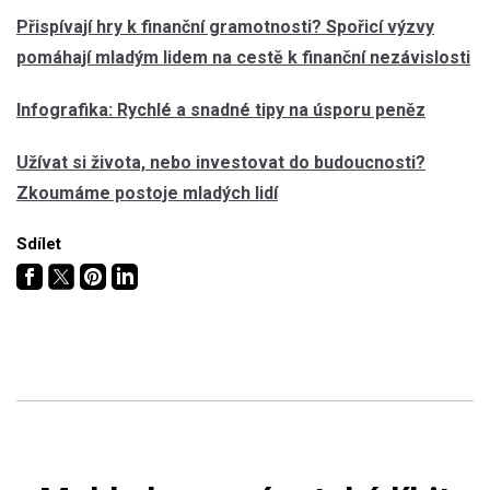
Přispívají hry k finanční gramotnosti? Spořicí výzvy
pomáhají mladým lidem na cestě k finanční nezávislosti
Infografika: Rychlé a snadné tipy na úsporu peněz
Užívat si života, nebo investovat do budoucnosti?
Zkoumáme postoje mladých lidí
Sdílet