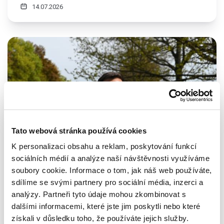
14.07.2026
Tato webová stránka používá cookies
K personalizaci obsahu a reklam, poskytování funkcí
sociálních médií a analýze naší návštěvnosti využíváme
soubory cookie. Informace o tom, jak náš web používáte,
sdílíme se svými partnery pro sociální média, inzerci a
Společenská odpovědnost
SRNA index
analýzy. Partneři tyto údaje mohou zkombinovat s
dalšími informacemi, které jste jim poskytli nebo které
Pachové ohradníky pod lupou: Co umí a jak
získali v důsledku toho, že používáte jejich služby.
se měří jejich dopad