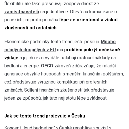
flexibilitu, ale také přesouvají zodpovědnost ze
zaměstnavatelů
na jednotlivce. Otevřená komunikace o
penězích jim proto pomáhá
lépe se orientovat a získat
zkušenosti od ostatních.
Ekonomické podmínky tento trend ještě posilují.
Mnoho
mladých dospělých v EU
má
problém pokrýt nečekané
výdaje
a jejich rezervy dále oslabují rostoucí náklady na
bydlení a energie.
OECD
zároveň zdůrazňuje, že mladší
generace obvykle hospodaří s menším finančním polštářem,
což představuje výraznou komplikaci při profesních
změnách. Sdílení finančních zkušeností tak představuje
jeden ze způsobů, jak tuto nejistotu lépe zvládnout.
Jak se tento trend projevuje v Česku
Koncept „loud budgeting“ v České republice souvisí s