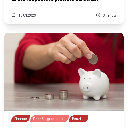
15.01.2023
3 minuty
Finance
Finanční gramotnost
Penzijko