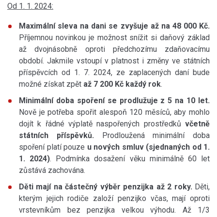
Od 1. 1. 2024:
Maximální sleva na dani se zvyšuje až na 48 000 Kč.
Příjemnou novinkou je možnost snížit si daňový základ
až dvojnásobně oproti předchozímu zdaňovacímu
období. Jakmile vstoupí v platnost i změny ve státních
příspěvcích od 1. 7. 2024, ze zaplacených daní bude
možné získat zpět
až 7 200 Kč každý rok
.
Minimální doba spoření se prodlužuje z 5 na 10 let.
Nově je potřeba spořit alespoň 120 měsíců, aby mohlo
dojít k řádné výplatě naspořených prostředků
včetně
státních příspěvků.
Prodloužená minimální doba
spoření platí pouze
u nových smluv (sjednaných od 1.
1. 2024)
. Podmínka dosažení věku minimálně 60 let
zůstává zachována.
Děti mají na částečný výběr penzijka až 2 roky.
Děti,
kterým jejich rodiče založí penzijko včas, mají oproti
vrstevníkům bez penzijka velkou výhodu. Až 1/3