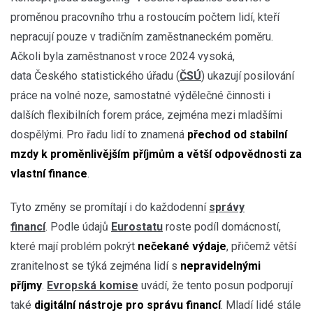
proměnou pracovního trhu a rostoucím počtem lidí, kteří
nepracují pouze v tradičním zaměstnaneckém poměru.
Ačkoli byla zaměstnanost v roce 2024 vysoká,
data Českého statistického úřadu (
ČSÚ
) ukazují posilování
práce na volné noze, samostatné výdělečné činnosti i
dalších flexibilních forem práce, zejména mezi mladšími
dospělými. Pro řadu lidí to znamená
přechod od stabilní
mzdy k proměnlivějším příjmům
a větší odpovědnosti za
vlastní finance
.
Tyto změny se promítají i do každodenní
správy
financí
. Podle údajů
Eurostatu
roste podíl domácností,
které mají problém pokrýt
nečekané výdaje
, přičemž větší
zranitelnost se týká zejména lidí s
nepravidelnými
příjmy
.
Evropská komise
uvádí, že tento posun podporují
také
digitální nástroje pro správu financí
. Mladí lidé stále