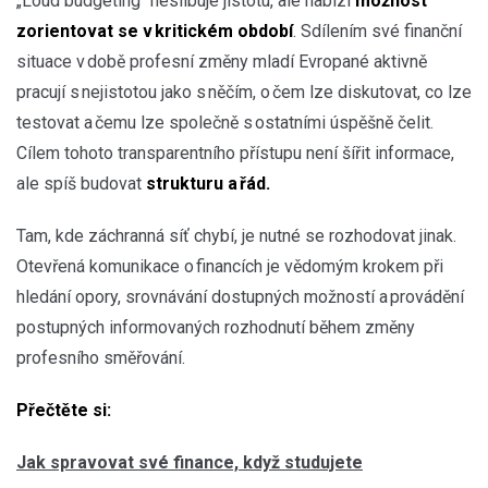
„Loud budgeting“ neslibuje jistotu, ale nabízí
možnost
zorientovat se v kritickém období
. Sdílením své finanční
situace v době profesní změny mladí Evropané aktivně
pracují s nejistotou jako s něčím, o čem lze diskutovat, co lze
testovat a čemu lze společně s ostatními úspěšně čelit.
Cílem tohoto transparentního přístupu není šířit informace,
ale spíš budovat
strukturu a řád.
Tam, kde záchranná síť chybí, je nutné se rozhodovat jinak.
Otevřená komunikace o financích je vědomým krokem při
hledání opory, srovnávání dostupných možností a provádění
postupných informovaných rozhodnutí během změny
profesního směřování.
Přečtěte si:
Jak spravovat své finance, když studujete