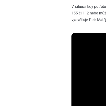
V situaci, kdy potřeb
155 či 112 nebo může
vysvětluje Petr Matě