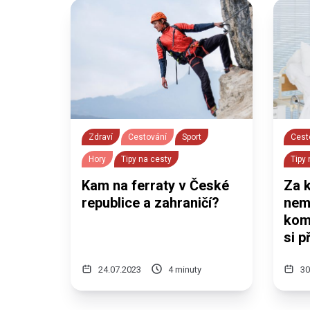
Zdraví
Cestování
Sport
Cest
Hory
Tipy na cesty
Tipy
Kam na ferraty v České
Za 
republice a zahraničí?
nem
kom
si p
24.07.2023
4 minuty
30