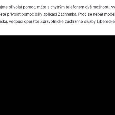
ujete přivolat pomoc, máte s chytrým telefonem dvě možnosti: vyt
te přivolat pomoc díky aplikaci Záchranka. Proč se nebát moder
jíčka, vedoucí operátor Zdravotnické záchranné služby Libereckéh