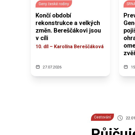
Geny české rodiny
SRNA
Končí období
Prev
rekonstrukce a velkých
Gen
změn. Bereščákovi jsou
poj
v cíli
ohra
omez
10. díl – Karolína Bereščáková
zvěř
27.07.2026
15
Cestování
22.01
Půjčuj