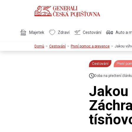
Majetek
Zdraví
Cestování
Auto a 
Domů
Cestování
První pomoc a prevence
Jakou výho
Cestování
První po
Doba na přečtení článk
Jakou 
Záchra
tísňov