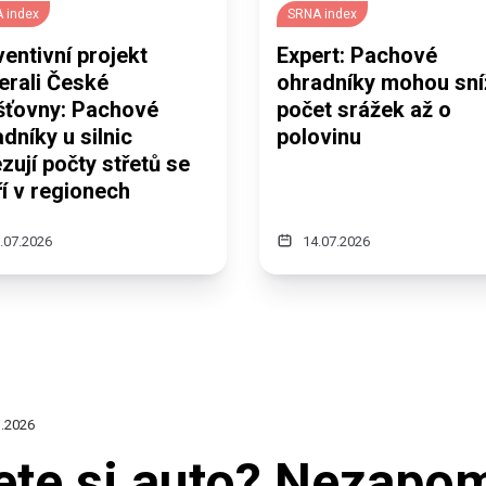
 index
SRNA index
entivní projekt
Expert: Pachové
erali České
ohradníky mohou sní
išťovny: Pachové
počet srážek až o
dníky u silnic
polovinu
ují počty střetů se
í v regionech
.07.2026
14.07.2026
.2026
ete si auto? Nezapo