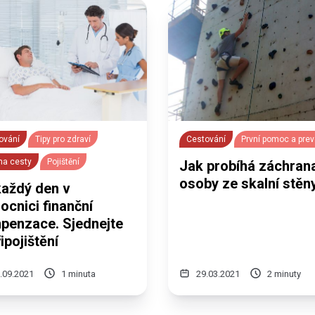
ování
Tipy pro zdraví
Cestování
První pomoc a pre
 na cesty
Pojištění
Jak probíhá záchran
osoby ze skalní stěn
každý den v
ocnici finanční
penzace. Sjednejte
řipojištění
.09.2021
1 minuta
29.03.2021
2 minuty