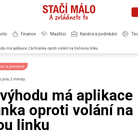
moto
Finance
Mazlíčci
Kariéra a podnikání
Tec
du má aplikace Záchranka oproti volání na tísňovou linku
moc a prevence
u jsou 2 minuty
výhodu má aplikace
nka oproti volání na
ou linku