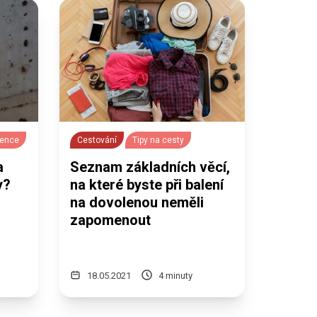
vence
Cestování
Tipy na cesty
a
Seznam základních věcí,
y?
na které byste při balení
na dovolenou neměli
zapomenout
18.05.2021
4 minuty