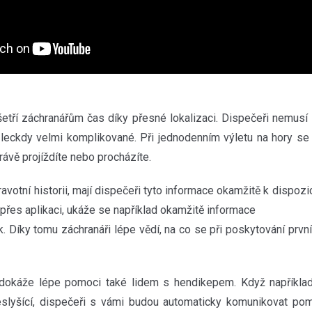
etří záchranářům čas díky přesné lokalizaci. Dispečeři nemusí 
 leckdy velmi komplikované. Při jednodenním výletu na hory se
rávě projíždíte nebo procházíte.
avotní historii, mají dispečeři tyto informace okamžitě k dispozic
 přes aplikaci, ukáže se například okamžitě informace
ak. Díky tomu záchranáři lépe vědí, na co se při poskytování prvn
 dokáže lépe pomoci také lidem s hendikepem. Když například
neslyšící, dispečeři s vámi budou automaticky komunikovat pom