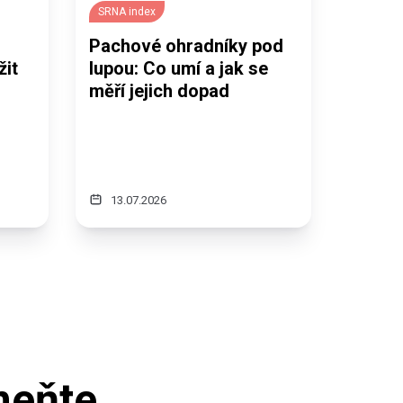
SRNA index
Pachové ohradníky pod
žit
lupou: Co umí a jak se
měří jejich dopad
13.07.2026
meňte