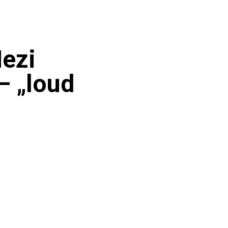
Mezi
– „loud