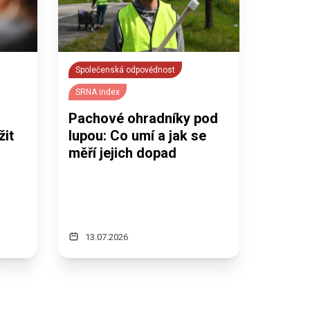
Společenská odpovědnost
SRNA index
Pachové ohradníky pod
žit
lupou: Co umí a jak se
měří jejich dopad
13.07.2026