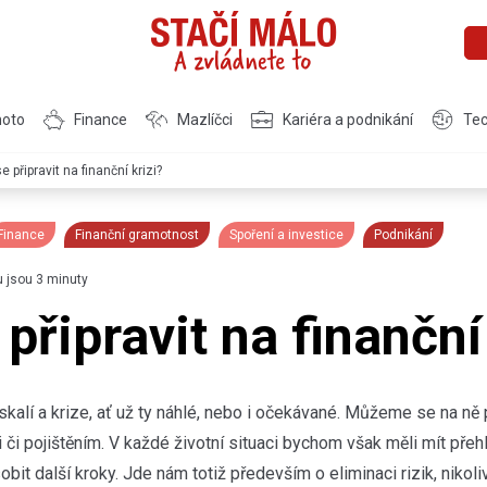
moto
Finance
Mazlíčci
Kariéra a podnikání
Tec
e připravit na finanční krizi?
Finance
Finanční gramotnost
Spoření a investice
Podnikání
u jsou 3 minuty
připravit na finanční
kalí a krize, ať už ty náhlé, nebo i očekávané. Můžeme se na ně p
i či pojištěním. V každé životní situaci bychom však měli mít pře
obit další kroky. Jde nám totiž především o eliminaci rizik, nikoli