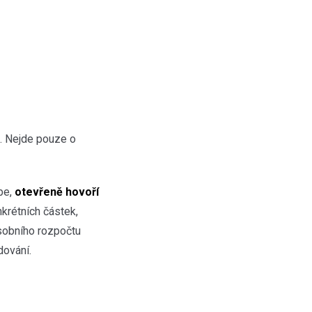
“. Nejde pouze o
be,
otevřeně hovoří
nkrétních částek,
osobního rozpočtu
dování.