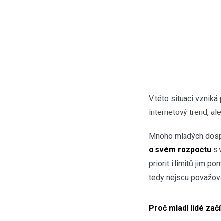
V této situaci vzniká
internetový trend, al
Mnoho mladých dosp
o svém rozpočtu
s 
priorit i limitů jim 
tedy nejsou považov
Proč mladí lidé zač