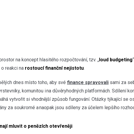
 prostor na koncept hlasitého rozpočtování, tzv. „
loud budgeting
e o reakci na
rostoucí finanční nejistotu
.
ělých dnes místo toho, aby své
finance spravovali
sami za se
vrstevníky, komunitou i na důvěryhodných platformách. Sdílení ko
pomáhá vytvořit si vhodnější způsob fungování. Otázky týkající se 
ány za soukromé a naopak jsou sdíleny za účelem lepšího rozho
ínají mluvit o penězích otevřeněji