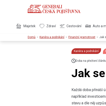
Majetek
Zdraví
Cestování
Auto a 
Domů
Kariéra a podnikání
Finanční gramotnost
Jak s
Kariéra a podnikání
Doba na přečtení článk
Jak se 
Každá doba přináší ús
například investicem
stavu a dle něj uzpůs