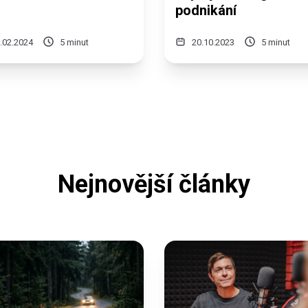
podnikání
.02.2024
5 minut
20.10.2023
5 minut
Nejnovější články