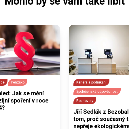
Mohlo by se vám také líbit
nce
Penzijko
Kariéra a podnikání
Společenská odpovědnost
hled: Jak se mění
ijní spoření v roce
Rozhovory
4?
Jiří Sedlák z Bezobal
tom, proč současný t
nepřeje ekologickém