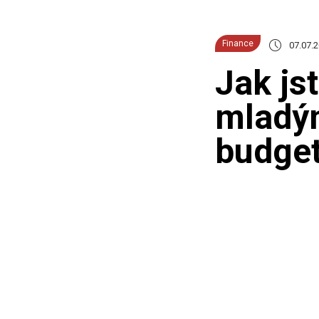
Finance
07.07.
Jak js
mladým
budget