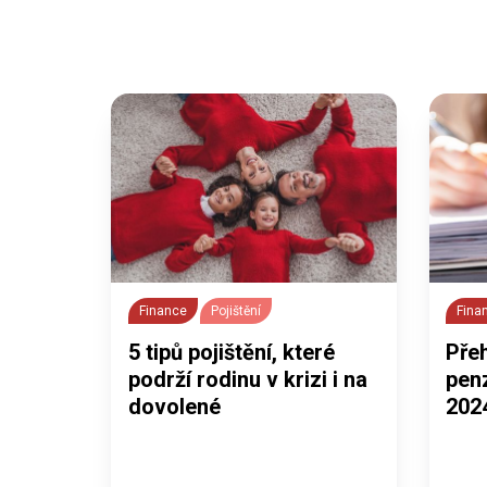
Finance
Pojištění
Fina
5 tipů pojištění, které
Pře
podrží rodinu v krizi i na
penz
dovolené
202