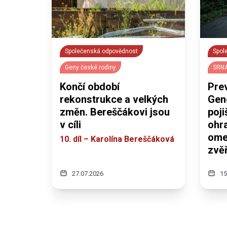
Společenská odpovědnost
Spol
Geny české rodiny
SRNA
Končí období
Prev
rekonstrukce a velkých
Gen
změn. Bereščákovi jsou
poj
v cíli
ohra
omez
10. díl – Karolína Bereščáková
zvěř
27.07.2026
15