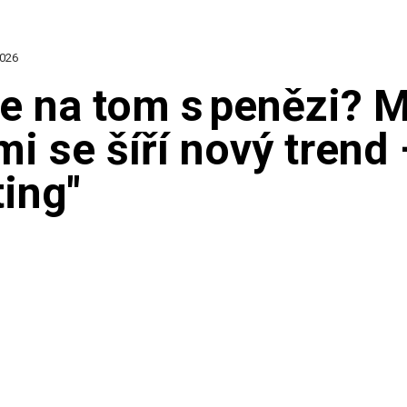
2026
te na tom s penězi? 
i se šíří nový trend 
ing"