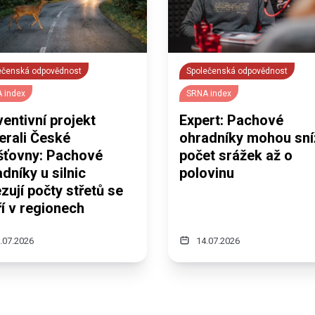
ečenská odpovědnost
Společenská odpovědnost
 index
SRNA index
entivní projekt
Expert: Pachové
erali České
ohradníky mohou sní
išťovny: Pachové
počet srážek až o
dníky u silnic
polovinu
ují počty střetů se
í v regionech
.07.2026
14.07.2026