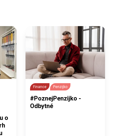
Finance
Penzijko
#PoznejPenzijko -
Odbytné
u o
rh
u