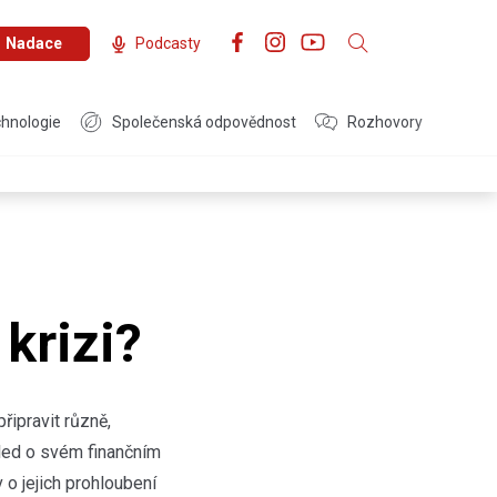
Nadace
Podcasty
hnologie
Společenská odpovědnost
Rozhovory
 krizi?
řipravit různě,
hled o svém finančním
v o jejich prohloubení