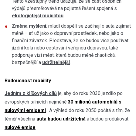
Tento vzestupný trend ukazuje, že se část osobních
výdajů přesměrovává na pojistná řešení spojená s
ekologičtější mobilitou
.
Změna myšlení
: mladí dospělí se začínají o auta zajímat
méně – ať už jako o dopravní prostředek, nebo jako o
finanční závazek. Představa, že se budou více používat
jízdní kola nebo cestování veřejnou dopravou, také
podporuje vizi měst, která budou méně chaotická,
bezpečnější a
udržitelnější
.
Budoucnost mobility
Jedním z klíčových cílů
je, aby do roku 2030 jezdilo po
evropských silnicích nejméně
30 milionů automobilů s
nulovými emisemi
. A výhled do roku 2050 počítá s tím, že
téměř všechna
auta budou udržitelná
a budou produkovat
nulové emise
.