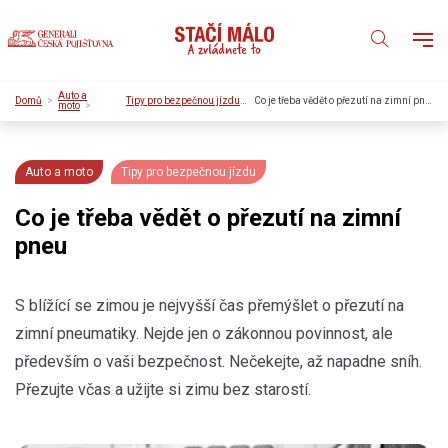
Auto a
Domů
Tipy pro bezpečnou jízdu
Co je třeba vědět o přezutí na zimní pneu
moto
Auto a moto
Tipy pro bezpečnou jízdu
Co je třeba vědět o přezutí na zimní
pneu
S blížící se zimou je nejvyšší čas přemýšlet o přezutí na
zimní pneumatiky. Nejde jen o zákonnou povinnost, ale
především o vaši bezpečnost. Nečekejte, až napadne sníh.
Přezujte včas a užijte si zimu bez starostí.