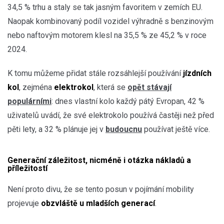
34,5 % trhu a staly se tak jasným favoritem v zemích EU.
Naopak kombinovaný podíl vozidel výhradně s benzinovým
nebo naftovým motorem klesl na 35,5 % ze 45,2 % v roce
2024.
K tomu můžeme přidat stále rozsáhlejší používání
jízdních
kol
, zejména
elektrokol
, která se
opět stávají
populárními
: dnes vlastní kolo každý pátý Evropan, 42 %
uživatelů uvádí, že své elektrokolo používá častěji než před
pěti lety, a 32 % plánuje jej v
budoucnu
používat ještě více.
Generační záležitost, nicméně i otázka nákladů a
příležitostí
Není proto divu, že se tento posun v pojímání mobility
projevuje
obzvláště u mladších generací
.