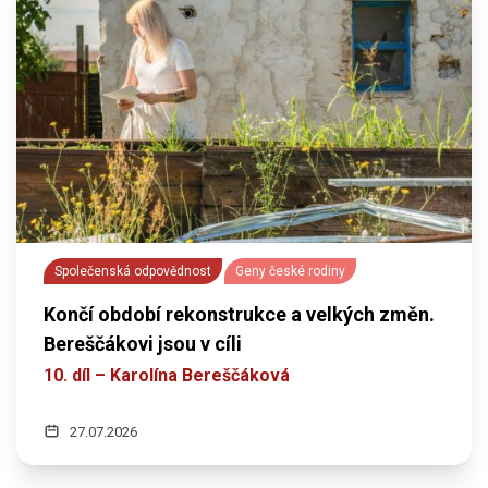
Společenská odpovědnost
Geny české rodiny
Končí období rekonstrukce a velkých změn.
Bereščákovi jsou v cíli
10. díl – Karolína Bereščáková
27.07.2026