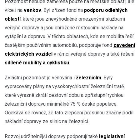
Pozornost nebude zaměřena pouze na městské oblasti, ale
více i na
venkov
. Byl zřízen fond na
podporu odlehlých
oblastí
, které jsou znevýhodněné omezenými službami
veřejné dopravy a jsou ohrožené rostoucími náklady na
vytápění a dopravu. V těchto oblastech, kde se mobilita řeší
častějším používáním automobilů, podporuje fond
zavedení
elektrických vozidel
v rámci veřejné dopravy a také řešení
sdílené mobility
a
cyklistiku
.
Zvláštní pozornost je věnována i
železnicím
. Byly
vypracovány plány na vysokorychlostní železniční tratě,
které výrazně zkrátí cestovní dobu a zpřístupní rychlou
železniční dopravu minimálně 75 % české populace.
Očekává se rovněž, že tato zlepšení přesunou značný podíl
nákladní dopravy ze silnic na železnici.
Rozvoj udržitelnější dopravy podporují také
legislativní