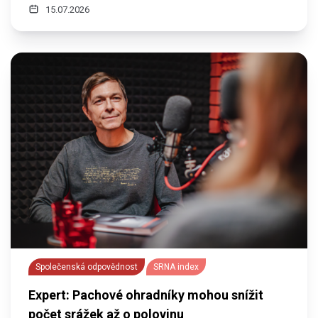
15.07.2026
Společenská odpovědnost
SRNA index
Expert: Pachové ohradníky mohou snížit
počet srážek až o polovinu