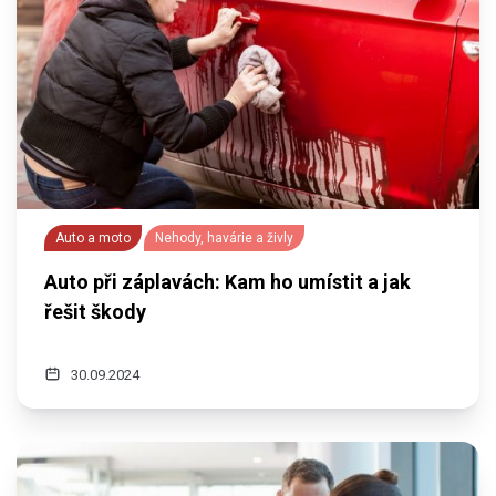
Auto a moto
Nehody, havárie a živly
Auto při záplavách: Kam ho umístit a jak
řešit škody
30.09.2024