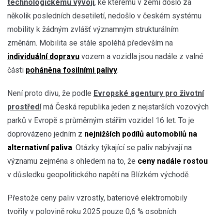
technologickému vývoji
, ke kterému v zemi došlo za
několik posledních desetiletí, nedošlo v českém systému
mobility k žádným zvlášť významným strukturálním
změnám. Mobilita se stále spoléhá především na
individuální dopravu
vozem a vozidla jsou nadále z valné
části
poháněna fosilními palivy
.
Není proto divu, že podle
Evropské agentury pro životní
prostředí
má Česká republika jeden z nejstarších vozových
parků v Evropě s průměrným stářím vozidel 16 let. To je
doprovázeno jedním z
nejnižších podílů automobilů na
alternativní paliva
. Otázky týkající se paliv nabývají na
významu zejména s ohledem na to, že
ceny nadále rostou
v důsledku geopolitického napětí na Blízkém východě.
Přestože ceny paliv vzrostly, bateriové elektromobily
tvořily v polovině roku 2025 pouze 0,6 % osobních