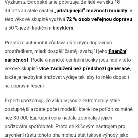
Výzkum z Evropské unie potvrzuje, že lidé ve věku 18 -
34 let volí stále častěji
„přístupnější“ možnosti mobility
. V
této věkové skupině využívá
72 % osob veřejnou dopravu
a 50 % jezdí tradičním
bicyklem
.
Přestože automobil zůstává důležitým dopravním
prostředkem, mladí dospělí častěji zvažují i jeho
finanční
náročnost
.
Podle americké centrální banky jsou lidé v této
věkové skupině
více zadluženi než předchozí generace
,
takže je nezbytné snižovat výdaje tak, aby to mělo dopad i
na dopravní řešení.
Experti upozorňují, že ačkoliv jsou elektromobily stále
dostupnější a roste počet modelů, které lze pořídit za méně
než 30 000 Eur, kupní cena nadále zpomaluje jejich
pořizování spotřebiteli. Proto se klíčovým nástrojem pro
urychlení růstu tohoto trhu mohou stát takové výhody, jako