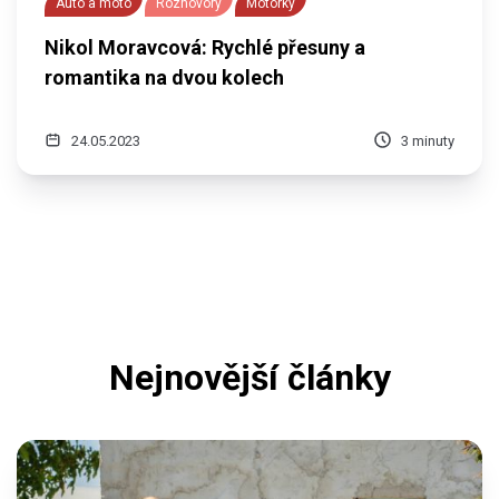
Auto a moto
Rozhovory
Motorky
Nikol Moravcová: Rychlé přesuny a
romantika na dvou kolech
24.05.2023
3 minuty
Nejnovější články