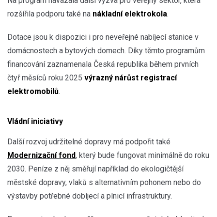
Na program navázala další výzva pro veřejný sektor, která
rozšířila podporu také na
nákladní elektrokola
.
Dotace jsou k dispozici i pro neveřejné nabíjecí stanice v
domácnostech a bytových domech. Díky těmto programům
financování zaznamenala Česká republika během prvních
čtyř měsíců roku 2025
výrazný nárůst registrací
elektromobilů
.
Vládní iniciativy
Další rozvoj udržitelné dopravy má podpořit také
Modernizační fond
, který bude fungovat minimálně do roku
2030. Peníze z něj směřují například do ekologičtější
městské dopravy, vlaků s alternativním pohonem nebo do
výstavby potřebné dobíjecí a plnicí infrastruktury.