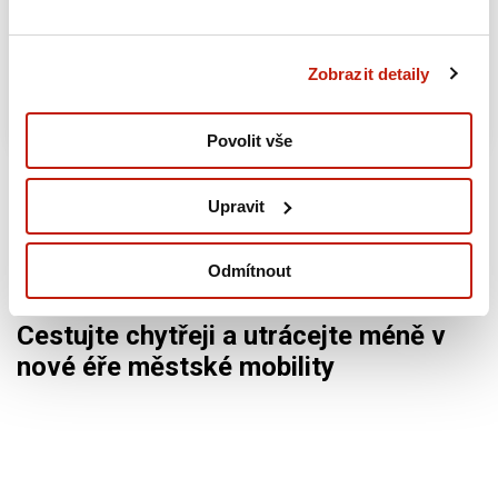
Pachové ohradníky pod lupou: Co umí a jak
se měří jejich dopad
Zobrazit detaily
13.07.2026
Povolit vše
Upravit
Odmítnout
Auto a moto
Společenská odpovědnost
23.06.2026
Cestujte chytřeji a utrácejte méně v
nové éře městské mobility