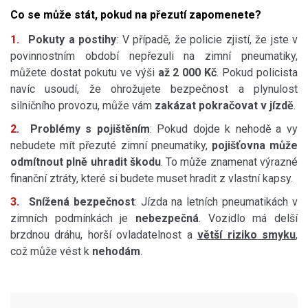
Co se může stát, pokud na přezutí zapomenete?
Pokuty a postihy
: V případě, že policie zjistí, že jste v
povinnostním období nepřezuli na zimní pneumatiky,
můžete dostat pokutu ve výši
až 2 000 Kč
. Pokud policista
navíc usoudí, že ohrožujete bezpečnost a plynulost
silničního provozu, může vám
zakázat pokračovat v jízdě
.
Problémy s pojištěním
: Pokud dojde k nehodě a vy
nebudete mít přezuté zimní pneumatiky,
pojišťovna může
odmítnout plně uhradit škodu
. To může znamenat výrazné
finanční ztráty, které si budete muset hradit z vlastní kapsy.
Snížená bezpečnost
: Jízda na letních pneumatikách v
zimních podmínkách je
nebezpečná
. Vozidlo má delší
brzdnou dráhu, horší ovladatelnost a
větší riziko smyku
,
což může vést k
nehodám
.