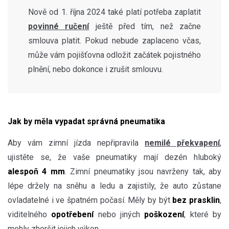
Nově od 1. října 2024 také platí potřeba zaplatit
povinné ručení
ještě před tím, než začne
smlouva platit. Pokud nebude zaplaceno včas,
může vám pojišťovna odložit začátek pojistného
plnění, nebo dokonce i zrušit smlouvu.
Jak by měla vypadat správná pneumatika
Aby vám zimní jízda nepřipravila
nemilé překvapení
,
ujistěte se, že vaše pneumatiky mají dezén hluboký
alespoň 4 mm
. Zimní pneumatiky jsou navrženy tak, aby
lépe držely na sněhu a ledu a zajistily, že auto zůstane
ovladatelné i ve špatném počasí. Měly by být
bez prasklin
,
viditelného
opotřebení
nebo jiných
poškození
, které by
mohly zhoršit jejich výkon.