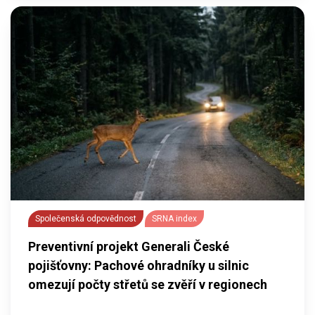
Společenská odpovědnost
SRNA index
Preventivní projekt Generali České
pojišťovny: Pachové ohradníky u silnic
omezují počty střetů se zvěří v regionech