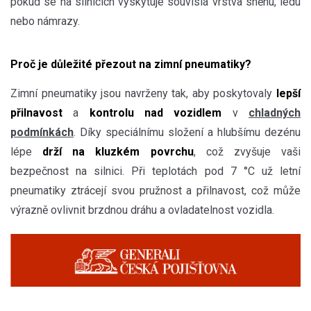
pokud se na silnicích vyskytuje souvislá vrstva sněhu, ledu
nebo námrazy.
Proč je důležité přezout na zimní pneumatiky?
Zimní pneumatiky jsou navrženy tak, aby poskytovaly
lepší
přilnavost
a
kontrolu nad vozidlem
v
chladných
podmínkách
. Díky speciálnímu složení a hlubšímu dezénu
lépe
drží na kluzkém povrchu
, což zvyšuje vaši
bezpečnost na silnici. Při teplotách pod 7 °C už letní
pneumatiky ztrácejí svou pružnost a přilnavost, což může
výrazně ovlivnit brzdnou dráhu a ovladatelnost vozidla.