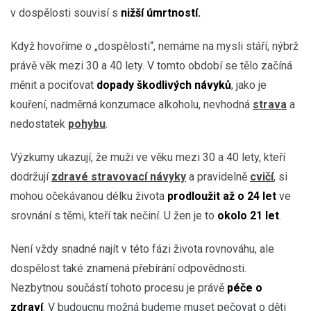
v dospělosti souvisí s
nižší úmrtností.
Když hovoříme o „dospělosti“, nemáme na mysli stáří, nýbrž
právě věk mezi 30 a 40 lety. V tomto období se tělo začíná
měnit a pociťovat
dopady škodlivých návyků
, jako je
kouření, nadměrná konzumace alkoholu, nevhodná
strava
a
nedostatek
pohybu
.
Výzkumy ukazují, že muži ve věku mezi 30 a 40 lety, kteří
dodržují
zdravé stravovací návyky
a pravidelně
cvičí
, si
mohou očekávanou
délku života
prodloužit až o 24 let
ve
srovnání s těmi, kteří tak nečiní. U žen je to
okolo 21 let
.
Není vždy snadné najít v této fázi života rovnováhu, ale
dospělost také znamená přebírání odpovědnosti.
Nezbytnou součástí tohoto procesu je právě
péče o
zdraví
. V budoucnu možná budeme muset pečovat o děti