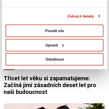
Pachové ohradníky pod lupou: Co umí a jak
se měří jejich dopad
Zobrazit detaily
13.07.2026
Povolit vše
Upravit
Odmítnout
Zdraví
07.07.2026
Třicet let věku si zapamatujeme:
Začíná jimi zásadních deset let pro
naši budoucnost