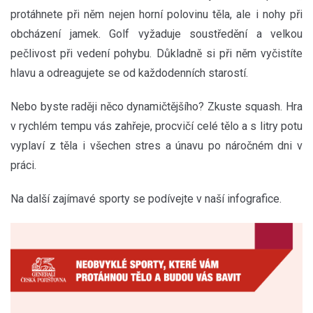
protáhnete při něm nejen horní polovinu těla, ale i nohy při
obcházení jamek. Golf vyžaduje soustředění a velkou
pečlivost při vedení pohybu. Důkladně si při něm vyčistíte
hlavu a odreagujete se od každodenních starostí.
Nebo byste raději něco dynamičtějšího? Zkuste squash. Hra
v rychlém tempu vás zahřeje, procvičí celé tělo a s litry potu
vyplaví z těla i všechen stres a únavu po náročném dni v
práci.
Na další zajímavé sporty se podívejte v naší infografice.