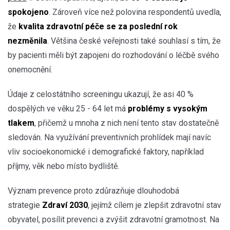
spokojeno
. Zároveň více než polovina respondentů uvedla,
že
kvalita zdravotní péče se za poslední rok
nezměnila
. Většina české veřejnosti také souhlasí s tím, že
by pacienti měli být zapojeni do rozhodování o léčbě svého
onemocnění.
Údaje z celostátního screeningu ukazují, že asi 40 %
dospělých ve věku 25 - 64 let má
problémy s vysokým
tlakem
, přičemž u mnoha z nich není tento stav dostatečně
sledován. Na využívání preventivních prohlídek mají navíc
vliv socioekonomické i demografické faktory, například
příjmy, věk nebo místo bydliště.
Význam prevence proto zdůrazňuje dlouhodobá
strategie
Zdraví 2030
, jejímž cílem je zlepšit zdravotní stav
obyvatel, posílit prevenci a zvýšit zdravotní gramotnost. Na