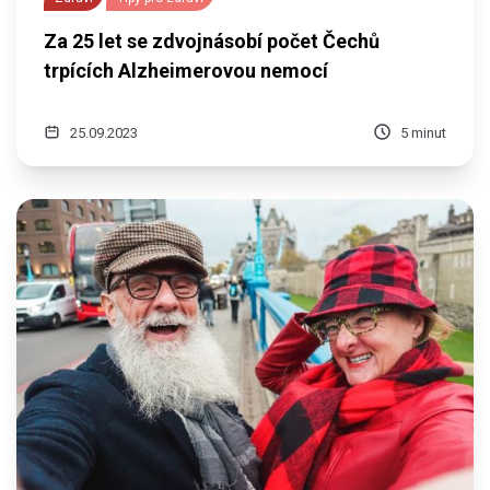
Za 25 let se zdvojnásobí počet Čechů
trpících Alzheimerovou nemocí
25.09.2023
5 minut