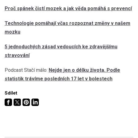
Proč spánek čistí mozek a jak věda pomáhá s prevencí
Technologie pomáhají včas rozpoznat změny v našem
mozku
5 jednoduchých zásad vedoucích ke zdravějšímu
stravování
Podcast Stačí málo:
Nejde jen o délku života. Podle
statistik trávíme posledních 17 let v bolestech
Sdílet