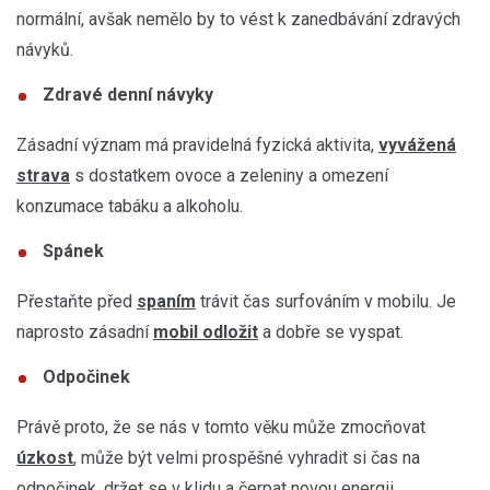
normální, avšak nemělo by to vést k zanedbávání zdravých
návyků.
Zdravé denní návyky
Zásadní význam má pravidelná fyzická aktivita,
vyvážená
strava
s dostatkem ovoce a zeleniny a omezení
konzumace tabáku a alkoholu.
Spánek
Přestaňte před
spaním
trávit čas surfováním v mobilu. Je
naprosto zásadní
mobil odložit
a dobře se vyspat.
Odpočinek
Právě proto, že se nás v tomto věku může zmocňovat
úzkost
, může být velmi prospěšné vyhradit si čas na
odpočinek, držet se v klidu a čerpat novou energii.