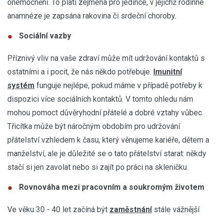
onemocnění. To platí zejména pro jedince, v jejichž rodinné
anamnéze je zapsána rakovina či srdeční choroby.
Sociální vazby
Příznivý vliv na vaše zdraví může mít udržování kontaktů s
ostatními a i pocit, že nás někdo potřebuje.
Imunitní
systém
funguje nejlépe, pokud máme v případě potřeby k
dispozici více sociálních kontaktů. V tomto ohledu nám
mohou pomoct důvěryhodní přátelé a dobré vztahy vůbec.
Třicítka může být náročným obdobím pro udržování
přátelství vzhledem k času, který věnujeme kariéře, dětem a
manželství, ale je důležité se o tato přátelství starat: někdy
stačí si jen zavolat nebo si zajít po práci na skleničku.
Rovnováha mezi pracovním a soukromým životem
Ve věku 30 - 40 let začíná být
zaměstnání
stále vážnější