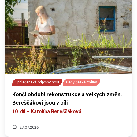
Společenská odpovědnost
Geny české rodiny
Končí období rekonstrukce a velkých změn.
Bereščákovi jsou v cíli
10. díl – Karolína Bereščáková
27.07.2026