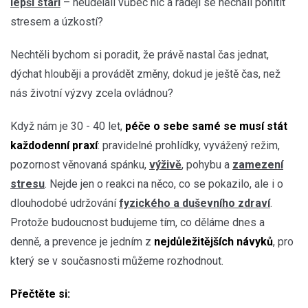
lepší stáří
– neudělali vůbec nic a raději se nechali pohltit
stresem a úzkostí?
Nechtěli bychom si poradit, že právě nastal čas jednat,
dýchat hlouběji a provádět změny, dokud je ještě čas, než
nás životní výzvy zcela ovládnou?
Když nám je 30 - 40 let,
péče o sebe samé se musí stát
každodenní praxí
: pravidelné prohlídky, vyvážený režim,
pozornost věnovaná spánku,
výživě
, pohybu a
zamezení
stresu
. Nejde jen o reakci na něco, co se pokazilo, ale i o
dlouhodobé udržování
fyzického a duševního zdraví
.
Protože budoucnost budujeme tím, co děláme dnes a
denně, a prevence je jedním z
nejdůležitějších návyků
, pro
který se v současnosti můžeme rozhodnout.
Přečtěte si: