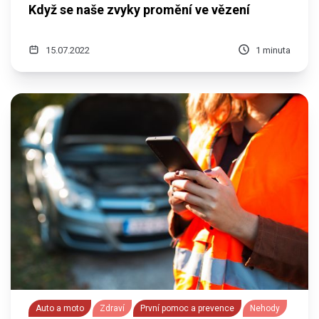
Když se naše zvyky promění ve vězení
15.07.2022
1 minuta
Auto a moto
Zdraví
První pomoc a prevence
Nehody