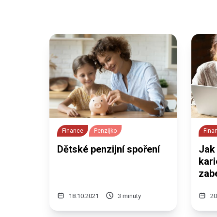
Finance
Penzijko
Fina
Dětské penzijní spoření
Jak 
kari
zab
18.10.2021
3 minuty
20