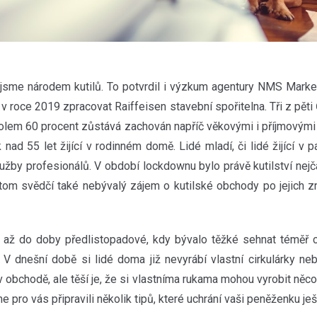
 jsme národem kutilů. To potvrdil i výzkum agentury NMS Marke
 v roce 2019 zpracovat Raiffeisen stavební spořitelna. Tři z pěti
 kolem 60 procent zůstává zachován napříč věkovými i příjmovým
nad 55 let žijící v rodinném domě. Lidé mladí, či lidé žijící v
lužby profesionálů. V období lockdownu bylo právě kutilství nejča
tom svědčí také nebývalý zájem o kutilské obchody po jejich z
há až do doby předlistopadové, kdy bývalo těžké sehnat téměř c
. V dnešní době si lidé doma již nevyrábí vlastní cirkulárky neb
 v obchodě, ale těší je, že si vlastníma rukama mohou vyrobit něc
me pro vás připravili několik tipů, které uchrání vaši peněženku ješ