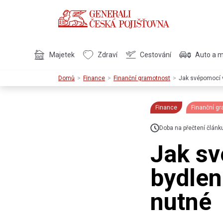
Majetek
Zdraví
Cestování
Auto a 
Domů
Finance
Finanční gramotnost
Jak svépomocí vy
Finance
Finanční g
Doba na přečtení článk
Jak sv
bydlení
nutné