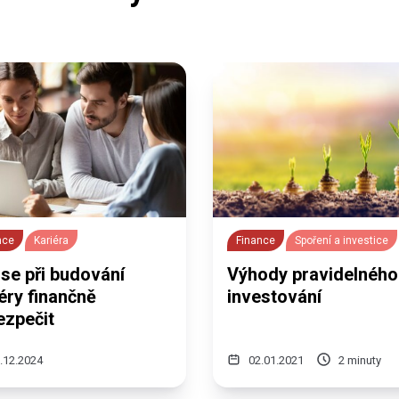
nce
Kariéra
Finance
Spoření a investice
se při budování
Výhody pravidelného
éry finančně
investování
ezpečit
.12.2024
02.01.2021
2 minuty