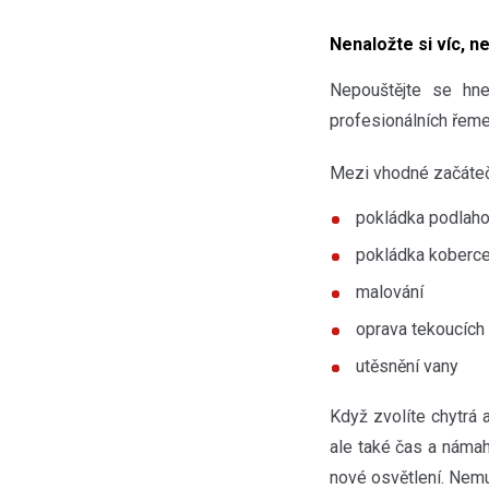
Nenaložte si víc, n
Nepouštějte se hne
profesionálních řeme
Mezi vhodné začátečn
pokládka podlaho
pokládka koberce
malování
oprava tekoucích
utěsnění vany
Když zvolíte chytrá a
ale také čas a náma
nové osvětlení. Nem