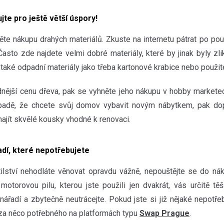
jte pro ještě větší úspory!
ěte nákupu drahých materiálů. Zkuste na internetu pátrat po p
Často zde najdete velmi dobré materiály, které by jinak byly zl
 také odpadní materiály jako třeba kartonové krabice nebo použit
nější cenu dřeva, pak se vyhněte jeho nákupu v hobby marketec
řípadě, že chcete svůj domov vybavit novým nábytkem, pak do
ajít skvělé kousky vhodné k renovaci.
adí, které nepotřebujete
tilství nehodláte věnovat opravdu vážně, nepouštějte se do ná
motorovou pilu, kterou jste použili jen dvakrát, vás určitě tě
nářadí a zbytečně neutrácejte. Pokud jste si již nějaké nepotřeb
za něco potřebného na platformách typu
Swap Prague
.