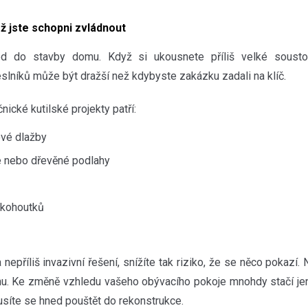
ež jste schopni zvládnout
d do stavby domu. Když si ukousnete příliš velké sousto,
slníků může být dražší než kdybyste zakázku zadali na klíč.
ické kutilské projekty patří:
vé dlažby
 nebo dřevěné podlahy
 kohoutků
 nepříliš invazivní řešení, snížíte tak riziko, že se něco pokazí. 
hu. Ke změně vzhledu vašeho obývacího pokoje mnohdy stačí je
usíte se hned pouštět do rekonstrukce.