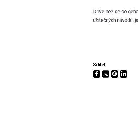
Dříve než se do čehok
užitečných návodů, ja
Sdílet