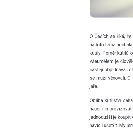
O Češích se říká, že
na toto téma nechala
kutily. Poměr kutilů
všeumělem je člověk 
častěji objednávají s
se muži věnovali. O 
jaře.
Obliba kutilství sa
naučili improvizovat
jednodušší je koupit
navíc i ušetřit. My js