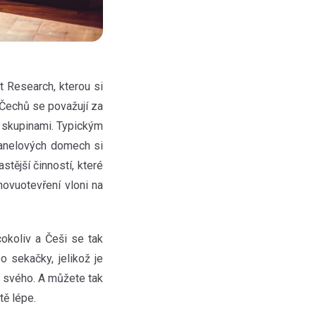
t Research, kterou si
 Čechů se považují za
i skupinami. Typickým
 panelových domech si
stější činností, které
novuotevření vloni na
okoliv a Češi se tak
o sekačky, jelikož je
o svého. A můžete tak
tě lépe.