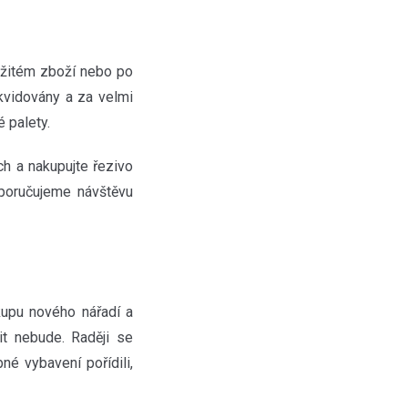
oužitém zboží nebo po
ikvidovány a za velmi
é palety.
h a nakupujte řezivo
poručujeme návštěvu
kupu nového nářadí a
šit nebude. Raději se
né vybavení pořídili,