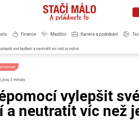
moto
Finance
Mazlíčci
Kariéra a podnikání
Tec
lepšit své bydlení a neutratit víc než je nutné
ramotnost
u jsou 2 minuty
épomocí vylepšit sv
 a neutratit víc než j