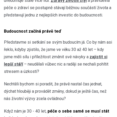
uvědomuje stále více lidí.
Zdravý životní styl
a pravidelná
péče o zdraví se postupně stávají běžnou součástí života a
představují jednu z nejlepších investic do budoucnosti.
Budoucnost začíná právě teď
Představme si setkání se svým budoucím já. Co by nám asi
řeklo, kdyby zjistilo, že jsme ve věku 30 až 40 let – kdy
jsme měli sílu i příležitost změnit své návyky a
zajistit si
lepší stáří
– neudělali vůbec nic a raději se nechali pohltit
stresem a úzkostí?
Nechtěli bychom si poradit, že právě nastal čas jednat,
dýchat hlouběji a provádět změny, dokud je ještě čas, než
nás životní výzvy zcela ovládnou?
Když nám je 30 - 40 let,
péče o sebe samé se musí stát