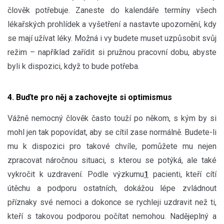
člověk potřebuje. Zaneste do kalendáře termíny všech
lékařských prohlídek a vyšetření a nastavte upozornění, kdy
se mají užívat léky. Možná i vy budete muset uzpůsobit svůj
režim – například zařídit si pružnou pracovní dobu, abyste
byli k dispozici, když to bude potřeba.
4. Buďte pro něj a zachovejte si optimismus
Vážně nemocný člověk často touží po někom, s kým by si
mohl jen tak popovídat, aby se cítil zase normálně. Budete-li
mu k dispozici pro takové chvíle, pomůžete mu nejen
zpracovat náročnou situaci, s kterou se potýká, ale také
vykročit k uzdravení. Podle výzkumu
1
pacienti, kteří cítí
útěchu a podporu ostatních, dokážou lépe zvládnout
příznaky své nemoci a dokonce se rychleji uzdravit než ti,
kteří s takovou podporou počítat nemohou. Nadějeplný a