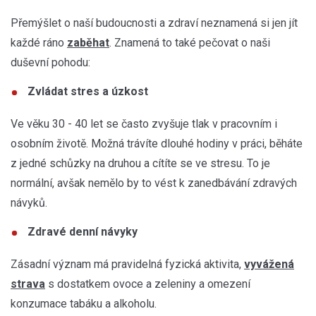
Přemýšlet o naší budoucnosti a zdraví neznamená si jen jít
každé ráno
zaběhat
. Znamená to také pečovat o naši
duševní pohodu:
Zvládat stres a úzkost
Ve věku 30 - 40 let se často zvyšuje tlak v pracovním i
osobním životě. Možná trávíte dlouhé hodiny v práci, běháte
z jedné schůzky na druhou a cítíte se ve stresu. To je
normální, avšak nemělo by to vést k zanedbávání zdravých
návyků.
Zdravé denní návyky
Zásadní význam má pravidelná fyzická aktivita,
vyvážená
strava
s dostatkem ovoce a zeleniny a omezení
konzumace tabáku a alkoholu.