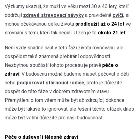
Výzkumy ukazují, že muži ve věku mezi 30 a 40 lety, kteří
dodržují
zdravé stravovací návyky
a pravidelně
cvičí
, si
mohou očekávanou
délku života
prodloužit až o 24 let
ve
srovnání s těmi, kteří tak nečiní. U žen je to
okolo 21 let
.
Není vždy snadné najít v této fázi života rovnováhu, ale
dospělost také znamená přebírání odpovědnosti.
Nezbytnou součástí tohoto procesu je právě
péče o
zdraví
. V budoucnu možná budeme muset pečovat o děti
nebo
podporovat stárnoucí rodiče
, proto je důležité
dospět do této fáze v dobrém zdravotním stavu.
Přemýšlení o tom všem může být až zdrcující, dokonce
může být lákavé to ignorovat, ale řešení těchto otázek dnes
může být velmi důležité pro naši budoucnost.
Péče o duševní i tělesné zdraví