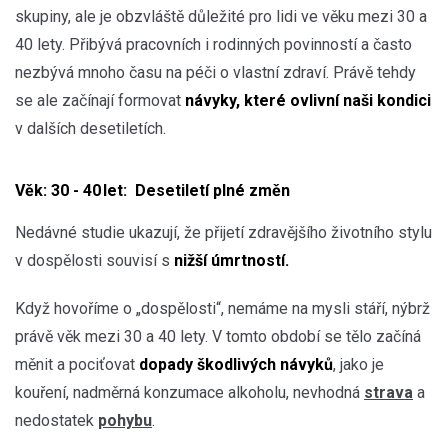
skupiny, ale je obzvláště důležité pro lidi ve věku mezi 30 a
40 lety. Přibývá pracovních i rodinných povinností a často
nezbývá mnoho času na péči o vlastní zdraví. Právě tehdy
se ale začínají formovat
návyky, které ovlivní naši kondici
v dalších desetiletích.
Věk: 30 - 40 let: Desetiletí plné změn
Nedávné studie ukazují, že přijetí zdravějšího životního stylu
v dospělosti souvisí s
nižší úmrtností.
Když hovoříme o „dospělosti“, nemáme na mysli stáří, nýbrž
právě věk mezi 30 a 40 lety. V tomto období se tělo začíná
měnit a pociťovat
dopady škodlivých návyků
, jako je
kouření, nadměrná konzumace alkoholu, nevhodná
strava
a
nedostatek
pohybu
.