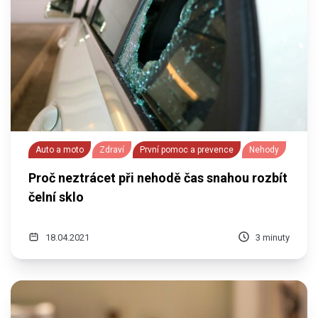
Auto a moto
Zdraví
První pomoc a prevence
Nehody
Proč neztrácet při nehodě čas snahou rozbít
čelní sklo
18.04.2021
3 minuty