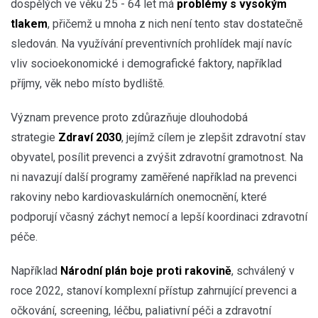
dospělých ve věku 25 - 64 let má
problémy s vysokým
tlakem
, přičemž u mnoha z nich není tento stav dostatečně
sledován. Na využívání preventivních prohlídek mají navíc
vliv socioekonomické i demografické faktory, například
příjmy, věk nebo místo bydliště.
Význam prevence proto zdůrazňuje dlouhodobá
strategie
Zdraví 2030
, jejímž cílem je zlepšit zdravotní stav
obyvatel, posílit prevenci a zvýšit zdravotní gramotnost. Na
ni navazují další programy zaměřené například na prevenci
rakoviny nebo kardiovaskulárních onemocnění, které
podporují včasný záchyt nemocí a lepší koordinaci zdravotní
péče.
Například
Národní plán boje proti rakovině
, schválený v
roce 2022, stanoví komplexní přístup zahrnující prevenci a
očkování, screening, léčbu, paliativní péči a zdravotní