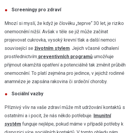
Screeningy pro zdraví
Mnozí si myslí, že když je člověku „teprve“ 30 let, je riziko
onemocnění nižší. Avšak v těle se již může začínat
projevovat cukrovka, vysoký krevní tlak a další nemoci
související se
životním stylem
. Jejich včasné odhalení
prostřednictvím
preventivních programů
umožňuje
přijmout okamžitá opatření a potenciálně tak změnit průběh
onemocnění. To platí zejména pro jedince, v jejichž rodinné
anamnéze je zapsána rakovina či srdeční choroby.
Sociální vazby
Příznivý vliv na vaše zdraví může mít udržování kontaktů s
ostatními a i pocit, že nás někdo potřebuje.
Imunitní
systém
funguje nejlépe, pokud máme v případě potřeby k
dispozici více sociálních kontaktů. V tomto ohledu nám