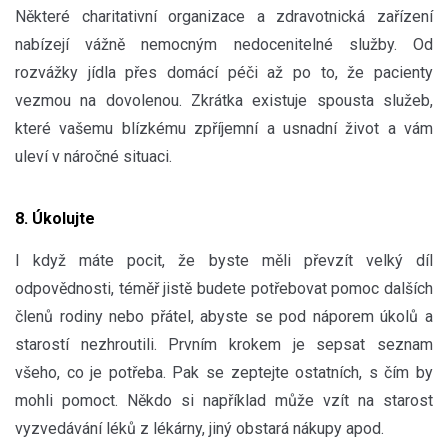
Některé charitativní organizace a zdravotnická zařízení
nabízejí vážně nemocným nedocenitelné služby. Od
rozvážky jídla přes domácí péči až po to, že pacienty
vezmou na dovolenou. Zkrátka existuje spousta služeb,
které vašemu blízkému zpříjemní a usnadní život a vám
uleví v náročné situaci.
8. Úkolujte
I když máte pocit, že byste měli převzít velký díl
odpovědnosti, téměř jistě budete potřebovat pomoc dalších
členů rodiny nebo přátel, abyste se pod náporem úkolů a
starostí nezhroutili. Prvním krokem je sepsat seznam
všeho, co je potřeba. Pak se zeptejte ostatních, s čím by
mohli pomoct. Někdo si například může vzít na starost
vyzvedávání léků z lékárny, jiný obstará nákupy apod.