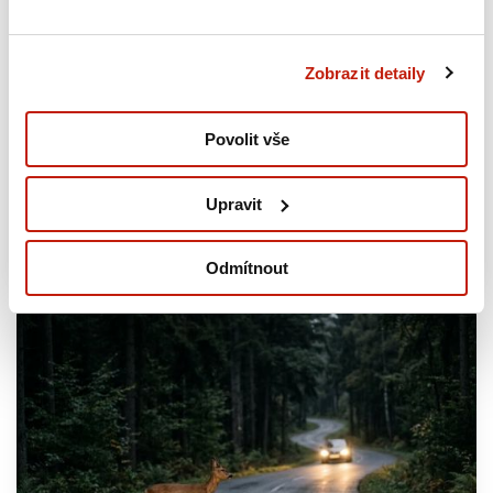
Společenská odpovědnost
Geny české rodiny
Zobrazit detaily
Končí období rekonstrukce a velkých změn.
Povolit vše
Bereščákovi jsou v cíli
10. díl – Karolína Bereščáková
Upravit
27.07.2026
Odmítnout