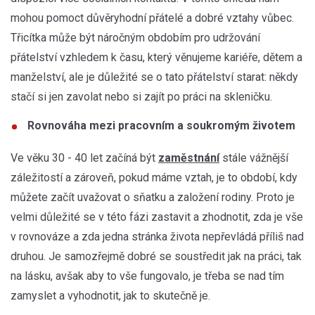
mohou pomoct důvěryhodní přátelé a dobré vztahy vůbec.
Třicítka může být náročným obdobím pro udržování
přátelství vzhledem k času, který věnujeme kariéře, dětem a
manželství, ale je důležité se o tato přátelství starat: někdy
stačí si jen zavolat nebo si zajít po práci na skleničku.
Rovnováha mezi pracovním a soukromým životem
Ve věku 30 - 40 let začíná být
zaměstnání
stále vážnější
záležitostí a zároveň, pokud máme vztah, je to období, kdy
můžete začít uvažovat o sňatku a založení rodiny. Proto je
velmi důležité se v této fázi zastavit a zhodnotit, zda je vše
v rovnováze a zda jedna stránka života nepřevládá příliš nad
druhou. Je samozřejmě dobré se soustředit jak na práci, tak
na lásku, avšak aby to vše fungovalo, je třeba se nad tím
zamyslet a vyhodnotit, jak to skutečně je.