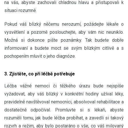
na vás, abyste zachovali chladnou hlavu a přistupovali k
situaci rozumně.
Pokud váš blízký něčemu nerozumí, požádejte lékaře o
vysvětlení a pozorně poslouchejte, aby vám nic neuniklo.
Možná si dokonce pište poznámky. Tak budete dobře
informovaní a budete moct se svým blízkým citlivě a s
pochopením mluvit o jeho diagnóze.
3. Zjistěte, co při léčbě potřebuje
Léčba vážné nemoci či těžkého úrazu bude nejspíše
vyžadovat, aby váš blízký v konkrétní hodiny užíval léky,
pravidelně navštěvoval nemocnici, absolvoval rehabilitace a
dostatečně odpočíval. Promluvte si s lékaři, abyste
rozuměli tomu, jak bude léčba probíhat, a zavedli si takový
rozvrh a režim, aby bylo postaráno o vše, co váš milovaný