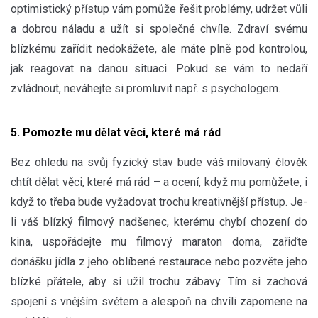
optimistický přístup vám pomůže řešit problémy, udržet vůli
a dobrou náladu a užít si společné chvíle. Zdraví svému
blízkému zařídit nedokážete, ale máte plně pod kontrolou,
jak reagovat na danou situaci. Pokud se vám to nedaří
zvládnout, neváhejte si promluvit např. s psychologem.
5. Pomozte mu dělat věci, které má rád
Bez ohledu na svůj fyzický stav bude váš milovaný člověk
chtít dělat věci, které má rád – a ocení, když mu pomůžete, i
když to třeba bude vyžadovat trochu kreativnější přístup. Je-
li váš blízký filmový nadšenec, kterému chybí chození do
kina, uspořádejte mu filmový maraton doma, zařiďte
donášku jídla z jeho oblíbené restaurace nebo pozvěte jeho
blízké přátele, aby si užil trochu zábavy. Tím si zachová
spojení s vnějším světem a alespoň na chvíli zapomene na