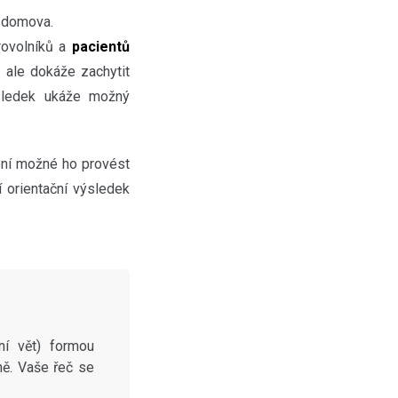
z domova.
brovolníků a
pacientů
, ale dokáže zachytit
sledek ukáže možný
ení možné ho provést
 orientační výsledek
ní vět) formou
ně. Vaše řeč se