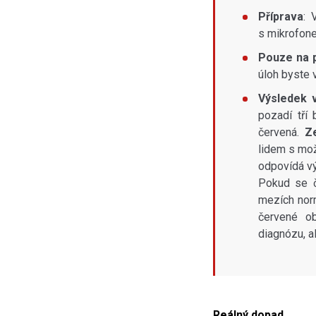
Příprava
: 
s mikrofone
Pouze na 
úloh byste v
Výsledek 
pozadí tří
červená.
Z
lidem s mo
odpovídá v
Pokud se č
mezích norm
červené ob
diagnózu, a
Reálný dopad