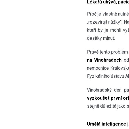
Lékařů ubývá, paci
Proč je vlastně nutn
„rozevírají nůžky“. 
kteří by je mohli vy
desítky minut.
Právě tento problém
na Vinohradech
odb
nemocnice Královské 
Fyzikálního ústavu 
Vinohradský den pa
vyzkoušet první or
stejně důležitá jako 
Umělá inteligence j