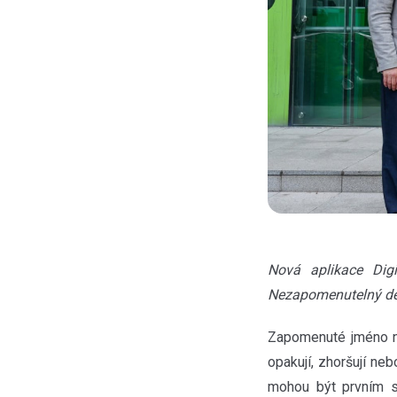
Nová aplikace Dig
Nezapomenutelný de
Zapomenuté jméno n
opakují, zhoršují ne
mohou být prvním 