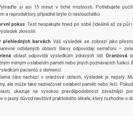
Vyhraďte si asi 15 minut v tiché místnosti. Potřebujete počí
m a reproduktory, případně brýle či naslouchátko.
první pokus
: Test neopakujte hned po sobě (ideálně až za půl 
ýsledek zkreslili.
v přehledných barvách
: Váš výsledek se zobrazí jako přesn
 barevně odlišených oblastí. Barvy odpovídají semaforu – zel
elená
oblast odpovídá výsledkům zdravých lidí.
Oranžová
o
žným mírným oslabením paměti nebo jiných poznávacích funkcí.
ýsledkům pacientů s demencí.
erná čára nachází v oranžové oblasti, výsledek je nejistý. M
y, ale může také naznačovat oslabení paměti nebo řeči. Pokud 
lasti, ukazuje na vysokou pravděpodobnost závažnější po
le o jasný důvod navštívit praktického lékaře, který rozhodne o d