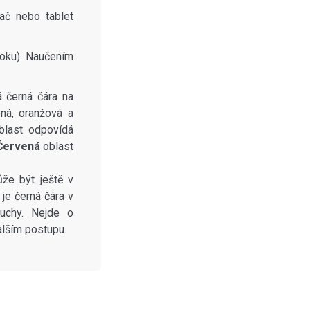
tač nebo tablet
roku). Naučením
á černá čára na
ená, oranžová a
blast odpovídá
Červená
oblast
ůže být ještě v
je černá čára v
ruchy. Nejde o
alším postupu.