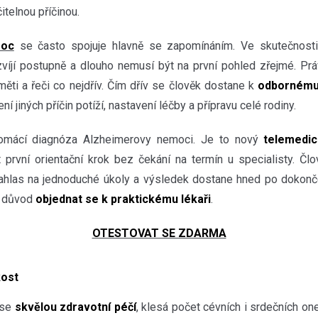
itelnou příčinou.
moc
se často spojuje hlavně se zapomínáním. Ve skutečnost
ozvíjí postupně a dlouho nemusí být na první pohled zřejmé. Pr
ěti a řeči co nejdřív. Čím dřív se člověk dostane k
odbornému
ní jiných příčin potíží, nastavení léčby a přípravu celé rodiny.
mácí diagnóza Alzheimerovy nemoci. Je to nový
telemedic
první orientační krok bez čekání na termín u specialisty. Člo
hlas na jednoduché úkoly a výsledek dostane hned po dokonče
 o důvod
objednat se k praktickému lékaři
.
OTESTOVAT SE ZDARMA
kost
 se
skvělou zdravotní péčí
, klesá počet cévních i srdečních o