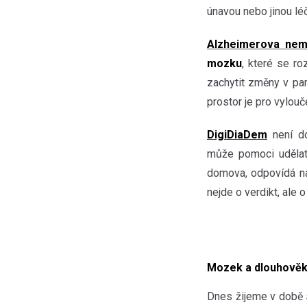
únavou nebo jinou léč
Alzheimerova ne
mozku
, které se r
zachytit změny v pam
prostor je pro vylouče
DigiDiaDem
není do
může pomoci udělat 
domova, odpovídá na
nejde o verdikt, ale
Mozek a dlouhově
Dnes žijeme v době