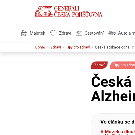
Majetek
Zdraví
Cestování
Auto a 
Domů
Zdraví
Tipy pro zdraví
Česká aplikace odhalí r
Zdraví
Tipy pro zdra
Česká 
Alzhei
Ve článku se d
Mozek a dlou