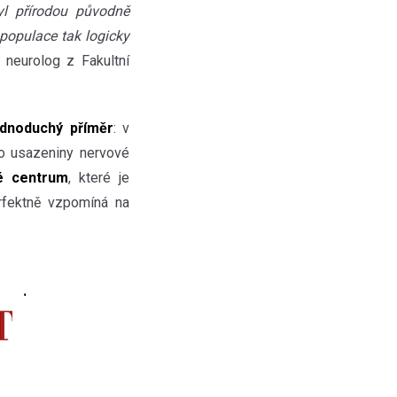
l přírodou původně
 populace tak logicky
, neurolog z Fakultní
dnoduchý příměr
: v
to usazeniny nervové
é centrum
, které je
rfektně vzpomíná na