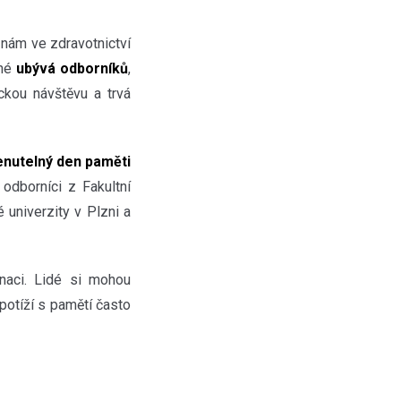
e nám ve zdravotnictví
uhé
ubývá odborníků
,
ickou návštěvu a trvá
utelný den paměti
 odborníci z Fakultní
 univerzity v Plzni a
naci. Lidé si mohou
 potíží s pamětí často