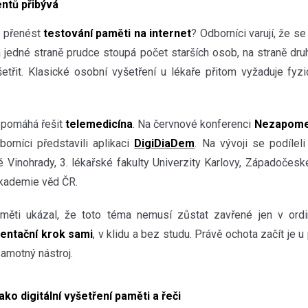
entů přibývá
é přenést
testování paměti na internet
? Odborníci varují, že s
Na jedné straně prudce stoupá počet starších osob, na straně dr
šetřit. Klasické osobní vyšetření u lékaře přitom vyžaduje fyz
 pomáhá řešit
telemedicína
. Na červnové konferenci
Nezapomen
orníci představili aplikaci
DigiDiaDem
. Na vývoji se podíleli
Vinohrady, 3. lékařské fakulty Univerzity Karlovy, Západočeské
Akademie věd ČR.
měti ukázal, že toto téma nemusí zůstat zavřené jen v ordi
ientační krok sami
, v klidu a bez studu. Právě ochota začít je u
samotný nástroj.
ako digitální vyšetření paměti a řeči