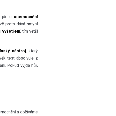
i jde o
onemocnění
ávě proto dává smysl
 vyšetření
, tím větší
ínský nástroj
, který
věk test absolvuje z
ní. Pokud vyjde hůř,
nemocnění a dožíváme