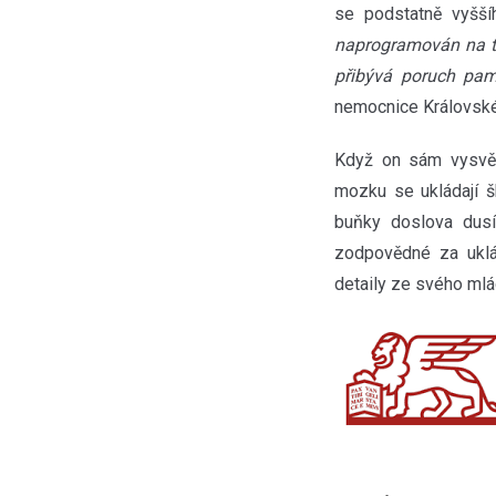
se podstatně vyšš
naprogramován na to,
přibývá poruch pam
nemocnice Královské 
Když on sám vysvět
mozku se ukládají š
buňky doslova dusí 
zodpovědné za uklá
detaily ze svého mlá