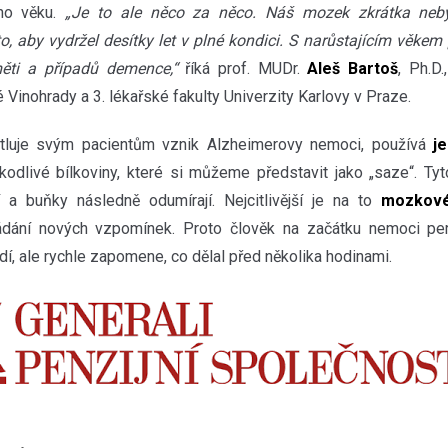
ího věku.
„Je to ale něco za něco. Náš mozek zkrátka neby
 aby vydržel desítky let v plné kondici. S narůstajícím věkem
ěti a případů demence,“
říká prof. MUDr.
Aleš Bartoš
, Ph.D.
Vinohrady a 3. lékařské fakulty Univerzity Karlovy v Praze.
luje svým pacientům vznik Alzheimerovy nemoci, používá
je
kodlivé bílkoviny, které si můžeme představit jako „saze“. Ty
a buňky následně odumírají. Nejcitlivější je na to
mozkov
dání nových vzpomínek. Proto člověk na začátku nemoci pe
dí, ale rychle zapomene, co dělal před několika hodinami.