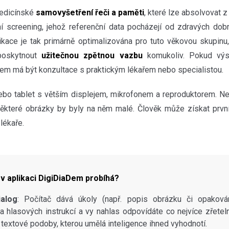
medicínské
samovyšetření řeči a paměti
, které lze absolvovat 
ční screening, jehož referenční data pocházejí od zdravých do
likace je tak primárně optimalizována pro tuto věkovou skupinu
 poskytnout
užitečnou zpětnou vazbu
komukoliv. Pokud vý
em má být konzultace s praktickým lékařem nebo specialistou.
nebo tablet s větším displejem, mikrofonem a reproduktorem. N
některé obrázky by byly na něm malé. Člověk může získat první
lékaře.
 v aplikaci DigiDiaDem probíhá?
ialog
: Počítač dává úkoly (např. popis obrázku či opaková
 hlasových instrukcí a vy nahlas odpovídáte co nejvíce zřetel
textové podoby, kterou umělá inteligence ihned vyhodnotí.