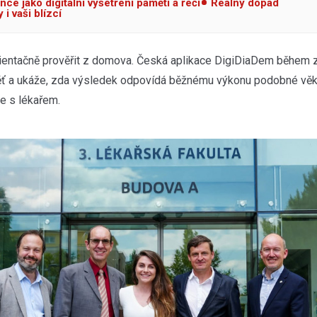
nce jako digitální vyšetření paměti a řeči
Reálný dopad
 i vaši blízcí
ientačně prověřit z domova. Česká aplikace DigiDiaDem během 
ěť a ukáže, zda výsledek odpovídá běžnému výkonu podobné věk
se s lékařem.