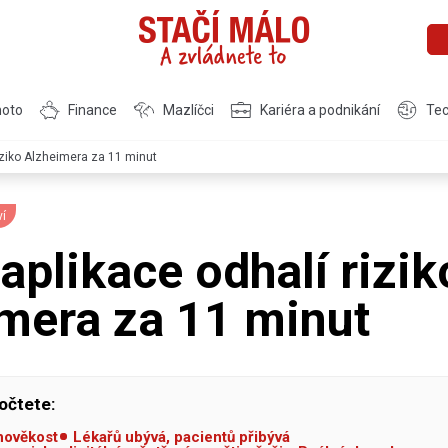
moto
Finance
Mazlíčci
Kariéra a podnikání
Tec
iziko Alzheimera za 11 minut
ví
aplikace odhalí rizik
mera za 11 minut
očtete:
hověkost
Lékařů ubývá, pacientů přibývá