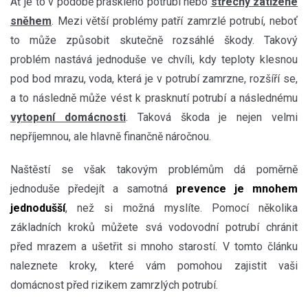
Ať je to v podobě prasklého potrubí nebo
střechy zatížené
sněhem
. Mezi větší problémy patří zamrzlé potrubí, neboť
to může způsobit skutečně rozsáhlé škody. Takový
problém nastává jednoduše ve chvíli, kdy teploty klesnou
pod bod mrazu, voda, která je v potrubí zamrzne, rozšíří se,
a to následně může vést k prasknutí potrubí a následnému
vytopení domácnosti
. Taková škoda je nejen velmi
nepříjemnou, ale hlavně finančně náročnou.
Naštěstí se však takovým problémům dá poměrně
jednoduše předejít a samotná
prevence je mnohem
jednodušší
, než si možná myslíte. Pomocí několika
základních kroků můžete svá vodovodní potrubí chránit
před mrazem a ušetřit si mnoho starostí. V tomto článku
naleznete kroky, které vám pomohou zajistit vaši
domácnost před rizikem zamrzlých potrubí.