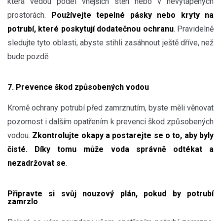
která vedou podél vnějších stěn nebo v nevytápěných
prostorách.
Používejte tepelné pásky nebo kryty na
potrubí, které poskytují dodatečnou ochranu
. Pravidelně
sledujte tyto oblasti, abyste stihli zasáhnout ještě dříve, než
bude pozdě.
7. Prevence škod způsobených vodou
Kromě ochrany potrubí před zamrznutím, byste měli věnovat
pozornost i dalším opatřením k prevenci škod způsobených
vodou.
Zkontrolujte okapy a postarejte se o to, aby byly
čisté. Díky tomu může voda správně odtékat a
nezadržovat se
.
Připravte si svůj nouzový plán, pokud by potrubí
zamrzlo