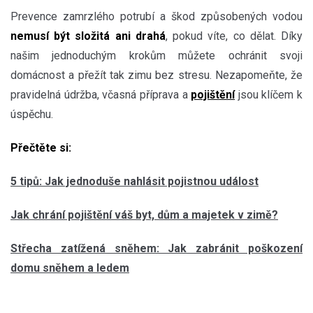
Prevence zamrzlého potrubí a škod způsobených vodou
nemusí být složitá ani drahá
, pokud víte, co dělat. Díky
našim jednoduchým krokům můžete ochránit svoji
domácnost a přežít tak zimu bez stresu. Nezapomeňte, že
pravidelná údržba, včasná příprava a
pojištění
jsou klíčem k
úspěchu.
Přečtěte si:
5 tipů: Jak jednoduše nahlásit pojistnou událost
Jak chrání pojištění váš byt, dům a majetek v zimě?
Střecha zatížená sněhem: Jak zabránit poškození
domu sněhem a ledem