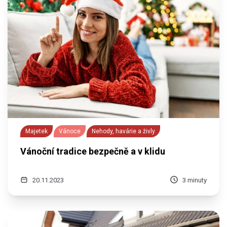
Majetek
Vánoce
Nehody, havárie a živly
Vánoční tradice bezpečně a v klidu
20.11.2023
3 minuty