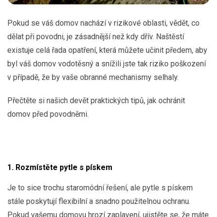
Pokud se váš domov nachází v rizikové oblasti, vědět, co
dělat při povodni, je zásadnější než kdy dřív. Naštěstí
existuje celá řada opatření, která můžete učinit předem, aby
byl váš domov vodotěsný a snížili jste tak riziko poškození
v případě, že by vaše obranné mechanismy selhaly.
Přečtěte si našich devět praktických tipů, jak ochránit
domov před povodněmi.
1. Rozmístěte pytle s pískem
Je to sice trochu staromódní řešení, ale pytle s pískem
stále poskytují flexibilní a snadno použitelnou ochranu.
Pokud vašemu domovu hrozí zaplavení, ujistěte se, že máte