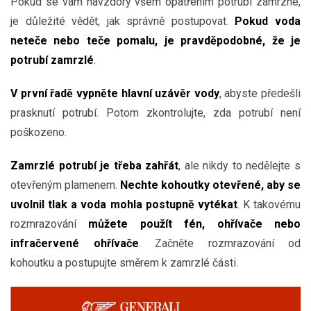
Pokud se vám navzdory všem opatřením potrubí zamrzne,
je důležité vědět, jak správně postupovat.
Pokud voda
neteče nebo teče pomalu, je pravděpodobné, že je
potrubí zamrzlé
.
V první řadě vypněte hlavní uzávěr vody
, abyste předešli
prasknutí potrubí. Potom zkontrolujte, zda potrubí není
poškozeno.
Zamrzlé potrubí je třeba zahřát
, ale nikdy to nedělejte s
otevřeným plamenem.
Nechte kohoutky otevřené, aby se
uvolnil tlak a voda mohla postupně vytékat
. K takovému
rozmrazování
můžete použít fén, ohřívače nebo
infračervené ohřívače
. Začněte rozmrazování od
kohoutku a postupujte směrem k zamrzlé části.