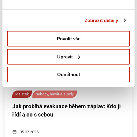
Zobrazit detaily
Povolit vše
Upravit
Odmítnout
Majetek
Nehody, havárie a živly
Jak probíhá evakuace během záplav: Kdo ji
řídí a co s sebou
05.07.2025