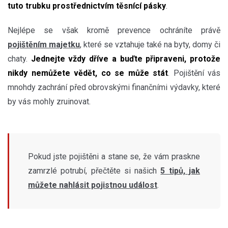
tuto trubku prostřednictvím těsnící pásky
.
Nejlépe se však kromě prevence ochráníte právě
pojištěním majetku
, které se vztahuje také na byty, domy či
chaty.
Jednejte vždy dříve a buďte připraveni, protože
nikdy nemůžete vědět, co se může stát
. Pojištění vás
mnohdy zachrání před obrovskými finančními výdavky, které
by vás mohly zruinovat.
Pokud jste pojištěni a stane se, že vám praskne
zamrzlé potrubí, přečtěte si našich
5 tipů, jak
můžete nahlásit pojistnou událost
.