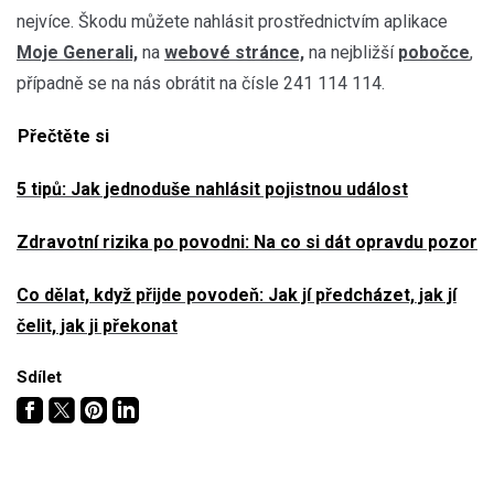
nejvíce. Škodu můžete nahlásit prostřednictvím aplikace
Moje Generali,
na
webové stránce,
na nejbližší
pobočce
,
případně se na nás obrátit na čísle 241 114 114.
Přečtěte si
5 tipů: Jak jednoduše nahlásit pojistnou událost
Zdravotní rizika po povodni: Na co si dát opravdu pozor
Co dělat, když přijde povodeň: Jak jí předcházet, jak jí
čelit, jak ji překonat
Sdílet