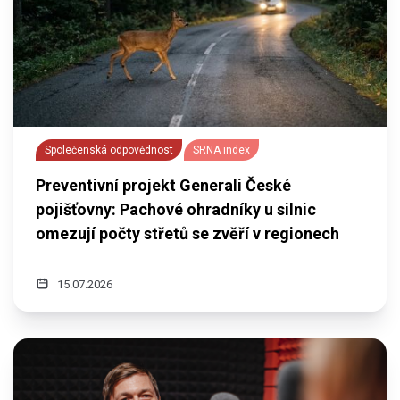
Společenská odpovědnost
SRNA index
Preventivní projekt Generali České
pojišťovny: Pachové ohradníky u silnic
omezují počty střetů se zvěří v regionech
15.07.2026