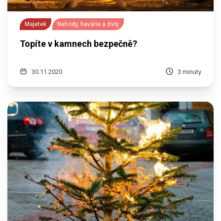
Majetek
Nehody, havárie a živly
Topíte v kamnech bezpečně?
30.11.2020
3 minuty