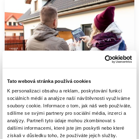
Tato webová stránka používá cookies
Majetek
Nehody, havárie a živly
K personalizaci obsahu a reklam, poskytování funkcí
Co dělat, když dům stojí v záplavovém
sociálních médií a analýze naší návštěvnosti využíváme
území
soubory cookie. Informace o tom, jak náš web používáte,
sdílíme se svými partnery pro sociální média, inzerci a
analýzy. Partneři tyto údaje mohou zkombinovat s
24.09.2024
dalšími informacemi, které jste jim poskytli nebo které
získali v důsledku toho, že používáte jejich služby.