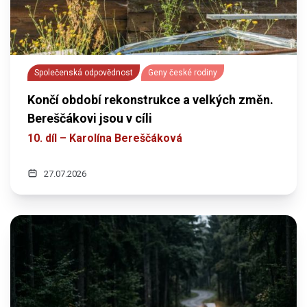
Společenská odpovědnost
Geny české rodiny
Končí období rekonstrukce a velkých změn.
Bereščákovi jsou v cíli
10. díl – Karolína Bereščáková
27.07.2026