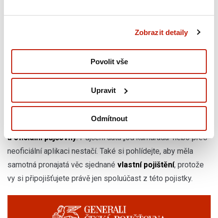
Pokud po vás půjčovna bude chtít spoluúčast zaplatit, vy to
uděláte, ale pojišťovna vám tyto peníze následně pošle
zpět. Plnění je
omezeno limitem
, který máte ve smlouvě, a
Zobrazit detaily
tento „žolík“ platí vždy na jednu pojistnou událost.
Povolit vše
3 podmínky, přes které nejede vlak
Upravit
Abyste měli nárok na pojistné plnění z
pojištění
spoluúčasti na věci půjčené
, musíte splnit tři základní
Odmítnout
pravidla. Pronájem musí být sjednán
písemnou smlouvou
u oficiální půjčovny
. Půjčení auta „od kamaráda“ nebo přes
neoficiální aplikaci nestačí. Také si pohlídejte, aby měla
samotná pronajatá věc sjednané
vlastní pojištění
, protože
vy si připojišťujete právě jen spoluúčast z této pojistky.