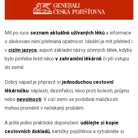
Mít po ruce
seznam aktuálně užívaných léků
a informace
o dávkování není přehnaná opatrnost. Ideální je mít přehled i
v
cizím jazyce
, aspoň základní názvy účinných látek, kdyby
bylo potřeba řešit něco
v zahraniční lékárně
či při vstupu
do země.
Dobrý nápad je připravit si
jednoduchou cestovní
lékárničku
: náplasti, dezinfekci, něco proti bolesti, průjmu
nebo
nevolnosti
. V cizí zemi se podobné maličkosti
mohou proměnit v nečekaný problém.
A ještě jedno praktické doporučení:
udělejte si kopie
cestovních dokladů
, kartičky pojištěnce a vytiskněte si