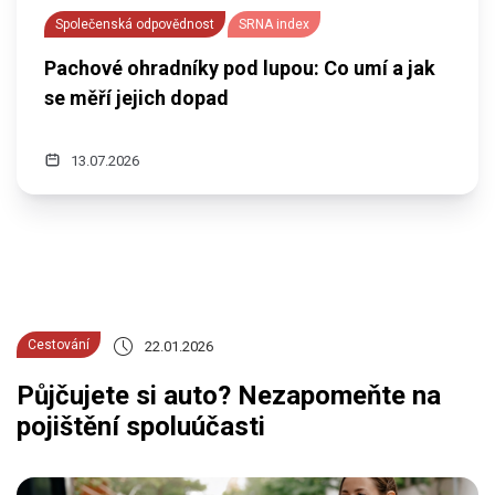
Společenská odpovědnost
SRNA index
Pachové ohradníky pod lupou: Co umí a jak
se měří jejich dopad
13.07.2026
Cestování
22.01.2026
Půjčujete si auto? Nezapomeňte na
pojištění spoluúčasti