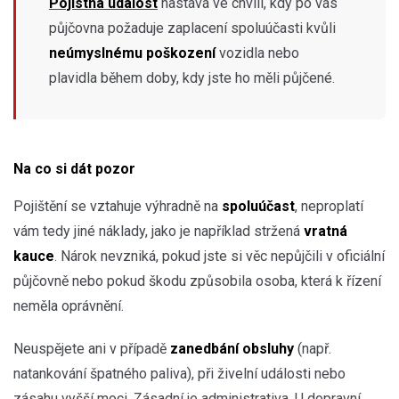
Pojistná událost
nastává ve chvíli, kdy po vás
půjčovna požaduje zaplacení spoluúčasti kvůli
neúmyslnému poškození
vozidla nebo
plavidla během doby, kdy jste ho měli půjčené.
Na co si dát pozor
Pojištění se vztahuje výhradně na
spoluúčast
, neproplatí
vám tedy jiné náklady, jako je například stržená
vratná
kauce
. Nárok nevzniká, pokud jste si věc nepůjčili v oficiální
půjčovně nebo pokud škodu způsobila osoba, která k řízení
neměla oprávnění.
Neuspějete ani v případě
zanedbání obsluhy
(např.
natankování špatného paliva), při živelní události nebo
zásahu vyšší moci. Zásadní je administrativa. U dopravní