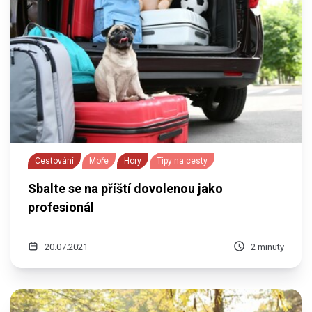
Cestování
Moře
Hory
Tipy na cesty
Sbalte se na příští dovolenou jako
profesionál
20.07.2021
2 minuty