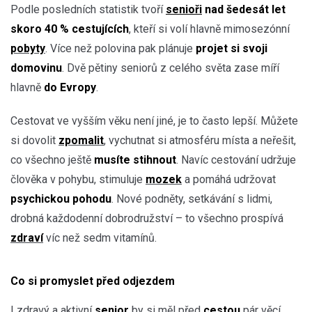
Podle posledních statistik tvoří
senioři
nad šedesát let
skoro 40 % cestujících
, kteří si volí hlavně mimosezónní
pobyty
. Více než polovina pak plánuje
projet si svoji
domovinu
. Dvě pětiny seniorů z celého světa zase míří
hlavně
do Evropy
.
Cestovat ve vyšším věku není jiné, je to často lepší. Můžete
si dovolit
zpomalit
, vychutnat si atmosféru místa a neřešit,
co všechno ještě
musíte stihnout
. Navíc cestování udržuje
člověka v pohybu, stimuluje
mozek
a pomáhá udržovat
psychickou pohodu
. Nové podněty, setkávání s lidmi,
drobná každodenní dobrodružství – to všechno prospívá
zdraví
víc než sedm vitamínů.
Co si promyslet před odjezdem
I zdravý a aktivní
senior
by si měl před
cestou
pár věcí