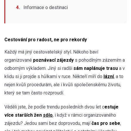
Informace o destinaci
Cestování pro radost, ne pro rekordy
Každý má jiný cestovatelský styl. Někoho baví
organizované
poznávací zájezdy
s pohodlným zázemím a
odborným výkladem. Jiný si radši
sám naplánuje trasu
a v
klidu si ji projde s hůlkami v ruce. Někteří míří do
lázní
, a to
nejen kvůli procedurám, ale i kvůli společenskému životu,
který se tam často rozproudí.
Věděli jste, že podle trendu posledních dvou let c
estuje
více starších žen
sólo
, i když v rámci organizovaného
zájezdu? Jedou sami bez doprovodu, mají
čas pro sebe
,