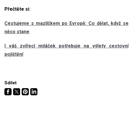
Přečtěte si:
Cestujeme s mazlíčkem po Evropě: Co dělat, když se
něco stane
I váš zvířecí miláček potřebuje na výlety cestovní
pojištění
Sdílet