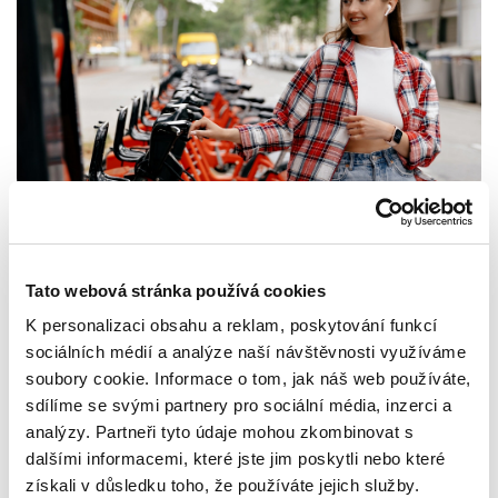
Představte si, že vyrazíte na dovolenou třeba do Řecka a
v
oficiální půjčovně si pronajmete auto
v hodnotě 800 tisíc
Tato webová stránka používá cookies
korun. Stačí ale chvilka nepozornosti na úzké cestě a vůz
K personalizaci obsahu a reklam, poskytování funkcí
neúmyslně
odřete
. I když má půjčovna auto havarijně
sociálních médií a analýze naší návštěvnosti využíváme
pojištěné, bude po vás
vyžadovat úhradu
spoluúčasti
,
soubory cookie. Informace o tom, jak náš web používáte,
která může být citelná.
sdílíme se svými partnery pro sociální média, inzerci a
analýzy. Partneři tyto údaje mohou zkombinovat s
Právě tady přichází na scénu
pojištění spoluúčasti
. Funguje
dalšími informacemi, které jste jim poskytli nebo které
jako vaše finanční pojistka pro případ, že se něco
pokazí
.
získali v důsledku toho, že používáte jejich služby.