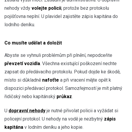
nehody vždy
volejte policii
, protože bez protokolu
pojišťovna neplní. U plavidel zajistěte zápis kapitána do
lodního deníku.
Co musíte udělat a doložit
Abyste se vyhnuli problémům při plnění, nepodceňte
převzetí vozidla
. Všechna existující poškození nechte
zapsat do předávacího protokolu. Pokud dojde ke škodě,
místo si důkladně
nafoťte
a při vracení mějte opět k
dispozici předávací protokol. Samozřejmostí je mít platný
řidičský nebo kapitánský
průkaz
.
U
dopravní nehody
je nutné přivolat policii a vyžádat si
policejní protokol. U nehody na vodě je nezbytný
zápis
kapitána
v lodním deníku a jeho kopie.