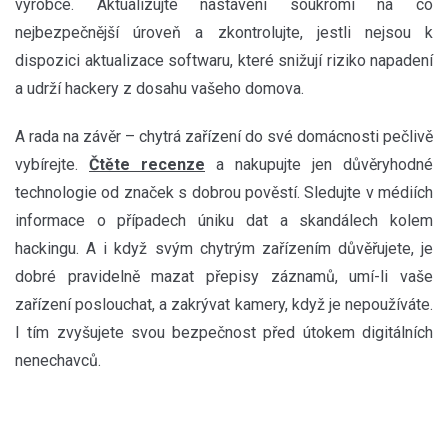
výrobce. Aktualizujte nastavení soukromí na co
nejbezpečnější úroveň a zkontrolujte, jestli nejsou k
dispozici aktualizace softwaru, které snižují riziko napadení
a udrží hackery z dosahu vašeho domova.
A rada na závěr – chytrá zařízení do své domácnosti pečlivě
vybírejte.
Čtěte recenze
a nakupujte jen důvěryhodné
technologie od značek s dobrou pověstí. Sledujte v médiích
informace o případech úniku dat a skandálech kolem
hackingu. A i když svým chytrým zařízením důvěřujete, je
dobré pravidelně mazat přepisy záznamů, umí-li vaše
zařízení poslouchat, a zakrývat kamery, když je nepoužíváte.
I tím zvyšujete svou bezpečnost před útokem digitálních
nenechavců.