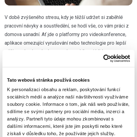
V době zvýšeného stresu, kdy je těžší udržet si zaběhlé
pracovní návyky a soustředění, se hodí vše, co vám práci z
domova usnadní. Ať jde o platformy pro videokonference,
aplikace omezující vyrušování nebo technologie pro lepší
péči o sebe, které vám pomohou udržet si klidnou a
vyrovnanou mysl. Přinášíme vám výběr nejlepších aplikací,
které jsou k dispozici.
Tato webová stránka používá cookies
Buďte v kontaktu se spolupracovníky
K personalizaci obsahu a reklam, poskytování funkcí
sociálních médií a analýze naší návštěvnosti využíváme
Najít vhodný způsob komunikace s kolegy a nadřízenými,
soubory cookie. Informace o tom, jak náš web používáte,
který se co nejvíc podobá běžnému kontaktu v kanceláři,
sdílíme se svými partnery pro sociální média, inzerci a
bývá při práci z domova pěkný oříšek. Tady se hodí aplikace
analýzy. Partneři tyto údaje mohou zkombinovat s
na pořádání videokonferencí, jako jsou
Zoom
,
Google Chat
,
dalšími informacemi, které jste jim poskytli nebo které
získali v důsledku toho, že používáte jejich služby.
Whereby
a
Microsoft
Teams
. Díky nim budete mít při