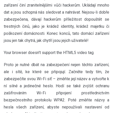
zařízení činí zranitelnějšími vůči hackerům. Ukládají mnoho
dat a jsou schopná nás sledovat a nahrávat. Nejsou-li dobře
zabezpečena, dávají hackerům příležitost dopouštět se
trestných činů, jako je krádež identity, krádež majetku či
poškození domácnosti. Konec konců, tato domácí zařízení
jsou jen tak chytrá, jak chytří jsou jejich uživatelé!
Your browser doesn't support the HTML5 video tag.
Proto je nutné dbát na zabezpečení nejen těchto zařízení,
ale i sítě, ke které se připojují. Začněte tedy tím, že
zabezpečíte svou Wi-Fi síť – změňte její název a vytvořte k
ní silné a jedinečné heslo. Hodí se také zvýšit ochranu
zašifrováním Wi-Fi připojení prostřednictvím
bezpečnostního protokolu WPA2. Poté změňte názvy a
hesla všech zařízení, abyste nepoužívali nastavení od