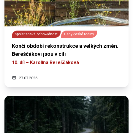
Společenská odpovědnost
Geny české rodiny
Končí období rekonstrukce a velkých změn.
Bereščákovi jsou v cíli
10. díl – Karolína Bereščáková
27.07.2026