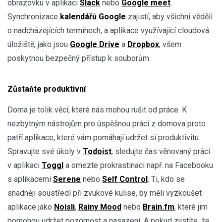
obrazovku v aplikaci
Slack
nebo
Google meet
.
Synchronizace
kalendářů Google
zajistí, aby všichni věděli
o nadcházejících termínech, a aplikace využívající cloudová
úložiště, jako jsou
Google Drive
a
Dropbox
, všem
poskytnou bezpečný přístup k souborům.
Zůstaňte produktivní
Doma je tolik věcí, které nás mohou rušit od práce. K
nezbytným nástrojům pro úspěšnou práci z domova proto
patří aplikace, které vám pomáhají udržet si produktivitu.
Spravujte své úkoly v
Todoist
, sledujte čas věnovaný práci
v aplikaci
Toggl
a omezte prokrastinaci např. na Facebooku
s aplikacemi
Serene
nebo
Self Control
. Ti, kdo se
snadněji soustředí při zvukové kulise, by měli vyzkoušet
aplikace jako
Noisli
,
Rainy Mood
nebo
Brain.fm
, které jim
pomohou udržet pozornost a nasazení. A pokud zjistíte, že