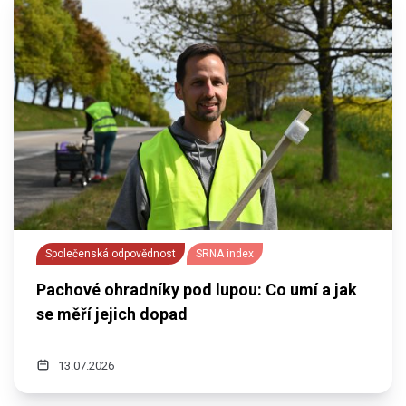
Společenská odpovědnost
SRNA index
Pachové ohradníky pod lupou: Co umí a jak
se měří jejich dopad
13.07.2026