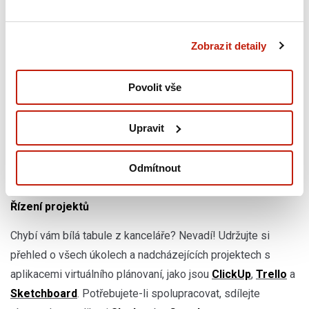
poradách a online schůzkách s týmem pocit, jako byste byli
ve stejné místnosti. Potřebujete-li rychle diskutovat, je tu
Zobrazit detaily
Slack
, skvělá náhrada e-mailu, která podporuje rychlou,
přímou komunikaci a umožňuje vám zřizovat různé kanály
Povolit vše
pro jednotlivé úkoly a projekty.
Upravit
Odmítnout
Řízení projektů
Chybí vám bílá tabule z kanceláře? Nevadí! Udržujte si
přehled o všech úkolech a nadcházejících projektech s
aplikacemi virtuálního plánovaní, jako jsou
ClickUp
,
Trello
a
Sketchboard
. Potřebujete-li spolupracovat, sdílejte