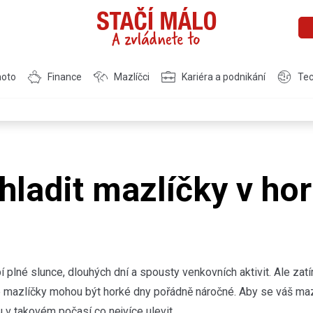
moto
Finance
Mazlíčci
Kariéra a podnikání
Tec
hladit mazlíčky v ho
í plné slunce, dlouhých dní a spousty venkovních aktivit. Ale z
še mazlíčky mohou být horké dny pořádně náročné. Aby se váš mazlí
u v takovém počasí co nejvíce ulevit.