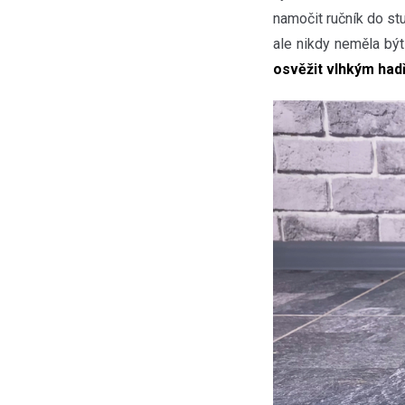
namočit ručník do st
ale nikdy neměla být
osvěžit vlhkým had