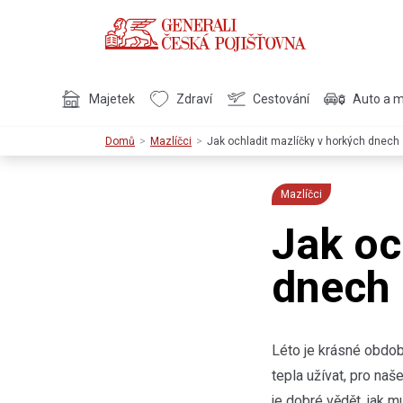
Majetek
Zdraví
Cestování
Auto a 
Domů
Mazlíčci
Jak ochladit mazlíčky v horkých dnech
Mazlíčci
Jak oc
dnech
Léto je krásné obdob
tepla užívat, pro na
je dobré vědět, jak m