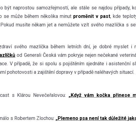
o být naprostou samozřejmostí, ale stále se najdou případy, k
uto se může během několika minut
proměnit v past
, kde teplo
Pokud musíte někam jet a nemůžete vzít svého mazlíčka s seb
zdraví svého mazlíčka během letních dní, je dobré myslet i 
azlíčků
od Generali Česká vám pokryje nejen nečekané veterinárn
ace. V případě, že si spolu s pojištěním sjednáte i asistenční 
ární pohotovosti a zajištění dopravy v případě naléhavých situací.
cast s Klárou Nevečeřalovou:
„Když vám kočka přinese m
málo s Robertem Zlochou:
„Plemeno psa není tak důležité jak