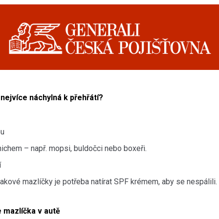
 nejvíce náchylná k přehřátí?
ou
ichem – např. mopsi, buldočci nebo boxeři.
í
kové mazlíčky je potřeba natírat SPF krémem, aby se nespálili.
 mazlíčka v autě