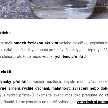
tivitu
ste měli
omezit fyzickou aktivitu
vašeho mazlíčka, zejména v n
a brzké ranní hodiny nebo na pozdní večer, kdy jsou teploty nižš
 slunci, protože to může vést k
rychlému přehřátí
.
řehřátí
íznaky přehřátí
u vašich mazlíčků, abyste mohli včas zasáh
né slinění, rychlé dýchání, malátnost, zvracení nebo do
ý z těchto příznaků, okamžitě svého mazlíčka přesuňte do ch
 případě, že se jeho stav nezlepší, vyhledejte
veterinární pom