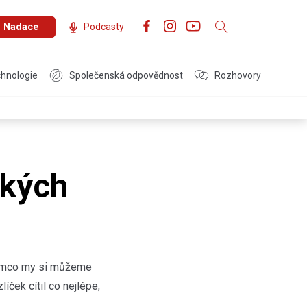
Nadace
Podcasty
hnologie
Společenská odpovědnost
Rozhovory
rkých
atímco my si můžeme
ček cítil co nejlépe,