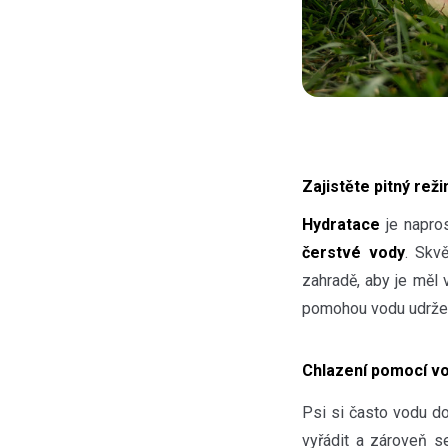
Zajistěte pitný rež
Hydratace
je napro
čerstvé vody
. Skv
zahradě, aby je měl 
pomohou vodu udržet
Chlazení pomocí v
Psi si často vodu do
vyřádit a zároveň 