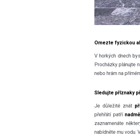
Omezte fyzickou ak
V horkých dnech by
Procházky plánujte n
nebo hrám na přímém
Sledujte příznaky p
Je důležité znát
př
přehřátí patří
nadměr
zaznamenáte někter
nabídněte mu vodu. V