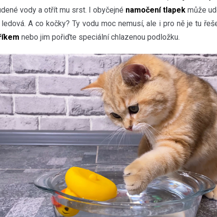
udené vody a otřít mu srst. I obyčejné
namočení tlapek
může udě
 ledová. A co kočky? Ty vodu moc nemusí, ale i pro ně je tu řeš
říkem
nebo jim pořiďte speciální chlazenou podložku.