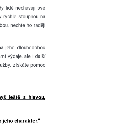
dy lidé nechávají své
ty rychle stoupnou na
ou, nechte ho raději
na jeho dlouhodobou
í výdaje, ale i další
služby, získáte pomoc
yš ještě s hlavou,
o jeho charakter.“