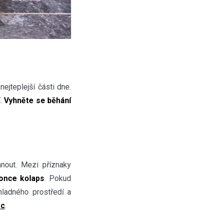
ejteplejší části dne.
í.
Vyhněte se běhání
nout. Mezi příznaky
konce kolaps
. Pokud
ladného prostředí a
oc
.