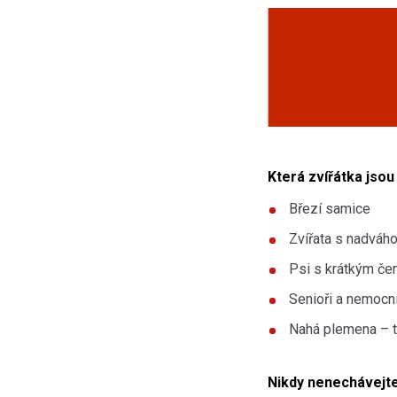
Která zvířátka jsou
Březí samice
Zvířata s nadváh
Psi s krátkým čen
Senioři a nemocn
Nahá plemena – ta
Nikdy nenechávejte