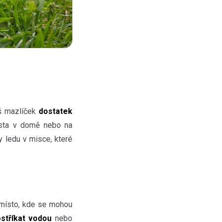
áš mazlíček
dostatek
ísta v domě nebo na
y ledu v misce, které
í místo, kde se mohou
stříkat vodou
nebo