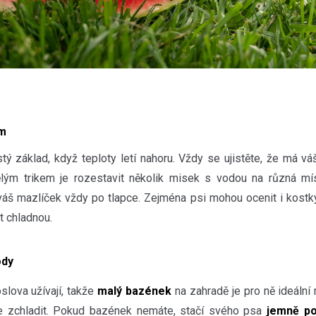
im
stý základ, když teploty letí nahoru. Vždy se ujistěte, že má v
ělým trikem je rozestavit několik misek s vodou na různá m
váš mazlíček vždy po tlapce. Zejména psi mohou ocenit i kostk
 chladnou.
ody
slova užívají, takže
malý bazének
na zahradě je pro ně ideáln
se zchladit. Pokud bazének nemáte, stačí svého psa
jemně po