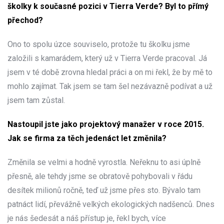
školky k současné pozici v Tierra Verde? Byl to přímý
přechod?
Ono to spolu úzce souviselo, protože tu školku jsme
založili s kamarádem, který už v Tierra Verde pracoval. Já
jsem v té době zrovna hledal práci a on mi řekl, že by mě to
mohlo zajímat. Tak jsem se tam šel nezávazně podívat a už
jsem tam zůstal.
Nastoupil jste jako projektový manažer v roce 2015.
Jak se firma za těch jedenáct let změnila?
Změnila se velmi a hodně vyrostla. Neřeknu to asi úplně
přesně, ale tehdy jsme se obratově pohybovali v řádu
desítek milionů ročně, teď už jsme přes sto. Bývalo tam
patnáct lidí, převážně velkých ekologických nadšenců. Dnes
je nás šedesát a náš přístup je, řekl bych, více