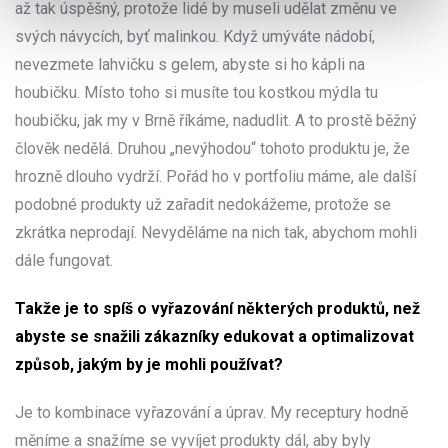
až tak úspěšný, protože lidé by museli udělat změnu ve
svých návycích, byť malinkou. Když umýváte nádobí,
nevezmete lahvičku s gelem, abyste si ho kápli na
houbičku. Místo toho si musíte tou kostkou mýdla tu
houbičku, jak my v Brně říkáme, nadudlit. A to prostě běžný
člověk nedělá. Druhou „nevýhodou“ tohoto produktu je, že
hrozně dlouho vydrží. Pořád ho v portfoliu máme, ale další
podobné produkty už zařadit nedokážeme, protože se
zkrátka neprodají. Nevyděláme na nich tak, abychom mohli
dále fungovat.
Takže je to spíš o vyřazování některých produktů, než
abyste se snažili zákazníky edukovat a optimalizovat
způsob, jakým by je mohli používat?
Je to kombinace vyřazování a úprav. My receptury hodně
měníme a snažíme se vyvíjet produkty dál, aby byly