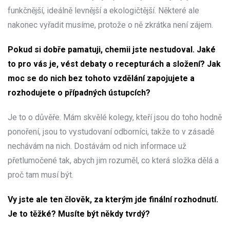
funkčnější, ideálně levnější a ekologičtější. Některé ale
nakonec vyřadit musíme, protože o ně zkrátka není zájem.
Pokud si dobře pamatuji, chemii jste nestudoval. Jaké
to pro vás je, vést debaty o recepturách a složení? Jak
moc se do nich bez tohoto vzdělání zapojujete a
rozhodujete o případných ústupcích?
Je to o důvěře. Mám skvělé kolegy, kteří jsou do toho hodně
ponoření, jsou to vystudovaní odborníci, takže to v zásadě
nechávám na nich. Dostávám od nich informace už
přetlumočené tak, abych jim rozuměl, co která složka dělá a
proč tam musí být.
Vy jste ale ten člověk, za kterým jde finální rozhodnutí.
Je to těžké? Musíte být někdy tvrdý?