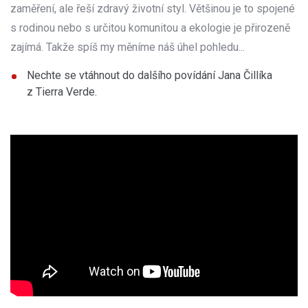
zaměření, ale řeší zdravý životní styl. Většinou je to spojené
s rodinou nebo s určitou komunitou a ekologie je přirozeně
zajímá. Takže spíš my měníme náš úhel pohledu...
Nechte se vtáhnout do dalšího povídání Jana Čillíka
z Tierra Verde.