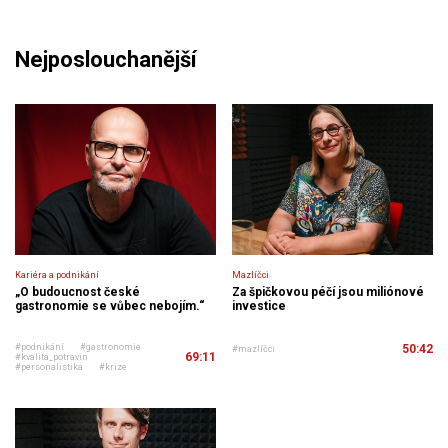
Nejposlouchanější
Kariéra a podnikání
Mazlíčci
„O budoucnost české
Za špičkovou péčí jsou miliónové
gastronomie se vůbec nebojím.“
investice
#podnikání
#gastronomie
50:42
#mazlíčci
69:11
#kvalita_potravin
#personalistika
#krize