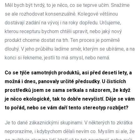
Měl bych být tvrdý, to je něco, co se teprve učím. Snažíme
se ale rozhodovat konsenzuálně. Kolegové většinou
dostávají zadání na vývoj i na roky dopředu. Určujeme,
kterou recepturu bychom chtěli upravit, nebo jaký nový
produkt chceme dostat na trh. Ten proces je poměrně
dlouhý. V jeho průběhu ladíme směr, kterým se ubíráme, a na
konci si řekneme, jestli to má smysl, nebo nemá.
Co se týče samotných produktů, asi před deseti lety, a
možná i dnes, panovaly určité předsudky. U čisticích
prostředků jsem se sama setkala s názorem, že když
je něco ekologické, tak to dobře nevyčistí. Děje se vám
to pořád, nebo se vám daří tento stereotyp rozbíjet?
Je to dané zákaznickými skupinami. V některých to zkrátka
neprorazíme, i kdybychom dělali nevím co. Myslím si ale, že