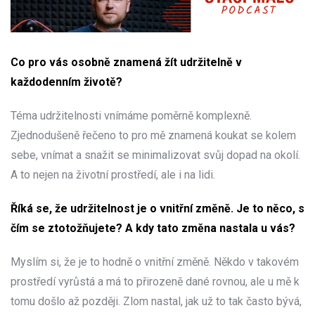
Co pro vás osobně znamená žít udržitelně v
každodenním životě?
Téma udržitelnosti vnímáme poměrně komplexně.
Zjednodušeně řečeno to pro mě znamená koukat se kolem
sebe, vnímat a snažit se minimalizovat svůj dopad na okolí.
A to nejen na životní prostředí, ale i na lidi.
Říká se, že udržitelnost je o vnitřní změně. Je to něco, s
čím se ztotožňujete? A kdy tato změna nastala u vás?
Myslím si, že je to hodně o vnitřní změně. Někdo v takovém
prostředí vyrůstá a má to přirozeně dané rovnou, ale u mě k
tomu došlo až později. Zlom nastal, jak už to tak často bývá,