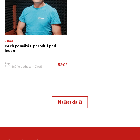
Zdraví
Dech pomáhá u porodu i pod
ledem
#sport
53:03
#minisérie o zdravém životě
Načíst další