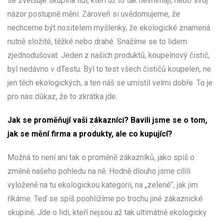
se zvětšuje skupina lidí, kteří už to tak nevnímají, nebo svůj
názor postupně mění. Zároveň si uvědomujeme, že
nechceme být nositelem myšlenky, že ekologické znamená
nutně složité, těžké nebo drahé. Snažíme se to lidem
zjednodušovat. Jeden z našich produktů, koupelnový čistič,
byl nedávno v dTestu. Byl to test všech čističů koupelen, ne
jen těch ekologických, a ten náš se umístil velmi dobře. To je
pro nás důkaz, že to zkrátka jde.
Jak se proměňují vaši zákazníci? Bavili jsme se o tom,
jak se mění firma a produkty, ale co kupující?
Možná to není ani tak o proměně zákazníků, jako spíš o
změně našeho pohledu na ně. Hodně dlouho jsme cílili
vyloženě na tu ekologickou kategorii, na „zelené“, jak jim
říkáme. Teď se spíš poohlížíme po trochu jiné zákaznické
skupině. Jde o lidi, kteří nejsou až tak ultimátně ekologicky