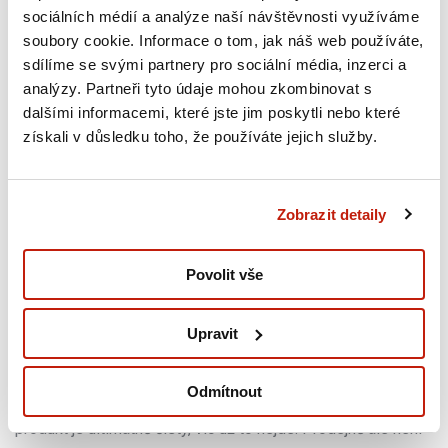
sociálních médií a analýze naší návštěvnosti využíváme
je relativně jednoduché. Ale udělat ho tak, aby byl
soubory cookie. Informace o tom, jak náš web používáte,
ekologický, zároveň skvěle fungoval a byl cenově dostupný,
sdílíme se svými partnery pro sociální média, inzerci a
to je veliká výzva. Myslím si, že se nám to daří řešit a
analýzy. Partneři tyto údaje mohou zkombinovat s
považuji to za unikum, ale ty debaty jsou zkrátka náročné.
dalšími informacemi, které jste jim poskytli nebo které
Postoj kolegů z vývoje je správný. Chtějí to co
získali v důsledku toho, že používáte jejich služby.
nejekologičtější. My se ale potřebujeme trochu hýbat i v
tržním prostředí mezi naší konkurencí.
Zobrazit detaily
Snažila jsem se představit si nějaký konkrétní produkt,
na kterém by se to dalo dobře vysvětlit. Napadá vás
Povolit vše
nějaký?
Upravit
Máme třeba produkt, který se jmenuje Mytí v kostce.
Zjednodušeně řečeno je to kostka mýdla určená na úklid,
Odmítnout
praní v ruce, a když je potřeba, tak i na umytí těla. Ten
produkt je ultimátně čistý, víc už to nejde. Prodejně ale není