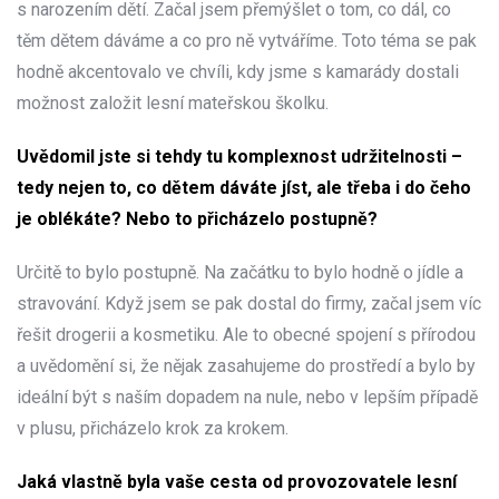
s narozením dětí. Začal jsem přemýšlet o tom, co dál, co
těm dětem dáváme a co pro ně vytváříme. Toto téma se pak
hodně akcentovalo ve chvíli, kdy jsme s kamarády dostali
možnost založit lesní mateřskou školku.
Uvědomil jste si tehdy tu komplexnost udržitelnosti –
tedy nejen to, co dětem dáváte jíst, ale třeba i do čeho
je oblékáte? Nebo to přicházelo postupně?
Určitě to bylo postupně. Na začátku to bylo hodně o jídle a
stravování. Když jsem se pak dostal do firmy, začal jsem víc
řešit drogerii a kosmetiku. Ale to obecné spojení s přírodou
a uvědomění si, že nějak zasahujeme do prostředí a bylo by
ideální být s naším dopadem na nule, nebo v lepším případě
v plusu, přicházelo krok za krokem.
Jaká vlastně byla vaše cesta od provozovatele lesní