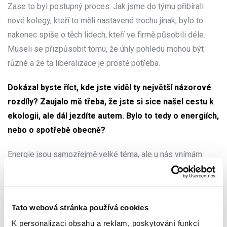
Zase to byl postupný proces. Jak jsme do týmu přibírali
nové kolegy, kteří to měli nastavené trochu jinak, bylo to
nakonec spíše o těch lidech, kteří ve firmě působili déle.
Museli se přizpůsobit tomu, že úhly pohledu mohou být
různé a že ta liberalizace je prostě potřeba.
Dokázal byste říct, kde jste viděl ty největší názorové
rozdíly? Zaujalo mě třeba, že jste si sice našel cestu k
ekologii, ale dál jezdíte autem. Bylo to tedy o energiích,
nebo o spotřebě obecně?
Energie jsou samozřejmě velké téma, ale u nás vnímám
největší polarizaci u samotných produktů, které vyrábíme.
Kolegové, kteří je vyvíjejí, jsou logicky velmi zaměření na
udržitelnost, což je skvělé, ale občas s nimi vedu náročnější
Tato webová stránka používá cookies
debaty o tom, jak může být daný produkt komerčně úspěšný.
K personalizaci obsahu a reklam, poskytování funkcí
Vyvinout ultimátní ekologický produkt, který neškodí přírodě,