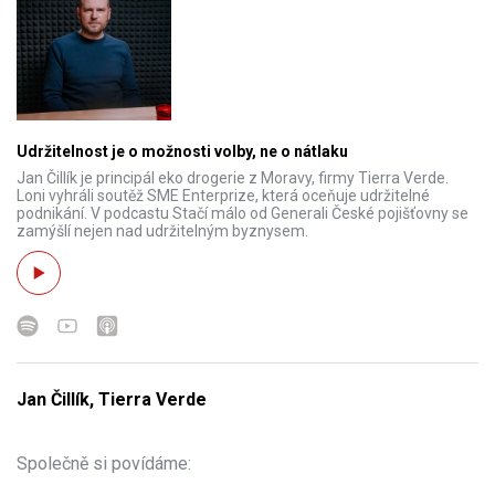
Udržitelnost je o možnosti volby, ne o nátlaku
Jan Čillík je principál eko drogerie z Moravy, firmy Tierra Verde.
Loni vyhráli soutěž SME Enterprize, která oceňuje udržitelné
podnikání. V podcastu Stačí málo od Generali České pojišťovny se
zamýšlí nejen nad udržitelným byznysem.
Jan Čillík, Tierra Verde
Společně si povídáme: