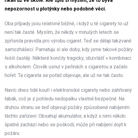
říkali už ve škole. Ale spíš si myslím, že to bývá
nepozornost u plotýnky nebo podobné věci.
Oba případy jsou relativně běžné, i když u té cigarety to už
není tak časté. Myslím, že někdy v minulých letech se
zpřísnila pravidla pro výrobu cigaret. Teď se dělají takzvaně
samozhášecí. Pamatuju si ale doby, kdy jsme takové požáry
řešili častěji. Některé končily tragicky, obzvlášť v kombinaci
s alkoholem. Člověk usnul v peřinách s cigaretou a začalo
hořet. Ta cigareta se pořád objevuje, ale už ne tak často.
Navíc dnes lidé kouří i elektronické cigarety nebo zahřívaný
tabák, což je z pohledu nedopalku vlastně bezpečné. Na
druhou stranu se teď objevují požáry způsobené nabíjením
těchto zařízení. Obsahují akumulátor, a když s nimi někdo
špatně zachází nebo se poškodí, může při nabíjení dojít k
požáru.