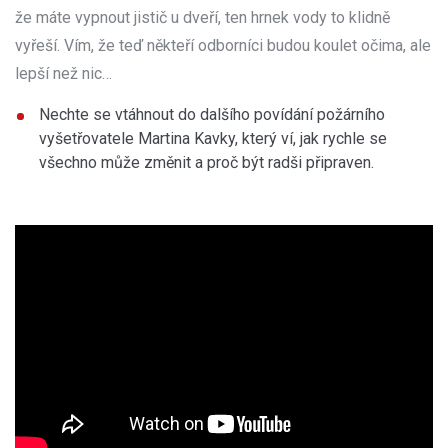
že máte vypnout jistič u dveří, ten hrnek vody to klidně
vyřeší. Vím, že teď někteří odborníci budou koulet očima, ale
lepší než nic…
Nechte se vtáhnout do dalšího povídání požárního
vyšetřovatele Martina Kavky, který ví, jak rychle se
všechno může změnit a proč být radši připraven.