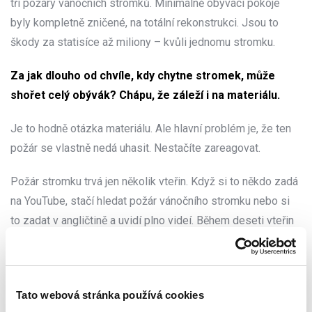
tři požáry vánočních stromků. Minimálně obývací pokoje
byly kompletně zničené, na totální rekonstrukci. Jsou to
škody za statisíce až miliony – kvůli jednomu stromku.
Za jak dlouho od chvíle, kdy chytne stromek, může
shořet celý obývák? Chápu, že záleží i na materiálu.
Je to hodně otázka materiálu. Ale hlavní problém je, že ten
požár se vlastně nedá uhasit. Nestačíte zareagovat.
Požár stromku trvá jen několik vteřin. Když si to někdo zadá
na YouTube, stačí hledat požár vánočního stromku nebo si
to zadat v angličtině a uvidí plno videí. Během deseti vteřin
je strom v plamenech. Pak spadne, zapálí dárky, sedačku,
záclonu. Většinou je totiž stromek postavený někde na kraji
místnosti. Začne to hořet a pro lidi je to prakticky
Tato webová stránka používá cookies
neuhasitelné. Nejen kvůli rychlosti, ale i kvůli kouři. My tomu