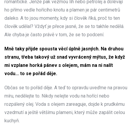
romantické. Jenže pak vezmou líh nebo petrolej a dolévají
ho přímo vedle hořícího knotu a plamen je pár centimetrů
daleko. A to jsou momenty, kdy si člověk říká, proč to ten
člověk udělal? Vždyť je přece jasné, že se to takhle nedělá.
Ale chyba je často právě v tom, že se to podcení.
Mně taky přijde spousta věcí úplně jasných. Na druhou
stranu, třeba takový už snad vyvrácený mýtus, že když
mi vzplane horká pánev s olejem, mám na ni nalít
vodu... to se pořád děje.
Občas se to pořád děje. A teď to opravdu uveďme na pravou
míru, nedělejte to. Nikdy nelejte vodu na hořící nebo
rozpálený olej. Voda s olejem zareaguje, dojde k prudkému
vzedmutí a ještě většímu plameni, který může zapálit celou
kuchyň.