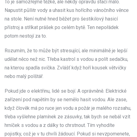
To je samozřejmě těžké, ale někdy opravdu stačí málo.
Napustit půllitr vody a uhasit kus hořícího vánočního věnce
na stole. Není nutné hned běžet pro šestikilový hasicí
přístroj a stříkat prášek po celém bytě. Ten nepořádek
potom nestojí za to.
Rozumím, že to může být stresující, ale minimálně je lepší
udělat něco než nic. Třeba kastrol s vodou a polít sedačku,
na kterou spadla svíčka. Zvlášť když hoří kousek větvičky
nebo malý polštář.
Pokud jde o elektřinu, lidé se bojí. A oprávněně. Elektrické
zařízení pod napětím by se nemělo hasit vodou. Ale zase,
když člověk má po ruce jen vodu a požár je malého rozsahu,
třeba vyšlehne plamínek ze zásuvky, tak bych se nebál vzít
hrníček s vodou a z dálky to chrstnout. Tím vyhodíte
pojistky, což je v tu chvíli žádoucí. Pokud si nevzpomenete,