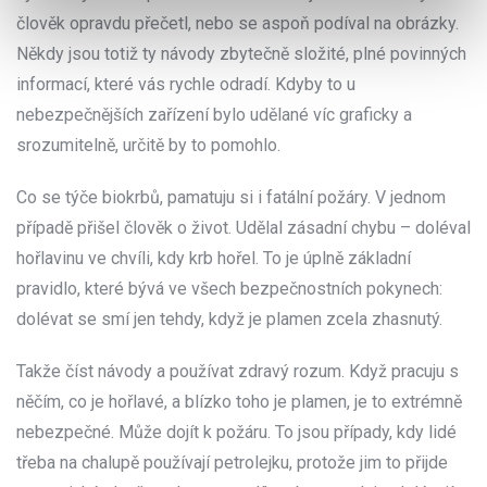
člověk opravdu přečetl, nebo se aspoň podíval na obrázky.
Někdy jsou totiž ty návody zbytečně složité, plné povinných
informací, které vás rychle odradí. Kdyby to u
nebezpečnějších zařízení bylo udělané víc graficky a
srozumitelně, určitě by to pomohlo.
Co se týče biokrbů, pamatuju si i fatální požáry. V jednom
případě přišel člověk o život. Udělal zásadní chybu – doléval
hořlavinu ve chvíli, kdy krb hořel. To je úplně základní
pravidlo, které bývá ve všech bezpečnostních pokynech:
dolévat se smí jen tehdy, když je plamen zcela zhasnutý.
Takže číst návody a používat zdravý rozum. Když pracuju s
něčím, co je hořlavé, a blízko toho je plamen, je to extrémně
nebezpečné. Může dojít k požáru. To jsou případy, kdy lidé
třeba na chalupě používají petrolejku, protože jim to přijde