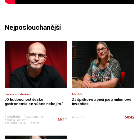
Nejposlouchanější
Kariéra a podnikání
Mazlíčci
„O budoucnost české
Za špičkovou péčí jsou miliónové
gastronomie se vůbec nebojím.“
investice
#podnikání
#gastronomie
50:42
#mazlíčci
69:11
#kvalita_potravin
#personalistika
#krize