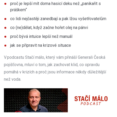
proč je lepší mít doma hasicí deku než „panikařit s
práškem“
co lidi nejčastěji zanedbají a pak lžou vyšetřovatelům
co (ne)dělat, když začne hořet olej na pánvi
proč bývá intuice lepší než manuál
jak se připravit na krizové situace
V podcastu Stačí málo, který vám přináší Generali Česká
pojišťovna, mluví o tom, jak zachovat klid, co opravdu
pomáhá v krizích a proč jsou informace někdy důležitější
než voda.