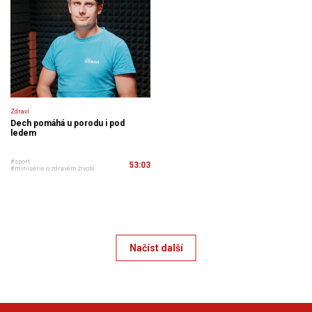
Zdraví
Dech pomáhá u porodu i pod
ledem
#sport
53:03
#minisérie o zdravém životě
Načíst další