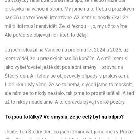
Já vždycky říkám, že pořád nechápu, že někdo může dát
prskavku na vánoční strom. My jsme na to třeba u pražských
hasičů upozorňovali intenzivně. Až jsem si někdy říkal, že
mě ti lidi musí nenávidět. Že si řeknou – jo, my už to víme.
Ale pořád se objevují lidi, kteří to dělají.
Já jsem sloužil na Vánoce na přelomu let 2024 a 2025, už
jsem věděl, že u pražských hasičů končím. A chtěl jsem si
jako vyšetřovatel ještě dát poslední směny – zrovna na
Štědrý den. A i tehdy se objevovaly případy s prskavkami.
Lidé říkali: My víme, že se to nemá, slyšeli jsme to mockrát,
ale nám se to nikdy nestalo, tak jsme to prostě udělali. A teď
už to nikdy neuděláme. A to opravdu bývají velké požáry.
To jsou totálky? Ve smyslu, že je celý byt na odpis?
Určitě. Ten Štědrý den, co jsem zmiňoval, jsme měli v Praze