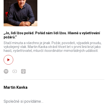
„Jo, lidi lžou pořád. Pořád nám lidi lžou. Hlavně u vyšetřování
požárů.“
Stačí minuta a všechno je jinak. Požár, povodeň, výpadek proudu,
vykolejený vlak. Martin Kavka strávil třicet let v první linii krizí jako
hasič, vyšetřovatel, mluvčí i koordinátor mimořádných událostí.
Martin Kavka
Společně si povídáme…