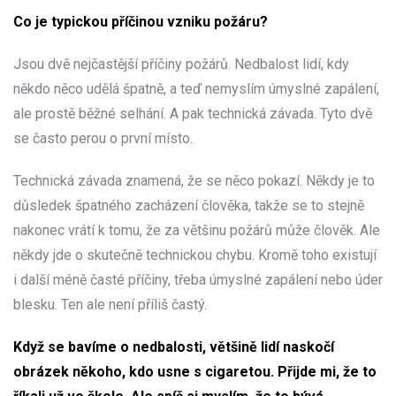
Co je typickou příčinou vzniku požáru?
Jsou dvě nejčastější příčiny požárů. Nedbalost lidí, kdy
někdo něco udělá špatně, a teď nemyslím úmyslné zapálení,
ale prostě běžné selhání. A pak technická závada. Tyto dvě
se často perou o první místo.
Technická závada znamená, že se něco pokazí. Někdy je to
důsledek špatného zacházení člověka, takže se to stejně
nakonec vrátí k tomu, že za většinu požárů může člověk. Ale
někdy jde o skutečně technickou chybu. Kromě toho existují
i další méně časté příčiny, třeba úmyslné zapálení nebo úder
blesku. Ten ale není příliš častý.
Když se bavíme o nedbalosti, většině lidí naskočí
obrázek někoho, kdo usne s cigaretou. Přijde mi, že to