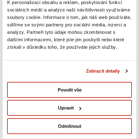
K personalizaci obsahu a reklam, poskytování funkcí
říkáme zplodiny hoření a ty znemožní být v místnosti. Takže
sociálních médií a analýze naší návštěvnosti využíváme
lidé vlastně dělají to jediné správné: utíkají. A pak už to hoří.
soubory cookie. Informace o tom, jak náš web používáte,
Hasiči se snaží přijet co nejrychleji, ale i když to trvá třeba
sdílíme se svými partnery pro sociální média, inzerci a
deset minut, během té doby požár zničí velkou část bytu.
analýzy. Partneři tyto údaje mohou zkombinovat s
dalšími informacemi, které jste jim poskytli nebo které
získali v důsledku toho, že používáte jejich služby.
Jsme v podcastu pojišťovny a nedávno jsme řešili
Zobrazit detaily
případ, kdy kvůli chybné instalaci biokrbu vyhořel skoro
celý byt. Máte nějaký tip, na co si dát pozor, když to
Povolit vše
člověk nemá přímo ve svých rukách? Jak si to ohlídat?
Upravit
Lidé obecně nečtou návody. Přiznám se, že ani já moc nečtu
návod. Ale v tomhle případě bych si ho rozhodně přečetl.
Odmítnout
Bezpečnostní upozornění tam bývají. Byl bych i proto, aby
výrobci tyhle bezpečnostní instrukce zjednodušili. Aby to